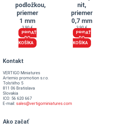
podložkou,
nit,
priemer
priemer
1 mm
0,7 mm
3,90
€
3,90
€
PRIDAŤ
PRIDAŤ
DO
DO
KOŠÍKA
KOŠÍKA
Kontakt
VERTIGO Miniatures
Artemio promotion s.r.o.
Tolstého 5
811 06 Bratislava
Slovakia
ICO: 56 620 667
E-mail:
sales@vertigominiatures.com
Ako začať