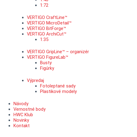
1:72
VERTIGO CraftLine™
VERTIGO MicroDetail™
VERTIGO BitForge™
VERTIGO ArchiCut™
1:35
VERTIGO GripLine™ – organizér
VERTIGO FigureLab™
Busty
Figúrky
Výpredaj
Fotoleptané sady
Plastikové modely
Návody
Vernostné body
HWC Klub
Novinky
Kontakt