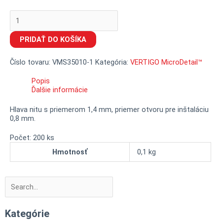
množstvo
VERTIGO
MicroDetail™
PRIDAŤ DO KOŠÍKA
Nit
s
polguľatou
Číslo tovaru:
VMS35010-1
Kategória:
VERTIGO MicroDetail™
hlavou,
priemer
Popis
1,4
Ďalšie informácie
mm
Hlava nitu s priemerom 1,4 mm, priemer otvoru pre inštaláciu
0,8 mm.
Počet: 200 ks
Hmotnosť
0,1 kg
Vyhľadať
Vyhľadať
Kategórie