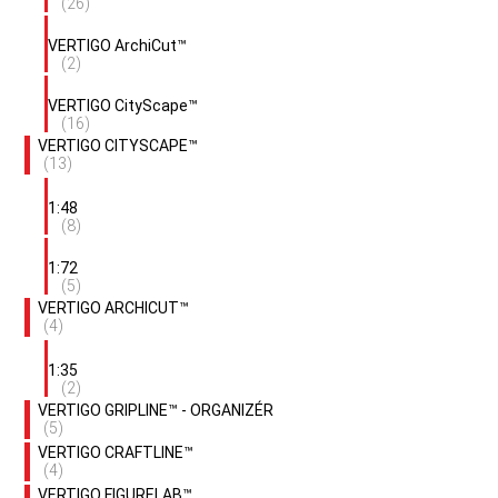
(26)
VERTIGO ArchiCut™
(2)
VERTIGO CityScape™
(16)
VERTIGO CITYSCAPE™
(13)
1:48
(8)
1:72
(5)
VERTIGO ARCHICUT™
(4)
1:35
(2)
VERTIGO GRIPLINE™ - ORGANIZÉR
(5)
VERTIGO CRAFTLINE™
(4)
VERTIGO FIGURELAB™