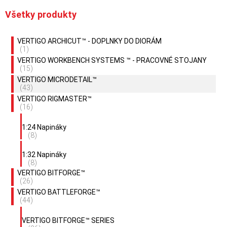
Všetky produkty
VERTIGO ARCHICUT™ - DOPLNKY DO DIORÁM
(1)
VERTIGO WORKBENCH SYSTEMS ™ - PRACOVNÉ STOJANY
(15)
VERTIGO MICRODETAIL™
(43)
VERTIGO RIGMASTER™
(16)
1:24 Napináky
(8)
1:32 Napináky
(8)
VERTIGO BITFORGE™
(26)
VERTIGO BATTLEFORGE™
(44)
VERTIGO BITFORGE™ SERIES