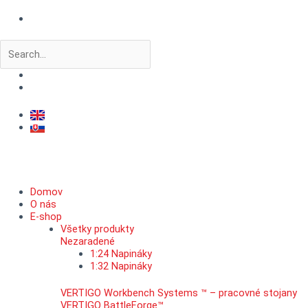
Preskočiť
na
obsah
Vyhľadať
Domov
O nás
E-shop
Všetky produkty
Nezaradené
1:24 Napináky
1:32 Napináky
VERTIGO Workbench Systems ™ – pracovné stojany
VERTIGO BattleForge™