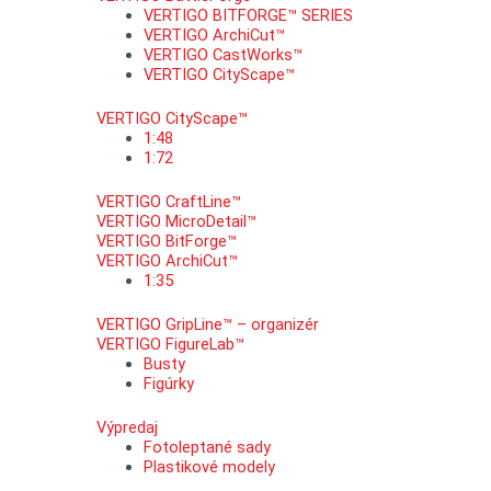
VERTIGO BITFORGE™ SERIES
VERTIGO ArchiCut™
VERTIGO CastWorks™
VERTIGO CityScape™
VERTIGO CityScape™
1:48
1:72
VERTIGO CraftLine™
VERTIGO MicroDetail™
VERTIGO BitForge™
VERTIGO ArchiCut™
1:35
VERTIGO GripLine™ – organizér
VERTIGO FigureLab™
Busty
Figúrky
Výpredaj
Fotoleptané sady
Plastikové modely