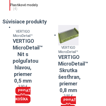
Plastikové modely
(4)
Súvisiace produkty
VERTIGO
MicroDetail™
VERTIGO
MicroDetail™
VERTIGO
MicroDetail™
Nit s
VERTIGO
polguľatou
MicroDetail™
hlavou,
Skrutka
priemer
šesťhran,
0,5 mm
priemer
3,90
€
0,8 mm
PRIDAŤ
DO
3,90
€
KOŠÍKA
PRIDAŤ
DO