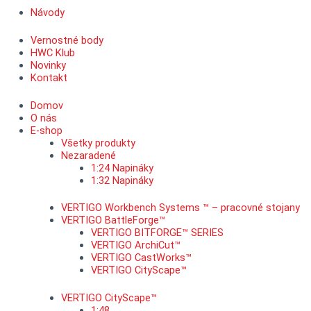
Návody
Vernostné body
HWC Klub
Novinky
Kontakt
Domov
O nás
E-shop
Všetky produkty
Nezaradené
1:24 Napináky
1:32 Napináky
VERTIGO Workbench Systems ™ – pracovné stojany
VERTIGO BattleForge™
VERTIGO BITFORGE™ SERIES
VERTIGO ArchiCut™
VERTIGO CastWorks™
VERTIGO CityScape™
VERTIGO CityScape™
1:48