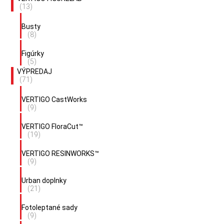
(13)
Busty
(8)
Figúrky
(5)
VÝPREDAJ
(71)
VERTIGO CastWorks
(9)
VERTIGO FloraCut™
(19)
VERTIGO RESINWORKS™
(9)
Urban doplnky
(21)
Fotoleptané sady
(9)