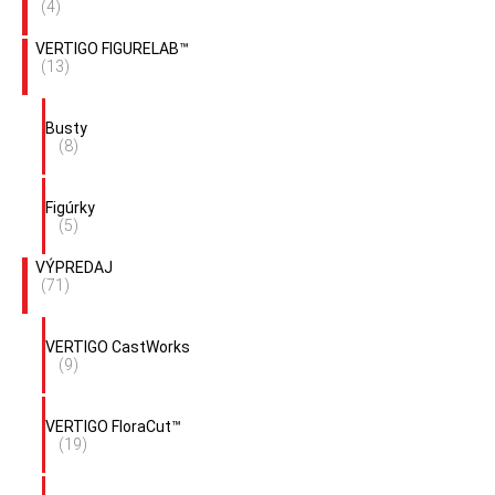
(4)
VERTIGO FIGURELAB™
(13)
Busty
(8)
Figúrky
(5)
VÝPREDAJ
(71)
VERTIGO CastWorks
(9)
VERTIGO FloraCut™
(19)