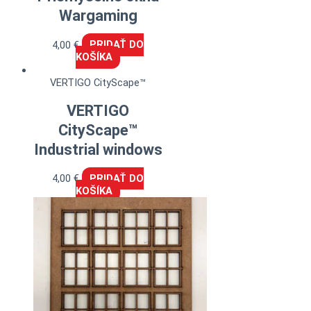
Wargaming
4,00
€
PRIDAŤ DO
KOŠÍKA
VERTIGO CityScape™
VERTIGO
CityScape™
Industrial windows
4,00
€
PRIDAŤ DO
KOŠÍKA