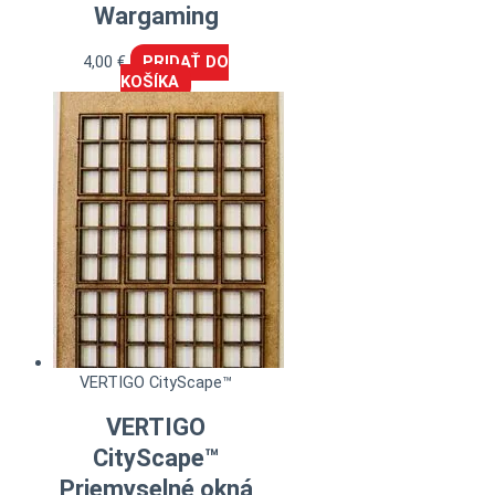
Wargaming
4,00
€
PRIDAŤ DO
KOŠÍKA
VERTIGO CityScape™
VERTIGO
CityScape™
Priemyselné okná