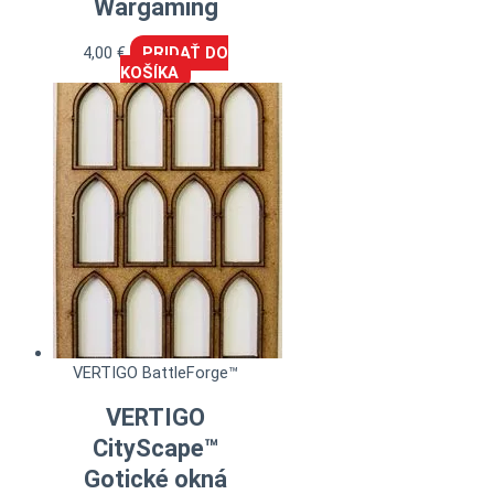
Wargaming
4,00
€
PRIDAŤ DO
KOŠÍKA
VERTIGO BattleForge™
VERTIGO
CityScape™
Gotické okná