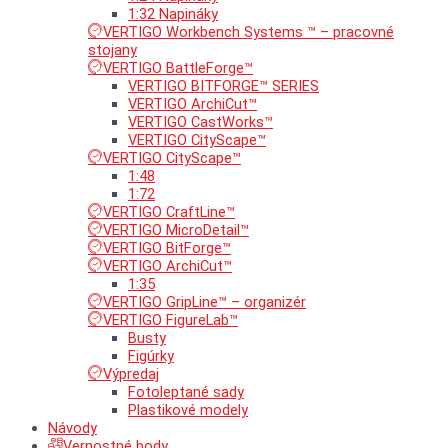
1:32 Napináky
VERTIGO Workbench Systems ™ – pracovné
stojany
VERTIGO BattleForge™
VERTIGO BITFORGE™ SERIES
VERTIGO ArchiCut™
VERTIGO CastWorks™
VERTIGO CityScape™
VERTIGO CityScape™
1:48
1:72
VERTIGO CraftLine™
VERTIGO MicroDetail™
VERTIGO BitForge™
VERTIGO ArchiCut™
1:35
VERTIGO GripLine™ – organizér
VERTIGO FigureLab™
Busty
Figúrky
Výpredaj
Fotoleptané sady
Plastikové modely
Návody
Vernostné body