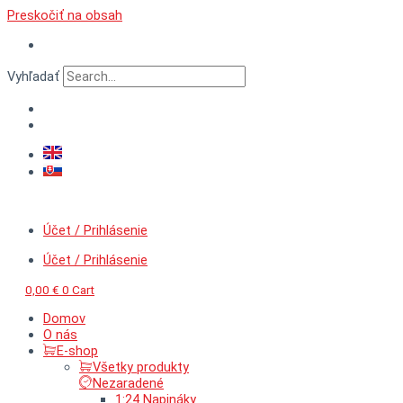
Preskočiť na obsah
Vyhľadať
Účet / Prihlásenie
Účet / Prihlásenie
0,00
€
0
Cart
Domov
O nás
E-shop
Všetky produkty
Nezaradené
1:24 Napináky