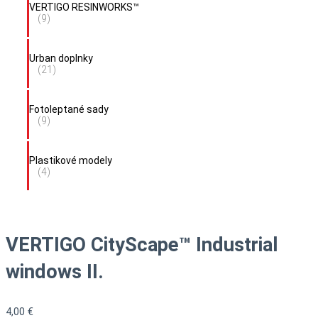
VERTIGO RESINWORKS™
(9)
Urban doplnky
(21)
Fotoleptané sady
(9)
Plastikové modely
(4)
VERTIGO CityScape™ Industrial
windows II.
4,00
€