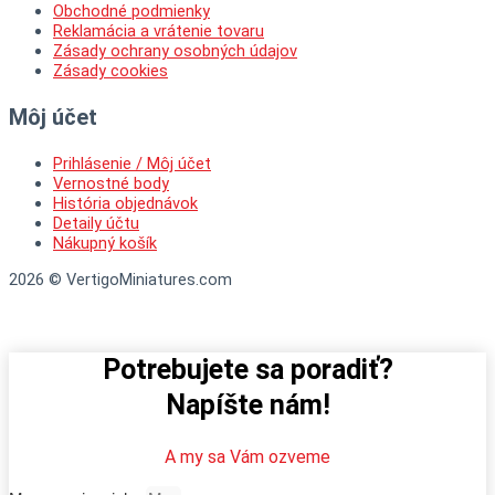
Obchodné podmienky
Reklamácia a vrátenie tovaru
Zásady ochrany osobných údajov
Zásady cookies
Môj účet
Prihlásenie / Môj účet
Vernostné body
História objednávok
Detaily účtu
Nákupný košík
2026 © VertigoMiniatures.com
Potrebujete sa poradiť?
Napíšte nám!
A my sa Vám ozveme