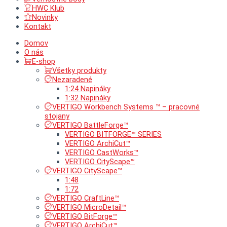
HWC Klub
Novinky
Kontakt
Domov
O nás
E-shop
Všetky produkty
Nezaradené
1:24 Napináky
1:32 Napináky
VERTIGO Workbench Systems ™ – pracovné
stojany
VERTIGO BattleForge™
VERTIGO BITFORGE™ SERIES
VERTIGO ArchiCut™
VERTIGO CastWorks™
VERTIGO CityScape™
VERTIGO CityScape™
1:48
1:72
VERTIGO CraftLine™
VERTIGO MicroDetail™
VERTIGO BitForge™
VERTIGO ArchiCut™