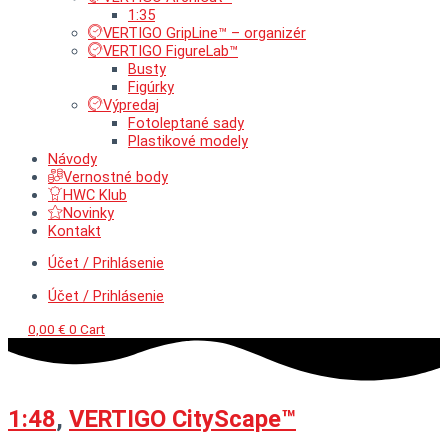
1:35
VERTIGO GripLine™ – organizér
VERTIGO FigureLab™
Busty
Figúrky
Výpredaj
Fotoleptané sady
Plastikové modely
Návody
Vernostné body
HWC Klub
Novinky
Kontakt
Účet / Prihlásenie
Účet / Prihlásenie
0,00
€
0
Cart
1:48
,
VERTIGO CityScape™