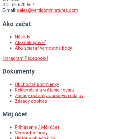
ICO: 56 620 667
E-mail:
sales@vertigominiatures.com
Ako začať
Návody
Ako nakupovať
Ako zbietať vernostné body
Instagram
Facebook-f
Dokumenty
Obchodné podmienky
Reklamácia a vrátenie tovaru
Zásady ochrany osobných údajov
Zásady cookies
Môj účet
Prihlásenie / Môj účet
Vernostné body
História objednávok