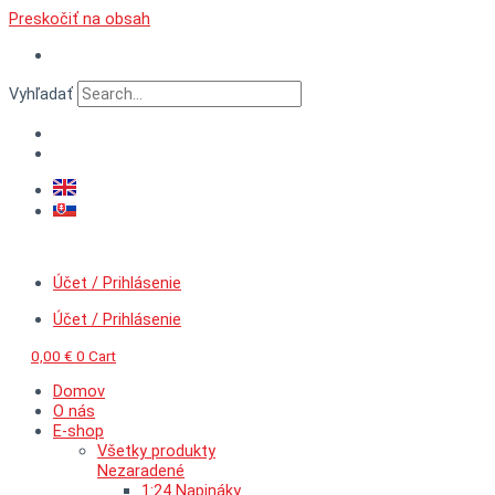
Preskočiť na obsah
Vyhľadať
Účet / Prihlásenie
Účet / Prihlásenie
0,00
€
0
Cart
Domov
O nás
E-shop
Všetky produkty
Nezaradené
1:24 Napináky