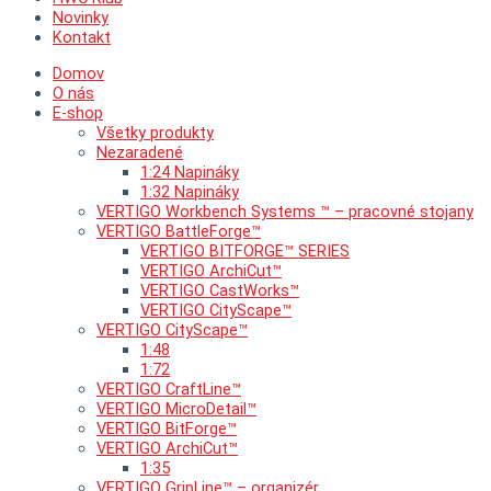
Novinky
Kontakt
Domov
O nás
E-shop
Všetky produkty
Nezaradené
1:24 Napináky
1:32 Napináky
VERTIGO Workbench Systems ™ – pracovné stojany
VERTIGO BattleForge™
VERTIGO BITFORGE™ SERIES
VERTIGO ArchiCut™
VERTIGO CastWorks™
VERTIGO CityScape™
VERTIGO CityScape™
1:48
1:72
VERTIGO CraftLine™
VERTIGO MicroDetail™
VERTIGO BitForge™
VERTIGO ArchiCut™
1:35
VERTIGO GripLine™ – organizér