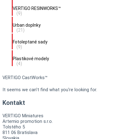
VERTIGO RESINWORKS™
(9)
Urban doplnky
(21)
Fotoleptané sady
(9)
Plastikové modely
(4)
VERTIGO CastWorks™
It seems we can't find what you're looking for.
Kontakt
VERTIGO Miniatures
Artemio promotion s.r.o.
Tolstého 5
811 06 Bratislava
Slovakia