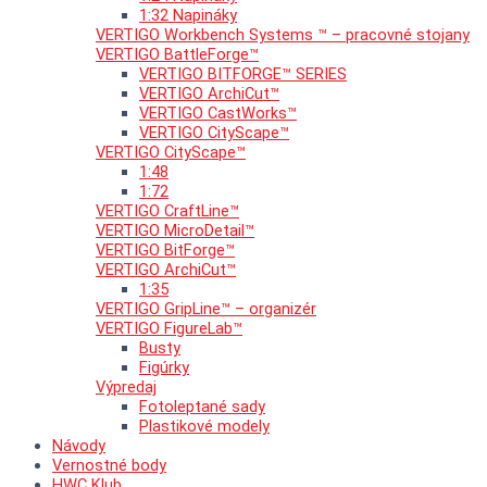
1:32 Napináky
VERTIGO Workbench Systems ™ – pracovné stojany
VERTIGO BattleForge™
VERTIGO BITFORGE™ SERIES
VERTIGO ArchiCut™
VERTIGO CastWorks™
VERTIGO CityScape™
VERTIGO CityScape™
1:48
1:72
VERTIGO CraftLine™
VERTIGO MicroDetail™
VERTIGO BitForge™
VERTIGO ArchiCut™
1:35
VERTIGO GripLine™ – organizér
VERTIGO FigureLab™
Busty
Figúrky
Výpredaj
Fotoleptané sady
Plastikové modely
Návody
Vernostné body
HWC Klub