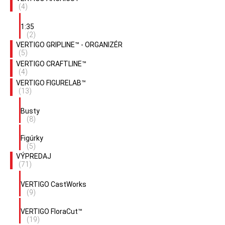
(4)
1:35
(2)
VERTIGO GRIPLINE™ - ORGANIZÉR
(5)
VERTIGO CRAFTLINE™
(4)
VERTIGO FIGURELAB™
(13)
Busty
(8)
Figúrky
(5)
VÝPREDAJ
(71)
VERTIGO CastWorks
(9)
VERTIGO FloraCut™
(19)