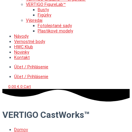
VERTIGO FigureLab™
Busty
Figúrky
Výpredaj
Fotoleptané sady
Plastikové modely
Návody
Vernostné body
HWC Klub
Novinky
Kontakt
Účet / Prihlásenie
Účet / Prihlásenie
0,00
€
0
Cart
VERTIGO CastWorks™
Domov