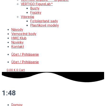
VERTIGO FigureLab™
Busty
Figúrky
Výpredaj
Fotoleptané sady
Plastikové modely
Návody
Vernostné body
HWC Klub
Novinky
Kontakt
Účet / Prihlásenie
Účet / Prihlásenie
0,00
€
0
Cart
1:48
Domov