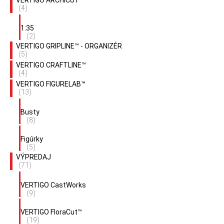
VERTIGO ARCHICUT™
(4)
1:35
(2)
VERTIGO GRIPLINE™ - ORGANIZÉR
(5)
VERTIGO CRAFTLINE™
(4)
VERTIGO FIGURELAB™
(13)
Busty
(8)
Figúrky
(5)
VÝPREDAJ
(71)
VERTIGO CastWorks
(9)
VERTIGO FloraCut™
(19)