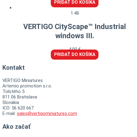
PRIDAŤ DO KOŠÍKA
1:48
VERTIGO CityScape™ Industrial
windows III.
4,00
€
PRIDAŤ DO KOŠÍKA
Kontakt
VERTIGO Miniatures
Artemio promotion s.r.o.
Tolstého 5
811 06 Bratislava
Slovakia
ICO: 56 620 667
E-mail:
sales@vertigominiatures.com
Ako začať