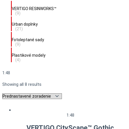
VERTIGO RESINWORKS™
(9)
Urban doplnky
(21)
Fotoleptané sady
(9)
Plastikové modely
(4)
1:48
Showing all 8 results
1:48
VERTIGO CityScape™ Gothic