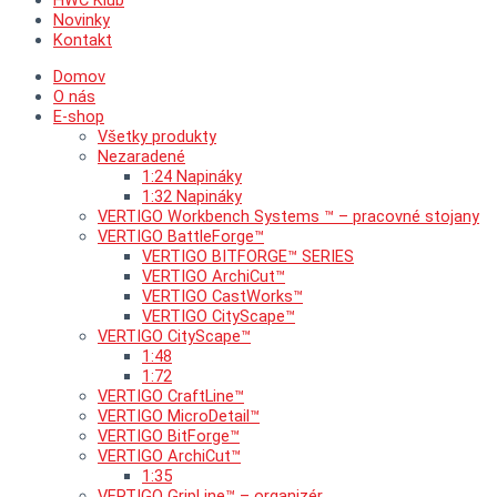
HWC Klub
Novinky
Kontakt
Domov
O nás
E-shop
Všetky produkty
Nezaradené
1:24 Napináky
1:32 Napináky
VERTIGO Workbench Systems ™ – pracovné stojany
VERTIGO BattleForge™
VERTIGO BITFORGE™ SERIES
VERTIGO ArchiCut™
VERTIGO CastWorks™
VERTIGO CityScape™
VERTIGO CityScape™
1:48
1:72
VERTIGO CraftLine™
VERTIGO MicroDetail™
VERTIGO BitForge™
VERTIGO ArchiCut™
1:35
VERTIGO GripLine™ – organizér