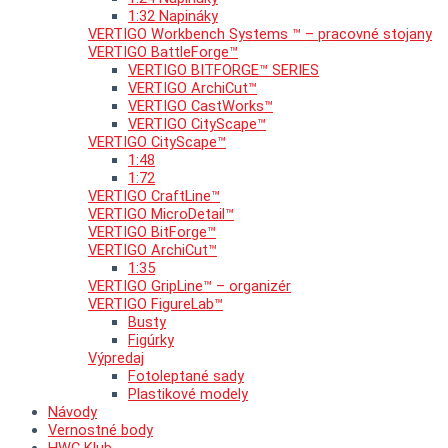
1:32 Napináky
VERTIGO Workbench Systems ™ – pracovné stojany
VERTIGO BattleForge™
VERTIGO BITFORGE™ SERIES
VERTIGO ArchiCut™
VERTIGO CastWorks™
VERTIGO CityScape™
VERTIGO CityScape™
1:48
1:72
VERTIGO CraftLine™
VERTIGO MicroDetail™
VERTIGO BitForge™
VERTIGO ArchiCut™
1:35
VERTIGO GripLine™ – organizér
VERTIGO FigureLab™
Busty
Figúrky
Výpredaj
Fotoleptané sady
Plastikové modely
Návody
Vernostné body