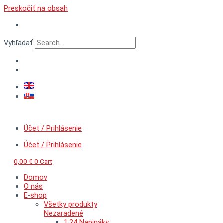
Preskočiť na obsah
Vyhľadať
Účet / Prihlásenie
Účet / Prihlásenie
0,00
€
0
Cart
Domov
O nás
E-shop
Všetky produkty
Nezaradené
1:24 Napináky