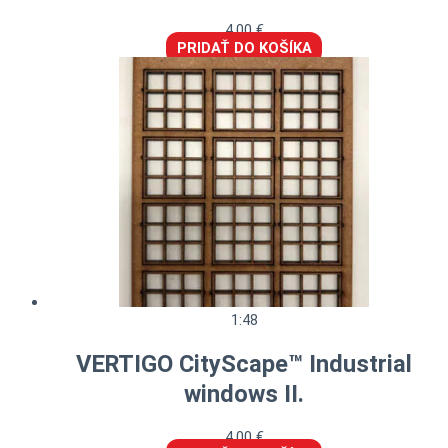
4,00
€
PRIDAŤ DO KOŠÍKA
1:48
VERTIGO CityScape™ Industrial
windows II.
4,00
€