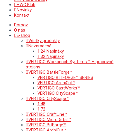
HWC Klub
Novinky
Kontakt
Domov
O nás
E-shop
Všetky produkty
Nezaradené
1:24 Napináky
1:32 Napináky
VERTIGO Workbench Systems ™ – pracovné
stojany
VERTIGO BattleForge™
VERTIGO BITFORGE™ SERIES
VERTIGO ArchiCut™
VERTIGO CastWorks™
VERTIGO CityScape™
VERTIGO CityScape™
1:48
1:72
VERTIGO CraftLine™
VERTIGO MicroDetail™
VERTIGO BitForge™
VERTIGO ArchiCut™