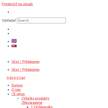
Preskočiť na obsah
Vyhľadať
Účet / Prihlásenie
Účet / Prihlásenie
0,00
€
0
Cart
Domov
O nás
E-shop
Všetky produkty
Nezaradené
1:24 Napináky