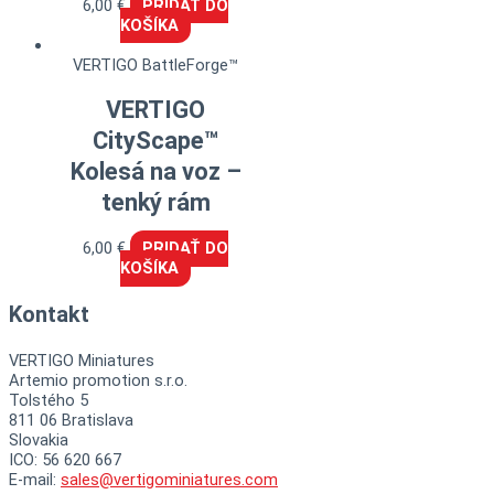
6,00
€
PRIDAŤ DO
KOŠÍKA
VERTIGO BattleForge™
VERTIGO
CityScape™
Kolesá na voz –
tenký rám
6,00
€
PRIDAŤ DO
KOŠÍKA
Kontakt
VERTIGO Miniatures
Artemio promotion s.r.o.
Tolstého 5
811 06 Bratislava
Slovakia
ICO: 56 620 667
E-mail:
sales@vertigominiatures.com