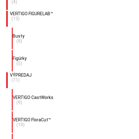
(4)
VERTIGO FIGURELAB™
(13)
Busty
(8)
Figúrky
(5)
VÝPREDAJ
(71)
VERTIGO CastWorks
(9)
VERTIGO FloraCut™
(19)