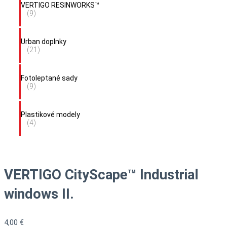
VERTIGO RESINWORKS™
(9)
Urban doplnky
(21)
Fotoleptané sady
(9)
Plastikové modely
(4)
VERTIGO CityScape™ Industrial
windows II.
4,00
€