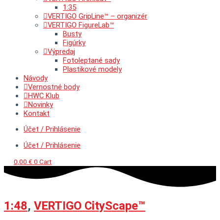
1:35
VERTIGO GripLine™ – organizér
VERTIGO FigureLab™
Busty
Figúrky
Výpredaj
Fotoleptané sady
Plastikové modely
Návody
Vernostné body
HWC Klub
Novinky
Kontakt
Účet / Prihlásenie
Účet / Prihlásenie
0,00
€
0
Cart
1:48
,
VERTIGO CityScape™