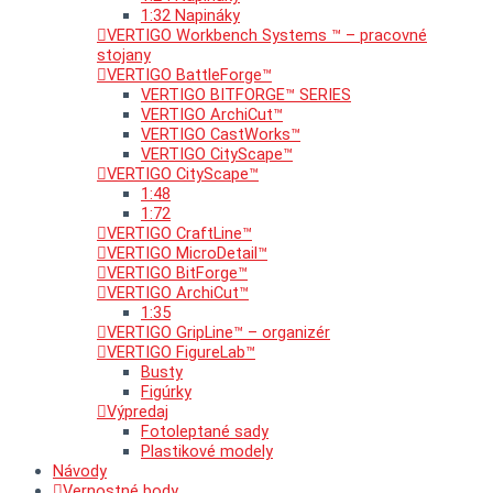
1:32 Napináky
VERTIGO Workbench Systems ™ – pracovné
stojany
VERTIGO BattleForge™
VERTIGO BITFORGE™ SERIES
VERTIGO ArchiCut™
VERTIGO CastWorks™
VERTIGO CityScape™
VERTIGO CityScape™
1:48
1:72
VERTIGO CraftLine™
VERTIGO MicroDetail™
VERTIGO BitForge™
VERTIGO ArchiCut™
1:35
VERTIGO GripLine™ – organizér
VERTIGO FigureLab™
Busty
Figúrky
Výpredaj
Fotoleptané sady
Plastikové modely
Návody
Vernostné body