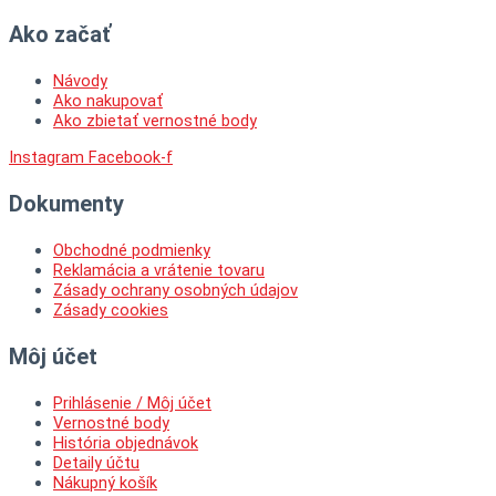
Ako začať
Návody
Ako nakupovať
Ako zbietať vernostné body
Instagram
Facebook-f
Dokumenty
Obchodné podmienky
Reklamácia a vrátenie tovaru
Zásady ochrany osobných údajov
Zásady cookies
Môj účet
Prihlásenie / Môj účet
Vernostné body
História objednávok
Detaily účtu
Nákupný košík