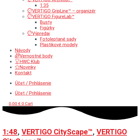
1:35
VERTIGO GripLine™ – organizér
VERTIGO FigureLab™
Busty
Figúrky
Výpredaj
Fotoleptané sady
Plastikové modely
Návody
Vernostné body
HWC Klub
Novinky
Kontakt
Účet / Prihlásenie
Účet / Prihlásenie
0,00
€
0
Cart
1:48
,
VERTIGO CityScape™
,
VERTIGO