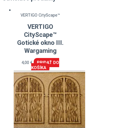
VERTIGO CityScape™
VERTIGO
CityScape™
Gotické okno III.
Wargaming
4,00
€
PRIDAŤ DO
KOŠÍKA