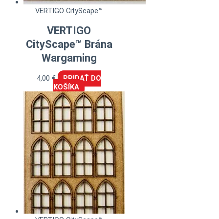
VERTIGO CityScape™
VERTIGO
CityScape™ Brána
Wargaming
4,00
€
PRIDAŤ DO
KOŠÍKA