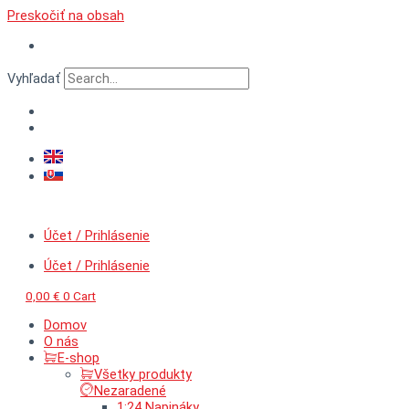
Preskočiť na obsah
Vyhľadať
Účet / Prihlásenie
Účet / Prihlásenie
0,00
€
0
Cart
Domov
O nás
E-shop
Všetky produkty
Nezaradené
1:24 Napináky