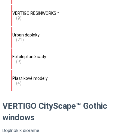
VERTIGO RESINWORKS™
(9)
Urban doplnky
(21)
Fotoleptané sady
(9)
Plastikové modely
(4)
VERTIGO CityScape™ Gothic
windows
Doplnok k dioráme.