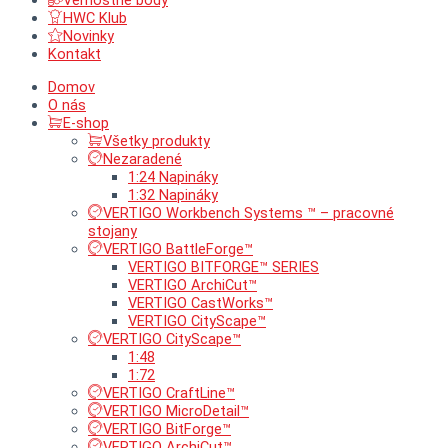
Vernostné body
HWC Klub
Novinky
Kontakt
Domov
O nás
E-shop
Všetky produkty
Nezaradené
1:24 Napináky
1:32 Napináky
VERTIGO Workbench Systems ™ – pracovné
stojany
VERTIGO BattleForge™
VERTIGO BITFORGE™ SERIES
VERTIGO ArchiCut™
VERTIGO CastWorks™
VERTIGO CityScape™
VERTIGO CityScape™
1:48
1:72
VERTIGO CraftLine™
VERTIGO MicroDetail™
VERTIGO BitForge™
VERTIGO ArchiCut™