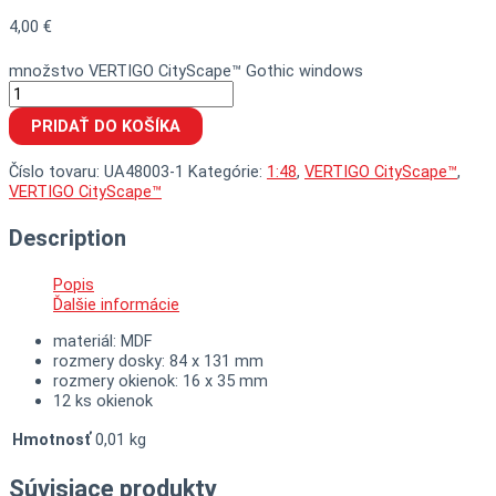
4,00
€
množstvo VERTIGO CityScape™ Gothic windows
PRIDAŤ DO KOŠÍKA
Číslo tovaru:
UA48003-1
Kategórie:
1:48
,
VERTIGO CityScape™
,
VERTIGO CityScape™
Description
Popis
Ďalšie informácie
materiál: MDF
rozmery dosky: 84 x 131 mm
rozmery okienok: 16 x 35 mm
12 ks okienok
Hmotnosť
0,01 kg
Súvisiace produkty