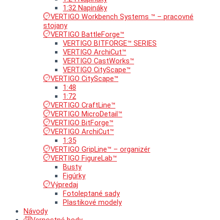
1:32 Napináky
VERTIGO Workbench Systems ™ – pracovné
stojany
VERTIGO BattleForge™
VERTIGO BITFORGE™ SERIES
VERTIGO ArchiCut™
VERTIGO CastWorks™
VERTIGO CityScape™
VERTIGO CityScape™
1:48
1:72
VERTIGO CraftLine™
VERTIGO MicroDetail™
VERTIGO BitForge™
VERTIGO ArchiCut™
1:35
VERTIGO GripLine™ – organizér
VERTIGO FigureLab™
Busty
Figúrky
Výpredaj
Fotoleptané sady
Plastikové modely
Návody