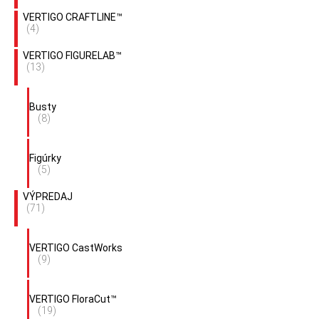
VERTIGO CRAFTLINE™
(4)
VERTIGO FIGURELAB™
(13)
Busty
(8)
Figúrky
(5)
VÝPREDAJ
(71)
VERTIGO CastWorks
(9)
VERTIGO FloraCut™
(19)