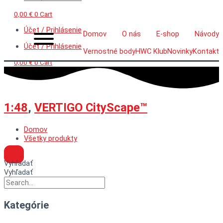
0,00
€
0
Cart
Účet / Prihlásenie
Domov
O nás
E-shop
Návody
Účet / Prihlásenie
Vernostné body
HWC Klub
Novinky
Kontakt
0,00
€
0
Cart
1:48
,
VERTIGO CityScape™
Domov
Všetky produkty
Vyhľadať
Vyhľadať
Kategórie