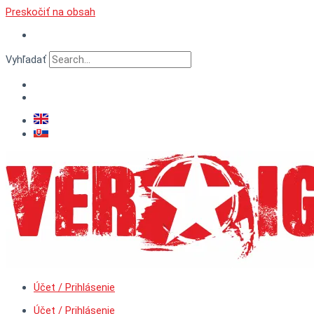
Preskočiť na obsah
DOMOV
Vyhľadať
O
NÁS
E-
SHOP
NÁVODY
VERNOSTNÉ
BODY
HWC
KLUB
NOVINKY
KONTAKT
Účet / Prihlásenie
Účet / Prihlásenie