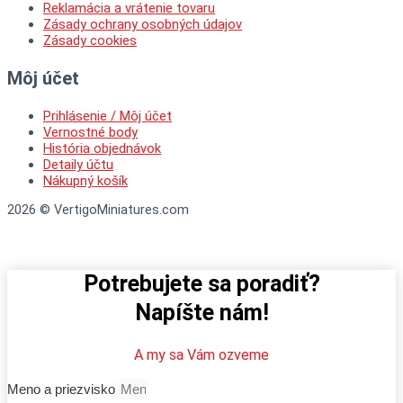
Reklamácia a vrátenie tovaru
Zásady ochrany osobných údajov
Zásady cookies
Môj účet
Prihlásenie / Môj účet
Vernostné body
História objednávok
Detaily účtu
Nákupný košík
2026 © VertigoMiniatures.com
Potrebujete sa poradiť?
Napíšte nám!
A my sa Vám ozveme
Meno a priezvisko