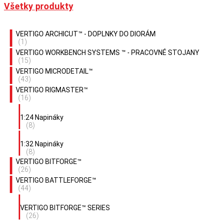
Všetky produkty
VERTIGO ARCHICUT™ - DOPLNKY DO DIORÁM
(1)
VERTIGO WORKBENCH SYSTEMS ™ - PRACOVNÉ STOJANY
(15)
VERTIGO MICRODETAIL™
(43)
VERTIGO RIGMASTER™
(16)
1:24 Napináky
(8)
1:32 Napináky
(8)
VERTIGO BITFORGE™
(26)
VERTIGO BATTLEFORGE™
(44)
VERTIGO BITFORGE™ SERIES
(26)