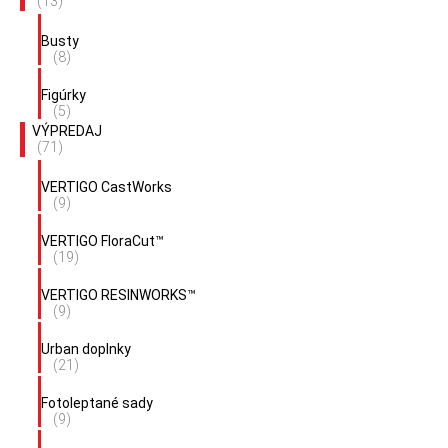
(13)
Busty
(8)
Figúrky
(5)
VÝPREDAJ
(71)
VERTIGO CastWorks
(9)
VERTIGO FloraCut™
(19)
VERTIGO RESINWORKS™
(9)
Urban doplnky
(21)
Fotoleptané sady
(9)