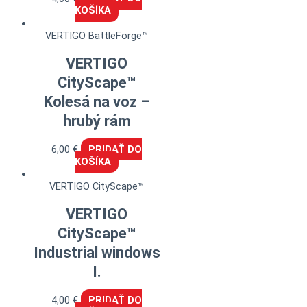
KOŠÍKA
VERTIGO BattleForge™
VERTIGO
CityScape™
Kolesá na voz –
hrubý rám
6,00
€
PRIDAŤ DO
KOŠÍKA
VERTIGO CityScape™
VERTIGO
CityScape™
Industrial windows
I.
4,00
€
PRIDAŤ DO