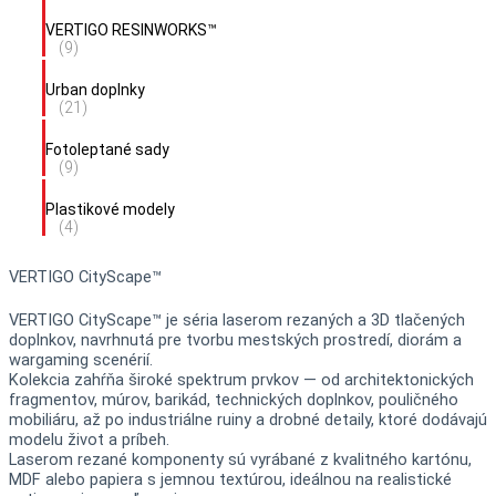
VERTIGO RESINWORKS™
(9)
Urban doplnky
(21)
Fotoleptané sady
(9)
Plastikové modely
(4)
VERTIGO CityScape™
VERTIGO CityScape™ je séria laserom rezaných a 3D tlačených
doplnkov, navrhnutá pre tvorbu mestských prostredí, diorám a
wargaming scenérií.
Kolekcia zahŕňa široké spektrum prvkov — od architektonických
fragmentov, múrov, barikád, technických doplnkov, pouličného
mobiliáru, až po industriálne ruiny a drobné detaily, ktoré dodávajú
modelu život a príbeh.
Laserom rezané komponenty sú vyrábané z kvalitného kartónu,
MDF alebo papiera s jemnou textúrou, ideálnou na realistické