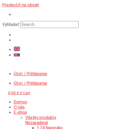
Preskočiť na obsah
Vyhľadať
Účet / Prihlásenie
Účet / Prihlásenie
0,00
€
0
Cart
Domov
O nás
E-shop
Všetky produkty
Nezaradené
1:24 Napináky