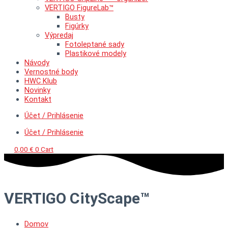
VERTIGO FigureLab™
Busty
Figúrky
Výpredaj
Fotoleptané sady
Plastikové modely
Návody
Vernostné body
HWC Klub
Novinky
Kontakt
Účet / Prihlásenie
Účet / Prihlásenie
0,00
€
0
Cart
VERTIGO CityScape™
Domov