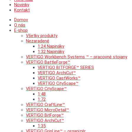
Novinky
Kontakt
Domov
O nás
E-shop
Všetky produkty
Nezaradené
1:24 Napináky
1:32 Napináky
VERTIGO Workbench Systems ™ – pracovné stojany
VERTIGO BattleForge™
VERTIGO BITFORGE™ SERIES
VERTIGO ArchiCut™
VERTIGO CastWorks™
VERTIGO CityScape™
VERTIGO CityScape™
1:48
1:72
VERTIGO CraftLine™
VERTIGO MicroDetail™
VERTIGO BitForge™
VERTIGO ArchiCut™
1:35
VERTIGO GripLine™ – organizér