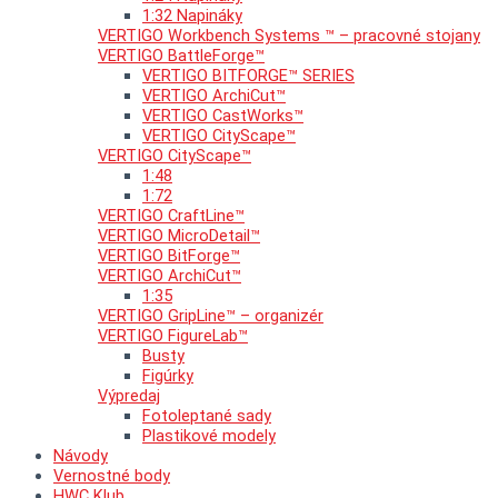
1:32 Napináky
VERTIGO Workbench Systems ™ – pracovné stojany
VERTIGO BattleForge™
VERTIGO BITFORGE™ SERIES
VERTIGO ArchiCut™
VERTIGO CastWorks™
VERTIGO CityScape™
VERTIGO CityScape™
1:48
1:72
VERTIGO CraftLine™
VERTIGO MicroDetail™
VERTIGO BitForge™
VERTIGO ArchiCut™
1:35
VERTIGO GripLine™ – organizér
VERTIGO FigureLab™
Busty
Figúrky
Výpredaj
Fotoleptané sady
Plastikové modely
Návody
Vernostné body
HWC Klub