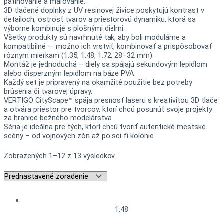
patinovanie a maľovanie.
3D tlačené doplnky z UV resinovej živice poskytujú kontrast v
detailoch, ostrosť tvarov a priestorovú dynamiku, ktorá sa
výborne kombinuje s plošnými dielmi.
Všetky produkty sú navrhnuté tak, aby boli modulárne a
kompatibilné — možno ich vrstviť, kombinovať a prispôsobovať
rôznym mierkam (1:35, 1:48, 1:72, 28–32 mm).
Montáž je jednoduchá – diely sa spájajú sekundovým lepidlom
alebo disperzným lepidlom na báze PVA.
Každý set je pripravený na okamžité použitie bez potreby
brúsenia či tvarovej úpravy.
VERTIGO CityScape™ spája presnosť laseru s kreativitou 3D tlače
a otvára priestor pre tvorcov, ktorí chcú posunúť svoje projekty
za hranice bežného modelárstva.
Séria je ideálna pre tých, ktorí chcú tvoriť autentické mestské
scény – od vojnových zón až po sci-fi kolónie.
Zobrazených 1–12 z 13 výsledkov
1:48