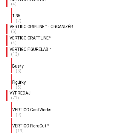
(4)
1:35
(2)
VERTIGO GRIPLINE™ - ORGANIZÉR
(5)
VERTIGO CRAFTLINE™
(4)
VERTIGO FIGURELAB™
(13)
Busty
(8)
Figúrky
(5)
VÝPREDAJ
(71)
VERTIGO CastWorks
(9)
VERTIGO FloraCut™
(19)