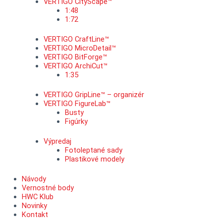
VERTIGO CityScape™
1:48
1:72
VERTIGO CraftLine™
VERTIGO MicroDetail™
VERTIGO BitForge™
VERTIGO ArchiCut™
1:35
VERTIGO GripLine™ – organizér
VERTIGO FigureLab™
Busty
Figúrky
Výpredaj
Fotoleptané sady
Plastikové modely
Návody
Vernostné body
HWC Klub
Novinky
Kontakt