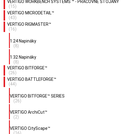
VERTIGO WORKBENCH SYSTEMS ™ - PRACOVNÉ STOJANY
(15)
VERTIGO MICRODETAIL™
(43)
VERTIGO RIGMASTER™
(16)
1:24 Napináky
(8)
1:32 Napináky
(8)
VERTIGO BITFORGE™
(26)
VERTIGO BATTLEFORGE™
(44)
VERTIGO BITFORGE™ SERIES
(26)
VERTIGO ArchiCut™
(2)
VERTIGO CityScape™
(16)