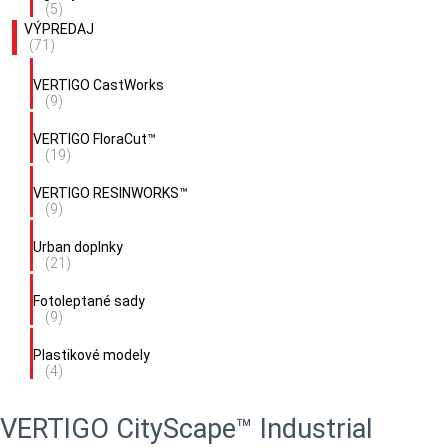
(5)
VÝPREDAJ
(71)
VERTIGO CastWorks
(9)
VERTIGO FloraCut™
(19)
VERTIGO RESINWORKS™
(9)
Urban doplnky
(21)
Fotoleptané sady
(9)
Plastikové modely
(4)
VERTIGO CityScape™ Industrial