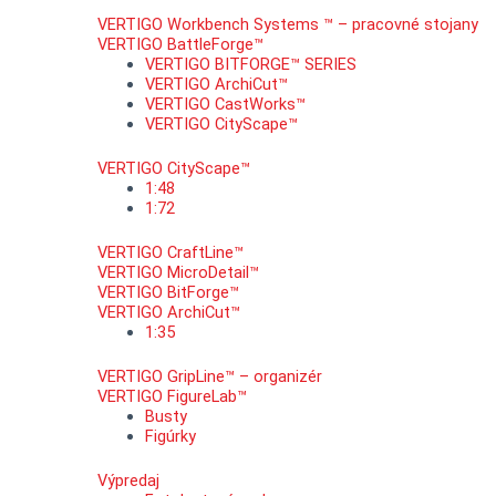
VERTIGO Workbench Systems ™ – pracovné stojany
VERTIGO BattleForge™
VERTIGO BITFORGE™ SERIES
VERTIGO ArchiCut™
VERTIGO CastWorks™
VERTIGO CityScape™
VERTIGO CityScape™
1:48
1:72
VERTIGO CraftLine™
VERTIGO MicroDetail™
VERTIGO BitForge™
VERTIGO ArchiCut™
1:35
VERTIGO GripLine™ – organizér
VERTIGO FigureLab™
Busty
Figúrky
Výpredaj