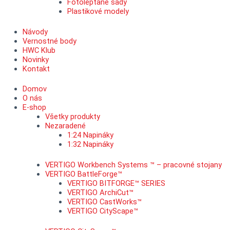
Fotoleptané sady
Plastikové modely
Návody
Vernostné body
HWC Klub
Novinky
Kontakt
Domov
O nás
E-shop
Všetky produkty
Nezaradené
1:24 Napináky
1:32 Napináky
VERTIGO Workbench Systems ™ – pracovné stojany
VERTIGO BattleForge™
VERTIGO BITFORGE™ SERIES
VERTIGO ArchiCut™
VERTIGO CastWorks™
VERTIGO CityScape™