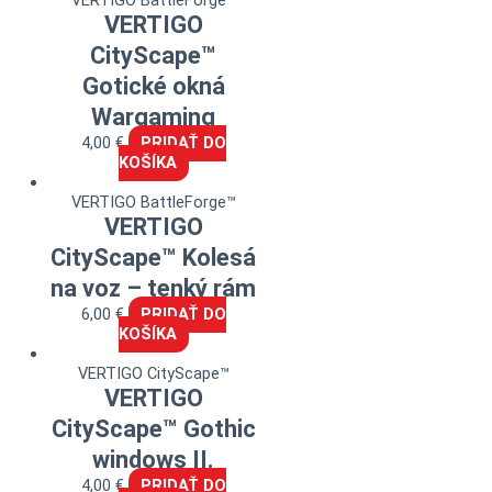
VERTIGO BattleForge™
VERTIGO
CityScape™
Gotické okná
Wargaming
4,00
€
PRIDAŤ DO
KOŠÍKA
VERTIGO BattleForge™
VERTIGO
CityScape™ Kolesá
na voz – tenký rám
6,00
€
PRIDAŤ DO
KOŠÍKA
VERTIGO CityScape™
VERTIGO
CityScape™ Gothic
windows II.
4,00
€
PRIDAŤ DO