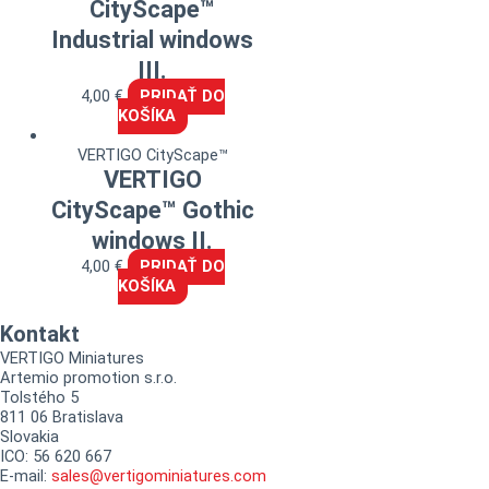
CityScape™
Industrial windows
III.
4,00
€
PRIDAŤ DO
KOŠÍKA
VERTIGO CityScape™
VERTIGO
CityScape™ Gothic
windows II.
4,00
€
PRIDAŤ DO
KOŠÍKA
Kontakt
VERTIGO Miniatures
Artemio promotion s.r.o.
Tolstého 5
811 06 Bratislava
Slovakia
ICO: 56 620 667
E-mail:
sales@vertigominiatures.com