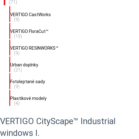
(71)
VERTIGO CastWorks
(9)
VERTIGO FloraCut™
(19)
VERTIGO RESINWORKS™
(9)
Urban doplnky
(21)
Fotoleptané sady
(9)
Plastikové modely
(4)
VERTIGO CityScape™ Industrial
windows I.