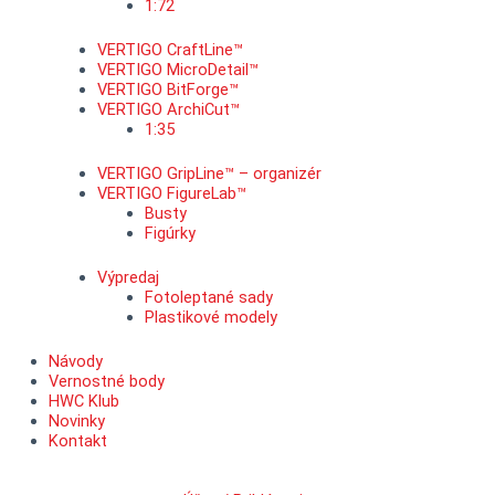
1:72
VERTIGO CraftLine™
VERTIGO MicroDetail™
VERTIGO BitForge™
VERTIGO ArchiCut™
1:35
VERTIGO GripLine™ – organizér
VERTIGO FigureLab™
Busty
Figúrky
Výpredaj
Fotoleptané sady
Plastikové modely
Návody
Vernostné body
HWC Klub
Novinky
Kontakt