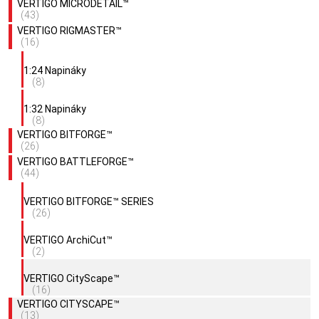
VERTIGO MICRODETAIL™
(43)
VERTIGO RIGMASTER™
(16)
1:24 Napináky
(8)
1:32 Napináky
(8)
VERTIGO BITFORGE™
(26)
VERTIGO BATTLEFORGE™
(44)
VERTIGO BITFORGE™ SERIES
(26)
VERTIGO ArchiCut™
(2)
VERTIGO CityScape™
(16)
VERTIGO CITYSCAPE™
(13)