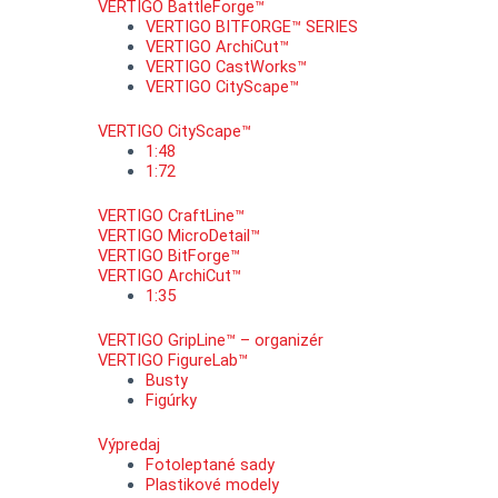
VERTIGO BattleForge™
VERTIGO BITFORGE™ SERIES
VERTIGO ArchiCut™
VERTIGO CastWorks™
VERTIGO CityScape™
VERTIGO CityScape™
1:48
1:72
VERTIGO CraftLine™
VERTIGO MicroDetail™
VERTIGO BitForge™
VERTIGO ArchiCut™
1:35
VERTIGO GripLine™ – organizér
VERTIGO FigureLab™
Busty
Figúrky
Výpredaj
Fotoleptané sady
Plastikové modely