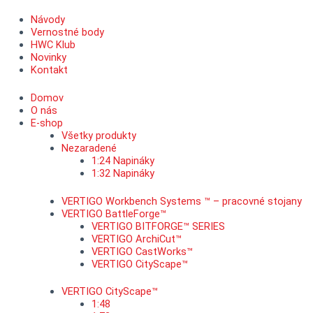
Návody
Vernostné body
HWC Klub
Novinky
Kontakt
Domov
O nás
E-shop
Všetky produkty
Nezaradené
1:24 Napináky
1:32 Napináky
VERTIGO Workbench Systems ™ – pracovné stojany
VERTIGO BattleForge™
VERTIGO BITFORGE™ SERIES
VERTIGO ArchiCut™
VERTIGO CastWorks™
VERTIGO CityScape™
VERTIGO CityScape™
1:48