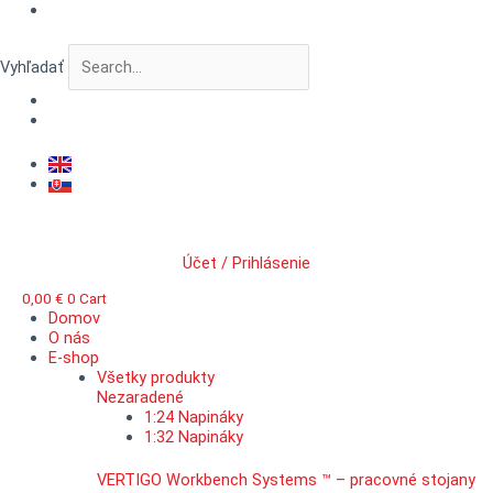
Preskočiť
množstvo
na
VERTIGO
obsah
CityScape™
Vyhľadať
Industrial
windows
I.
Účet / Prihlásenie
0,00
€
0
Cart
Domov
O nás
E-shop
Všetky produkty
Nezaradené
1:24 Napináky
1:32 Napináky
VERTIGO Workbench Systems ™ – pracovné stojany