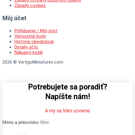
Zásady cookies
Môj účet
Prihlásenie / Môj účet
Vernostné body
História objednávok
Detaily účtu
Nákupný košík
2026 © VertigoMiniatures.com
Potrebujete sa poradiť?
Napíšte nám!
A my sa Vám ozveme
Meno a priezvisko