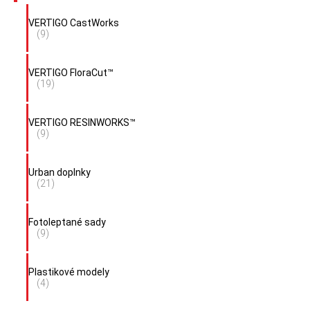
VERTIGO CastWorks
(9)
VERTIGO FloraCut™
(19)
VERTIGO RESINWORKS™
(9)
Urban doplnky
(21)
Fotoleptané sady
(9)
Plastikové modely
(4)