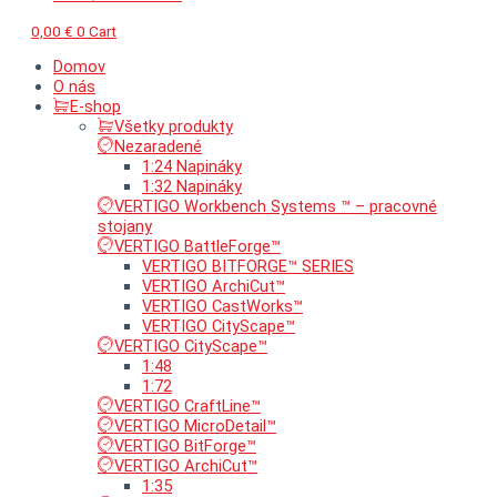
0,00
€
0
Cart
Domov
O nás
E-shop
Všetky produkty
Nezaradené
1:24 Napináky
1:32 Napináky
VERTIGO Workbench Systems ™ – pracovné
stojany
VERTIGO BattleForge™
VERTIGO BITFORGE™ SERIES
VERTIGO ArchiCut™
VERTIGO CastWorks™
VERTIGO CityScape™
VERTIGO CityScape™
1:48
1:72
VERTIGO CraftLine™
VERTIGO MicroDetail™
VERTIGO BitForge™
VERTIGO ArchiCut™
1:35