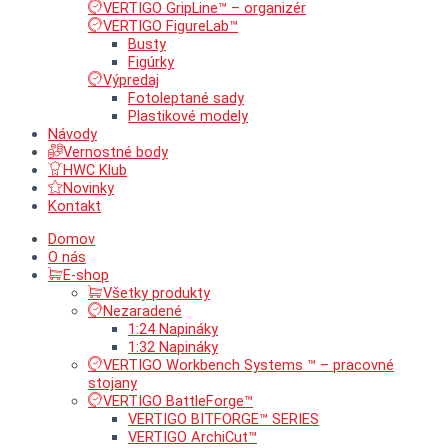
VERTIGO GripLine™ – organizér
VERTIGO FigureLab™
Busty
Figúrky
Výpredaj
Fotoleptané sady
Plastikové modely
Návody
Vernostné body
HWC Klub
Novinky
Kontakt
Domov
O nás
E-shop
Všetky produkty
Nezaradené
1:24 Napináky
1:32 Napináky
VERTIGO Workbench Systems ™ – pracovné
stojany
VERTIGO BattleForge™
VERTIGO BITFORGE™ SERIES
VERTIGO ArchiCut™