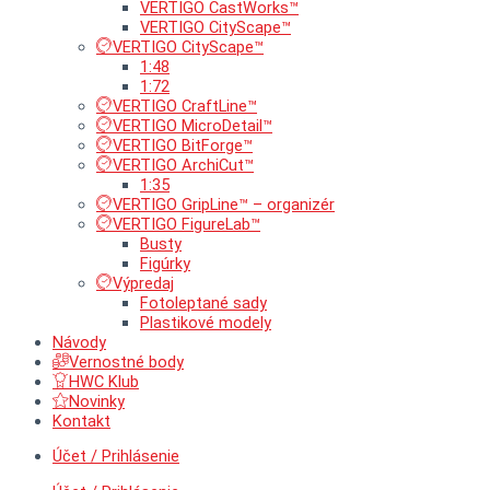
VERTIGO CastWorks™
VERTIGO CityScape™
VERTIGO CityScape™
1:48
1:72
VERTIGO CraftLine™
VERTIGO MicroDetail™
VERTIGO BitForge™
VERTIGO ArchiCut™
1:35
VERTIGO GripLine™ – organizér
VERTIGO FigureLab™
Busty
Figúrky
Výpredaj
Fotoleptané sady
Plastikové modely
Návody
Vernostné body
HWC Klub
Novinky
Kontakt
Účet / Prihlásenie