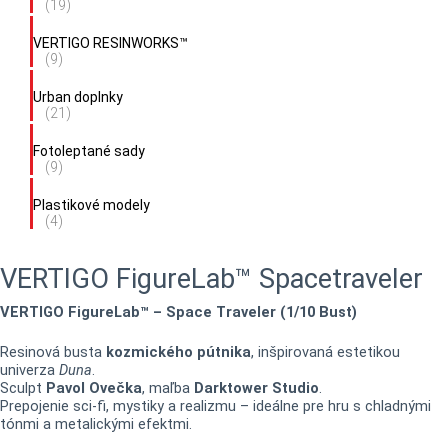
(19)
VERTIGO RESINWORKS™
(9)
Urban doplnky
(21)
Fotoleptané sady
(9)
Plastikové modely
(4)
VERTIGO FigureLab™ Spacetraveler
VERTIGO FigureLab™ – Space Traveler (1/10 Bust)
Resinová busta
kozmického pútnika
, inšpirovaná estetikou
univerza
Duna
.
Sculpt
Pavol Ovečka
, maľba
Darktower Studio
.
Prepojenie sci-fi, mystiky a realizmu – ideálne pre hru s chladnými
tónmi a metalickými efektmi.