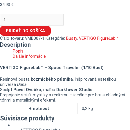
34,90
€
PRIDAŤ DO KOŠÍKA
Číslo tovaru:
VMB007-1
Kategórie:
Busty
,
VERTIGO FigureLab™
Description
Popis
Ďalšie informácie
VERTIGO FigureLab™ – Space Traveler (1/10 Bust)
Resinová busta
kozmického pútnika
, inšpirovaná estetikou
univerza
Duna
.
Sculpt
Pavol Ovečka
, maľba
Darktower Studio
.
Prepojenie sci-fi, mystiky a realizmu – ideálne pre hru s chladnými
tónmi a metalickými efektmi.
Hmotnosť
0,2 kg
Súvisiace produkty