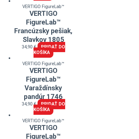
VERTIGO FigureLab™
VERTIGO
FigureLab™
Francúzsky pešiak,
Slavkov 1805
34,90
€
PRIDAŤ DO
KOŠÍKA
VERTIGO FigureLab™
VERTIGO
FigureLab™
Varaždínsky
pandúr 1746
34,90
€
PRIDAŤ DO
KOŠÍKA
VERTIGO FigureLab™
VERTIGO
FigureLab™