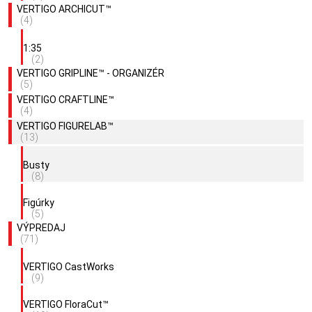
VERTIGO ARCHICUT™
(4)
1:35
(2)
VERTIGO GRIPLINE™ - ORGANIZÉR
(5)
VERTIGO CRAFTLINE™
(4)
VERTIGO FIGURELAB™
(13)
Busty
(8)
Figúrky
(5)
VÝPREDAJ
(71)
VERTIGO CastWorks
(9)
VERTIGO FloraCut™