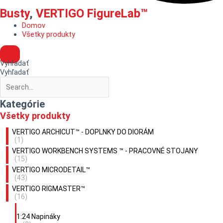
Busty
,
VERTIGO FigureLab™
Domov
Všetky produkty
Vyhľadať
Vyhľadať
Kategórie
Všetky produkty
VERTIGO ARCHICUT™ - DOPLNKY DO DIORÁM
(1)
VERTIGO WORKBENCH SYSTEMS ™ - PRACOVNÉ STOJANY
(15)
VERTIGO MICRODETAIL™
(43)
VERTIGO RIGMASTER™
(16)
1:24 Napináky