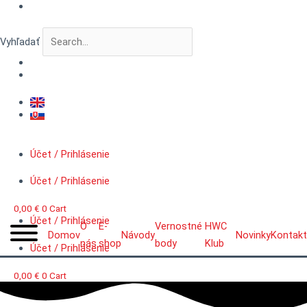
Preskočiť
množstvo
na
VERTIGO
obsah
FigureLab™
Vyhľadať
Spacetraveler
Účet / Prihlásenie
Účet / Prihlásenie
0,00
€
0
Cart
Účet / Prihlásenie
O
E-
Vernostné
HWC
Domov
Návody
Novinky
Kontakt
nás
shop
body
Klub
Účet / Prihlásenie
0,00
€
0
Cart