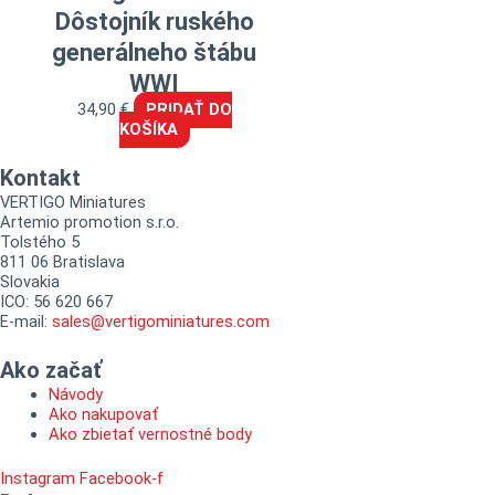
Dôstojník ruského
generálneho štábu
WWI
34,90
€
PRIDAŤ DO
KOŠÍKA
Kontakt
VERTIGO Miniatures
Artemio promotion s.r.o.
Tolstého 5
811 06 Bratislava
Slovakia
ICO: 56 620 667
E-mail:
sales@vertigominiatures.com
Ako začať
Návody
Ako nakupovať
Ako zbietať vernostné body
Instagram
Facebook-f