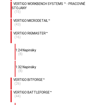
VERTIGO WORKBENCH SYSTEMS ™ - PRACOVNÉ
STOJANY
(15)
VERTIGO MICRODETAIL™
(43)
VERTIGO RIGMASTER™
(16)
1:24 Napináky
(8)
1:32 Napináky
(8)
VERTIGO BITFORGE™
(26)
VERTIGO BATTLEFORGE™
(44)