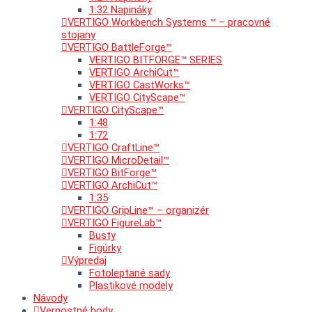
1:32 Napináky
VERTIGO Workbench Systems ™ – pracovné
stojany
VERTIGO BattleForge™
VERTIGO BITFORGE™ SERIES
VERTIGO ArchiCut™
VERTIGO CastWorks™
VERTIGO CityScape™
VERTIGO CityScape™
1:48
1:72
VERTIGO CraftLine™
VERTIGO MicroDetail™
VERTIGO BitForge™
VERTIGO ArchiCut™
1:35
VERTIGO GripLine™ – organizér
VERTIGO FigureLab™
Busty
Figúrky
Výpredaj
Fotoleptané sady
Plastikové modely
Návody
Vernostné body