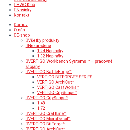
HWC Klub
Novinky
Kontakt
Domov
O nás
E-shop
Všetky produkty
Nezaradené
1:24 Napináky
1:32 Napináky
VERTIGO Workbench Systems ™ – pracovné
stojany
VERTIGO BattleForge™
VERTIGO BITFORGE™ SERIES
VERTIGO ArchiCut™
VERTIGO CastWorks™
VERTIGO CityScape™
VERTIGO CityScape™
1:48
1:72
VERTIGO CraftLine™
VERTIGO MicroDetail™
VERTIGO BitForge™
VERTIGO ArchiCut™