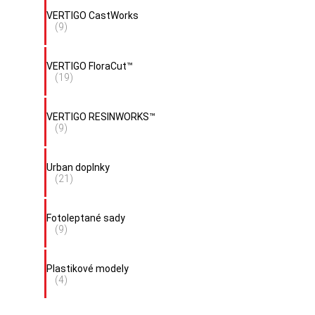
VERTIGO CastWorks
(9)
VERTIGO FloraCut™
(19)
VERTIGO RESINWORKS™
(9)
Urban doplnky
(21)
Fotoleptané sady
(9)
Plastikové modely
(4)