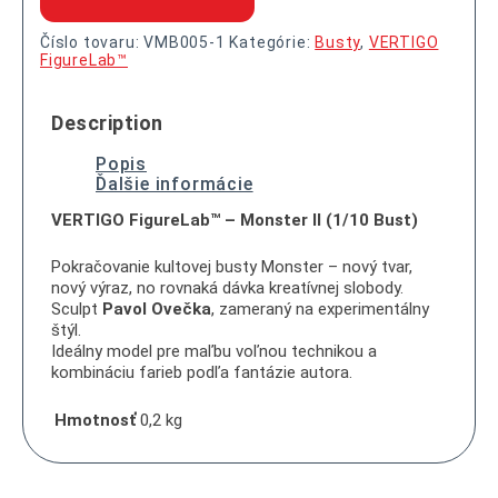
Číslo tovaru:
VMB005-1
Kategórie:
Busty
,
VERTIGO
FigureLab™
Description
Popis
Ďalšie informácie
VERTIGO FigureLab™ – Monster II (1/10 Bust)
Pokračovanie kultovej busty Monster – nový tvar,
nový výraz, no rovnaká dávka kreatívnej slobody.
Sculpt
Pavol Ovečka
, zameraný na experimentálny
štýl.
Ideálny model pre maľbu voľnou technikou a
kombináciu farieb podľa fantázie autora.
Hmotnosť
0,2 kg