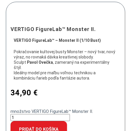
VERTIGO FigureLab™ Monster II.
VERTIGO FigureLab™ – Monster II (1/10 Bust)
Pokračovanie kultovej busty Monster – nový tvar, nový
výraz, no rovnaká dávka kreatívnej slobody.
Sculpt
Pavol Ovečka
, zameraný na experimentálny
štýl.
Ideálny model pre maľbu voľnou technikou a
kombináciu farieb podľa fantázie autora.
34,90
€
množstvo VERTIGO FigureLab™ Monster II.
PRIDAŤ DO KOŠÍKA