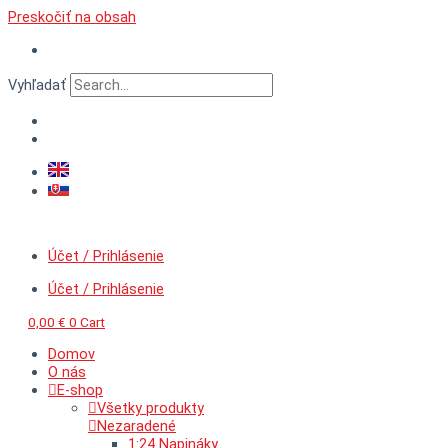
Preskočiť na obsah
Vyhľadať
Účet / Prihlásenie
Účet / Prihlásenie
0,00
€
0
Cart
Domov
O nás
E-shop
Všetky produkty
Nezaradené
1:24 Napináky