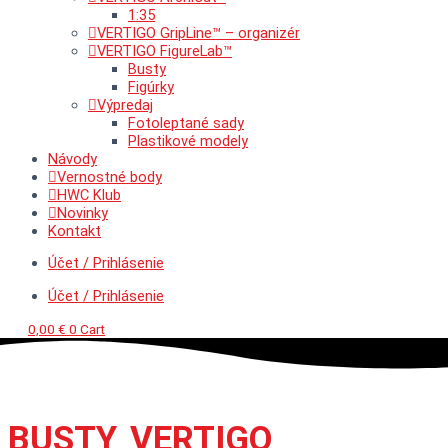
1:35
VERTIGO GripLine™ – organizér
VERTIGO FigureLab™
Busty
Figúrky
Výpredaj
Fotoleptané sady
Plastikové modely
Návody
Vernostné body
HWC Klub
Novinky
Kontakt
Účet / Prihlásenie
Účet / Prihlásenie
0,00
€
0
Cart
BUSTY
,
VERTIGO