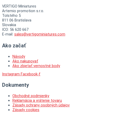
VERTIGO Miniatures
Artemio promotion s.r.o.
Tolstého 5
811 06 Bratislava
Slovakia
ICO: 56 620 667
E-mail:
sales@vertigominiatures.com
Ako začať
Návody
Ako nakupovať
Ako zbietať vernostné body
Instagram
Facebook-f
Dokumenty
Obchodné podmienky
Reklamácia a vrátenie tovaru
Zásady ochrany osobných údajov
Zásady cookies