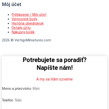
Môj účet
Prihlásenie / Môj účet
Vernostné body
História objednávok
Detaily účtu
Nákupný košík
2026 © VertigoMiniatures.com
Potrebujete sa poradiť?
Napíšte nám!
A my sa Vám ozveme
Meno a priezvisko
Telefón