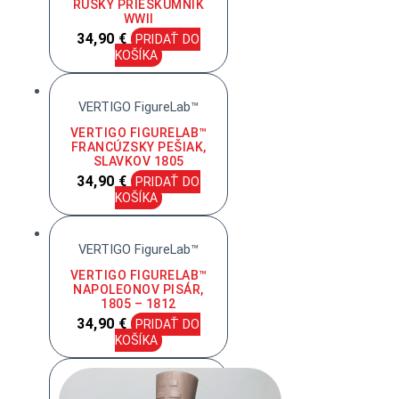
RUSKÝ PRIESKUMNÍK
WWII
34,90
€
PRIDAŤ DO
KOŠÍKA
VERTIGO FigureLab™
VERTIGO FIGURELAB™
FRANCÚZSKY PEŠIAK,
SLAVKOV 1805
34,90
€
PRIDAŤ DO
KOŠÍKA
VERTIGO FigureLab™
VERTIGO FIGURELAB™
NAPOLEONOV PISÁR,
1805 – 1812
34,90
€
PRIDAŤ DO
KOŠÍKA