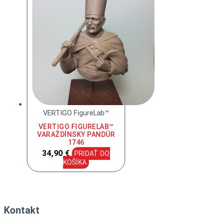
VERTIGO FigureLab™
VERTIGO FIGURELAB™
VARAŽDÍNSKY PANDÚR
1746
34,90
€
PRIDAŤ DO
KOŠÍKA
Kontakt