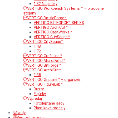
1:32 Napináky
VERTIGO Workbench Systems ™ – pracovné
stojany
VERTIGO BattleForge™
VERTIGO BITFORGE™ SERIES
VERTIGO ArchiCut™
VERTIGO CastWorks™
VERTIGO CityScape™
VERTIGO CityScape™
1:48
1:72
VERTIGO CraftLine™
VERTIGO MicroDetail™
VERTIGO BitForge™
VERTIGO ArchiCut™
1:35
VERTIGO GripLine™ – organizér
VERTIGO FigureLab™
Busty
Figúrky
Výpredaj
Fotoleptané sady
Plastikové modely
Návody
Vernostné body