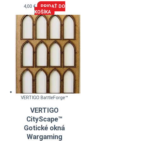
4,00
€
PRIDAŤ DO
KOŠÍKA
VERTIGO BattleForge™
VERTIGO
CityScape™
Gotické okná
Wargaming