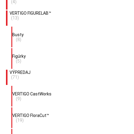
(4)
VERTIGO FIGURELAB™
(13)
Busty
(8)
Figúrky
(5)
VÝPREDAJ
(71)
VERTIGO CastWorks
(9)
VERTIGO FloraCut™
(19)