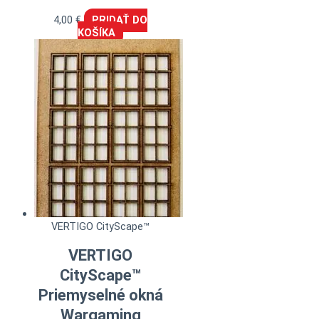
4,00
€
PRIDAŤ DO
KOŠÍKA
VERTIGO CityScape™
VERTIGO
CityScape™
Priemyselné okná
Wargaming