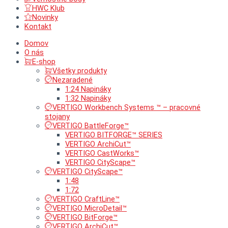
HWC Klub
Novinky
Kontakt
Domov
O nás
E-shop
Všetky produkty
Nezaradené
1:24 Napináky
1:32 Napináky
VERTIGO Workbench Systems ™ – pracovné
stojany
VERTIGO BattleForge™
VERTIGO BITFORGE™ SERIES
VERTIGO ArchiCut™
VERTIGO CastWorks™
VERTIGO CityScape™
VERTIGO CityScape™
1:48
1:72
VERTIGO CraftLine™
VERTIGO MicroDetail™
VERTIGO BitForge™
VERTIGO ArchiCut™