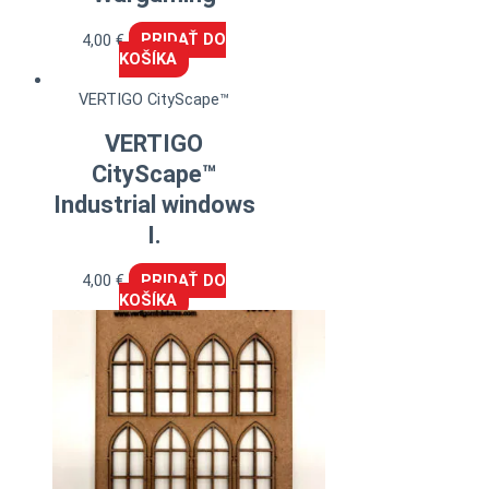
4,00
€
PRIDAŤ DO
KOŠÍKA
VERTIGO CityScape™
VERTIGO
CityScape™
Industrial windows
I.
4,00
€
PRIDAŤ DO
KOŠÍKA