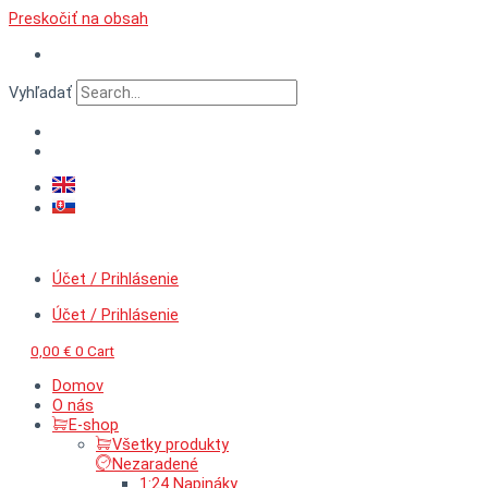
Preskočiť na obsah
Vyhľadať
Účet / Prihlásenie
Účet / Prihlásenie
0,00
€
0
Cart
Domov
O nás
E-shop
Všetky produkty
Nezaradené
1:24 Napináky