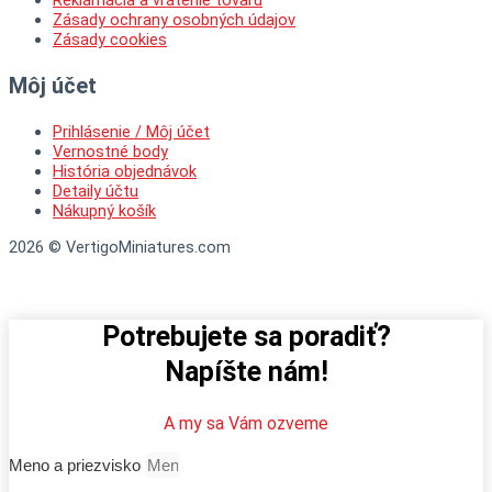
Zásady ochrany osobných údajov
Zásady cookies
Môj účet
Prihlásenie / Môj účet
Vernostné body
História objednávok
Detaily účtu
Nákupný košík
2026 © VertigoMiniatures.com
Potrebujete sa poradiť?
Napíšte nám!
A my sa Vám ozveme
Meno a priezvisko