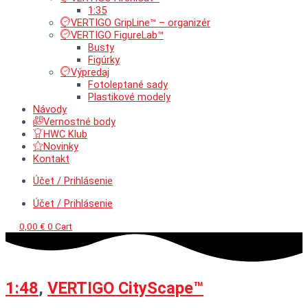
1:35
VERTIGO GripLine™ – organizér
VERTIGO FigureLab™
Busty
Figúrky
Výpredaj
Fotoleptané sady
Plastikové modely
Návody
Vernostné body
HWC Klub
Novinky
Kontakt
Účet / Prihlásenie
Účet / Prihlásenie
0,00
€
0
Cart
1:48
,
VERTIGO CityScape™