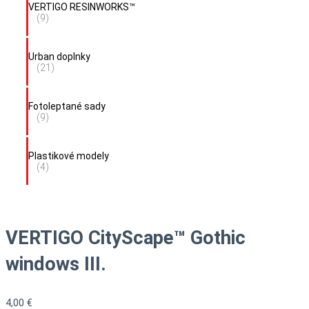
VERTIGO RESINWORKS™
(9)
Urban doplnky
(21)
Fotoleptané sady
(9)
Plastikové modely
(4)
VERTIGO CityScape™ Gothic
windows III.
4,00
€