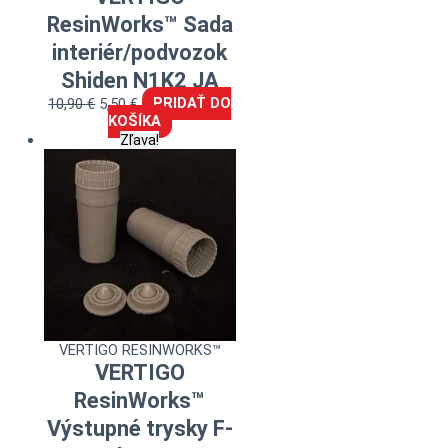
ResinWorks™ Sada
interiér/podvozok
Shiden N1K2 JA
10,90
€
5,50
€
PRIDAŤ DO
KOŠÍKA
Zľava!
VERTIGO RESINWORKS™
VERTIGO
ResinWorks™
Výstupné trysky F-