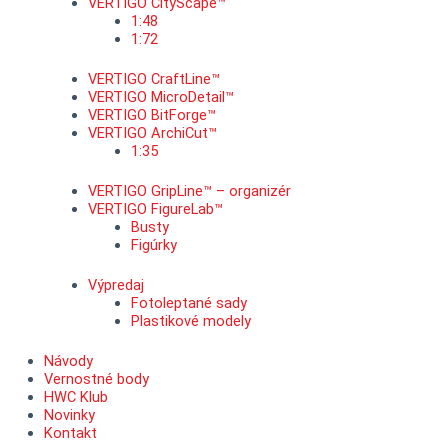
VERTIGO CityScape™
1:48
1:72
VERTIGO CraftLine™
VERTIGO MicroDetail™
VERTIGO BitForge™
VERTIGO ArchiCut™
1:35
VERTIGO GripLine™ – organizér
VERTIGO FigureLab™
Busty
Figúrky
Výpredaj
Fotoleptané sady
Plastikové modely
Návody
Vernostné body
HWC Klub
Novinky
Kontakt