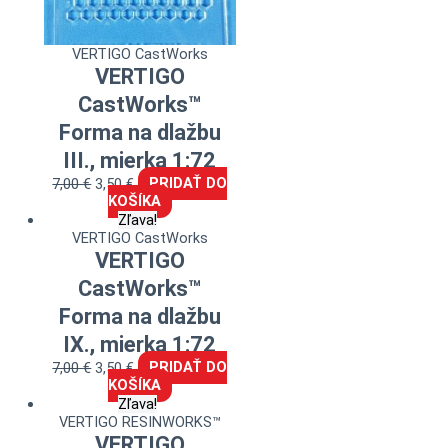
VERTIGO CastWorks
VERTIGO
CastWorks™
Forma na dlažbu
III., mierka 1:72
7,00
€
3,50
€
PRIDAŤ DO
KOŠÍKA
Zľava!
VERTIGO CastWorks
VERTIGO
CastWorks™
Forma na dlažbu
IX., mierka 1:72
7,00
€
3,50
€
PRIDAŤ DO
KOŠÍKA
Zľava!
VERTIGO RESINWORKS™
VERTIGO