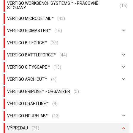
VERTIGO WORKBENCH SYSTEMS ™ - PRACOVNÉ
(15)
STOJANY
VERTIGO MICRODETAIL™
(43)
VERTIGO RIGMASTER™
(16)
VERTIGO BITFORGE™
(26)
VERTIGO BATTLEFORGE™
(44)
VERTIGO CITYSCAPE™
(13)
VERTIGO ARCHICUT™
(4)
VERTIGO GRIPLINE™ - ORGANIZÉR
(5)
VERTIGO CRAFTLINE™
(4)
VERTIGO FIGURELAB™
(13)
VÝPREDAJ
(71)