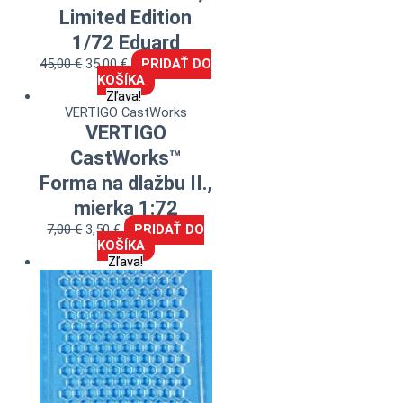
Limited Edition
1/72 Eduard
45,00
€
35,00
€
PRIDAŤ DO
KOŠÍKA
Zľava!
VERTIGO CastWorks
VERTIGO
CastWorks™
Forma na dlažbu II.,
mierka 1:72
7,00
€
3,50
€
PRIDAŤ DO
KOŠÍKA
Zľava!