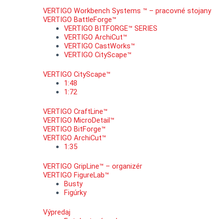
VERTIGO Workbench Systems ™ – pracovné stojany
VERTIGO BattleForge™
VERTIGO BITFORGE™ SERIES
VERTIGO ArchiCut™
VERTIGO CastWorks™
VERTIGO CityScape™
VERTIGO CityScape™
1:48
1:72
VERTIGO CraftLine™
VERTIGO MicroDetail™
VERTIGO BitForge™
VERTIGO ArchiCut™
1:35
VERTIGO GripLine™ – organizér
VERTIGO FigureLab™
Busty
Figúrky
Výpredaj