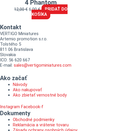
4 Phantom
12,00
€
6,00
€
PRIDAŤ DO
KOŠÍKA
Kontakt
VERTIGO Miniatures
Artemio promotion s.r.o.
Tolstého 5
811 06 Bratislava
Slovakia
ICO: 56 620 667
E-mail:
sales@vertigominiatures.com
Ako začať
Návody
Ako nakupovať
Ako zbietať vernostné body
Instagram
Facebook-f
Dokumenty
Obchodné podmienky
Reklamácia a vrátenie tovaru
Zásady ochrany osobných údajov