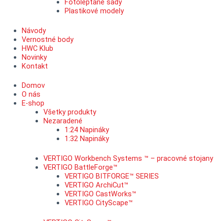
Fotoleptané sady
Plastikové modely
Návody
Vernostné body
HWC Klub
Novinky
Kontakt
Domov
O nás
E-shop
Všetky produkty
Nezaradené
1:24 Napináky
1:32 Napináky
VERTIGO Workbench Systems ™ – pracovné stojany
VERTIGO BattleForge™
VERTIGO BITFORGE™ SERIES
VERTIGO ArchiCut™
VERTIGO CastWorks™
VERTIGO CityScape™