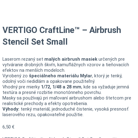
VERTIGO CraftLine™ – Airbrush
Stencil Set Small
Laserom rezaný set
malých airbrush masiek
určených pre
vytváranie drobných škvŕn, kamuflážnych vzorov a tieňovacích
efektov na menších modeloch.
Vyrobený zo
špeciálneho materiálu Mylar
, ktorý je tenký,
odolný voči riedidlám a opakovane použiteľný.
Vhodný pre mierky
1/72, 1/48 a 28 mm
, kde sa vyžaduje jemná
textúra a presné rozbitie monotónneho povrchu.
Masky sa používajú pri maľovaní airbrushom alebo štetcom pre
realistické prechody a efekty opotrebenia.
Výhody:
tenký materiál, jednoduché čistenie, vysoká presnosť
laserového rezu, opakovateľné použitie.
6,50
€