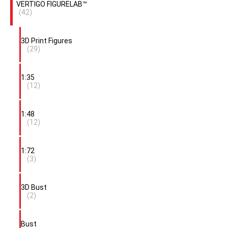
VERTIGO FIGURELAB™
(42)
3D Print Figures
(29)
1:35
(12)
1:48
(12)
1:72
(3)
3D Bust
(2)
Bust