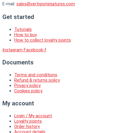
E-mail:
sales@vertigominiatures.com
Get started
Tutorials
How to buy
How to collect loyalty points
Instagram
Facebook-f
Documents
Terms and conditions
Refund & returns policy
Privacy policy
Cookies policy
My account
Login / My account
Loyalty points
Order history
Account details