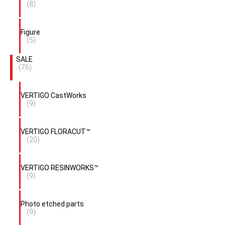
(8)
Figure
(5)
SALE
(76)
VERTIGO CastWorks
(9)
VERTIGO FLORACUT™
(20)
VERTIGO RESINWORKS™
(9)
Photo etched parts
(9)