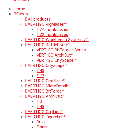
Home
Eshop
All products
VERTIGO RigMaster™
1:24 Turnbuckles
1:32 Turnbuckles
VERTIGO Workbench Systems ™
VERTIGO BattleForge™
VERTIGO BitForge™ Series
VERTIGO ArchiCut™
VERTIGO CityScape™
VERTIGO CityScape™
1:48
1:72
VERTIGO CraftLine™
VERTIGO MicroDetail™
VERTIGO BitForge™
VERTIGO ArchiCut™
1:35
1:48
VERTIGO GripLine™
VERTIGO FigureLab™
Bust
Figure