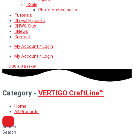
Sale
Photo etched parts
Tutorials
Loyalty points
HWC Club
News
Contact
My Account / Login
My Account / Login
0,00
€
0
Basket
Category -
VERTIGO CraftLine™
Home
All Products
Search
Search