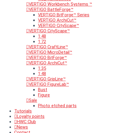
VERTIGO Workbench Systems ™
VERTIGO BattleForge™
VERTIGO BitForge™ Series
VERTIGO ArchiCut™
VERTIGO CityScape™
VERTIGO CityScape™
1:48
1:72
VERTIGO CraftLine™
VERTIGO MicroDetail™
VERTIGO BitForge™
VERTIGO ArchiCut™
1:35
1:48
VERTIGO GripLine™
VERTIGO FigureLab™
Bust
Figure
Sale
Photo etched parts
Tutorials
Loyalty points
HWC Club
News
Contact