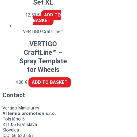
Set XL
12,50
€
ADD TO
BASKET
VERTIGO CraftLine™
VERTIGO
CraftLine™ –
Spray Template
for Wheels
4,00
€
ADD TO BASKET
Contact
Vertigo Miniatures
Artemio promotion s.r.o.
Tolstého 5
811 06 Bratislava
Slovakia
ICO: 56 620 667