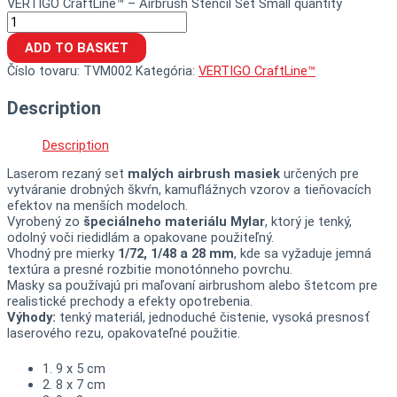
VERTIGO CraftLine™ – Airbrush Stencil Set Small quantity
ADD TO BASKET
Číslo tovaru:
TVM002
Kategória:
VERTIGO CraftLine™
Description
Description
Laserom rezaný set
malých airbrush masiek
určených pre
vytváranie drobných škvŕn, kamuflážnych vzorov a tieňovacích
efektov na menších modeloch.
Vyrobený zo
špeciálneho materiálu Mylar
, ktorý je tenký,
odolný voči riedidlám a opakovane použiteľný.
Vhodný pre mierky
1/72, 1/48 a 28 mm
, kde sa vyžaduje jemná
textúra a presné rozbitie monotónneho povrchu.
Masky sa používajú pri maľovaní airbrushom alebo štetcom pre
realistické prechody a efekty opotrebenia.
Výhody:
tenký materiál, jednoduché čistenie, vysoká presnosť
laserového rezu, opakovateľné použitie.
1. 9 x 5 cm
2. 8 x 7 cm