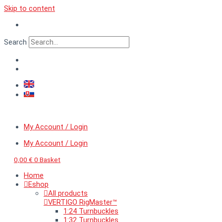
Skip to content
Search
My Account / Login
My Account / Login
0,00
€
0
Basket
Home
Eshop
All products
VERTIGO RigMaster™
1:24 Turnbuckles
1:32 Turnbuckles