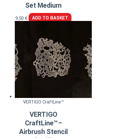
Set Medium
9,50
€
ADD TO BASKET
VERTIGO CraftLine™
VERTIGO
CraftLine™–
Airbrush Stencil