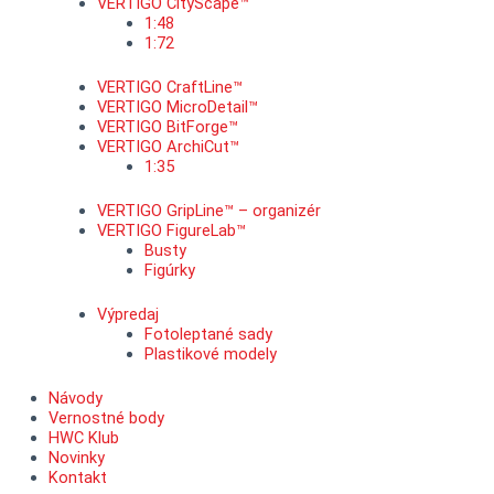
VERTIGO CityScape™
1:48
1:72
VERTIGO CraftLine™
VERTIGO MicroDetail™
VERTIGO BitForge™
VERTIGO ArchiCut™
1:35
VERTIGO GripLine™ – organizér
VERTIGO FigureLab™
Busty
Figúrky
Výpredaj
Fotoleptané sady
Plastikové modely
Návody
Vernostné body
HWC Klub
Novinky
Kontakt