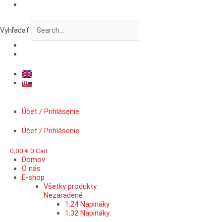
Preskočiť
množstvo
na
VERTIGO
obsah
RigMaster™
Vyhľadať
typ
F,
Albatros
Účet / Prihlásenie
Účet / Prihlásenie
0,00
€
0
Cart
Domov
O nás
E-shop
Všetky produkty
Nezaradené
1:24 Napináky
1:32 Napináky