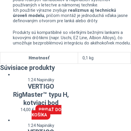
používaných v letectve a námornej technike.
Ich použitie výrazne zvyšuje
realizmus aj technickú
úroveň modelu
, pričom montáž je jednoduchá vďaka jasne
definovaným otvorom pre lanká alebo drôty.
Produkty sú kompatibilné so všetkými bežnými lankami a
kovovými drôtikmi (napr. Uschi, EZ Line, Albion Alloys), čo
umožňuje bezproblémovú integráciu do akéhokoľvek modelu.
Hmotnosť
0,1 kg
Súvisiace produkty
1:24 Napináky
VERTIGO
RigMaster™ typu H,
kotviaci bod
14,00
€
PRIDAŤ DO
KOŠÍKA
1:24 Napináky