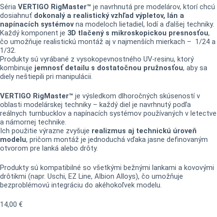
Séria
VERTIGO RigMaster™
je navrhnutá pre modelárov, ktorí chcú
dosiahnuť
dokonalý a realistický vzhľad výpletov, lán a
napínacích systémov
na modeloch lietadiel, lodí a ďalšej techniky.
Každý komponent je
3D tlačený s mikroskopickou presnosťou
,
čo umožňuje realistickú montáž aj v najmenších mierkach – 1/24 a
1/32.
Produkty sú vyrábané z vysokopevnostného UV-resinu, ktorý
kombinuje
jemnosť detailu s dostatočnou pružnosťou
, aby sa
diely neštiepili pri manipulácii.
VERTIGO RigMaster™
je výsledkom dlhoročných skúseností v
oblasti modelárskej techniky – každý diel je navrhnutý podľa
reálnych turnbucklov a napínacích systémov používaných v letectve
a námornej technike.
Ich použitie výrazne zvyšuje
realizmus aj technickú úroveň
modelu
, pričom montáž je jednoduchá vďaka jasne definovaným
otvorom pre lanká alebo drôty.
Produkty sú kompatibilné so všetkými bežnými lankami a kovovými
drôtikmi (napr. Uschi, EZ Line, Albion Alloys), čo umožňuje
bezproblémovú integráciu do akéhokoľvek modelu.
14,00
€