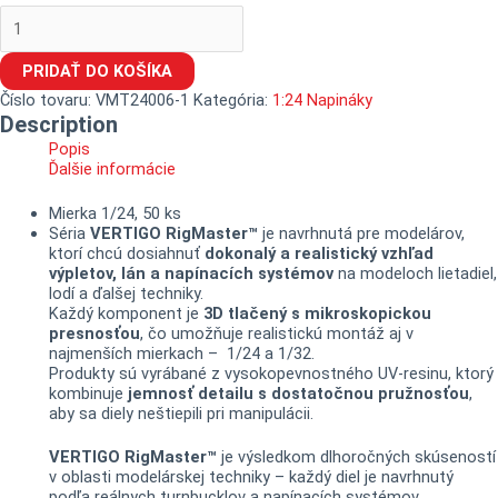
PRIDAŤ DO KOŠÍKA
Číslo tovaru:
VMT24006-1
Kategória:
1:24 Napináky
Description
Popis
Ďalšie informácie
Mierka 1/24, 50 ks
Séria
VERTIGO RigMaster™
je navrhnutá pre modelárov,
ktorí chcú dosiahnuť
dokonalý a realistický vzhľad
výpletov, lán a napínacích systémov
na modeloch lietadiel,
lodí a ďalšej techniky.
Každý komponent je
3D tlačený s mikroskopickou
presnosťou
, čo umožňuje realistickú montáž aj v
najmenších mierkach – 1/24 a 1/32.
Produkty sú vyrábané z vysokopevnostného UV-resinu, ktorý
kombinuje
jemnosť detailu s dostatočnou pružnosťou
,
aby sa diely neštiepili pri manipulácii.
VERTIGO RigMaster™
je výsledkom dlhoročných skúseností
v oblasti modelárskej techniky – každý diel je navrhnutý
podľa reálnych turnbucklov a napínacích systémov