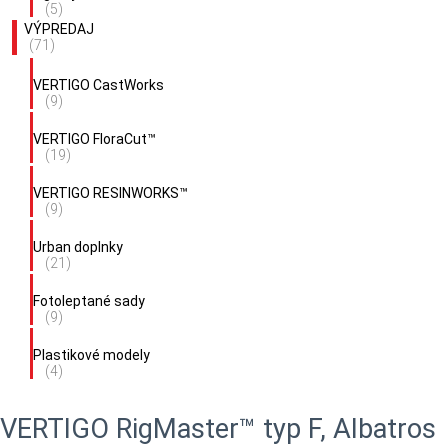
(5)
VÝPREDAJ
(71)
VERTIGO CastWorks
(9)
VERTIGO FloraCut™
(19)
VERTIGO RESINWORKS™
(9)
Urban doplnky
(21)
Fotoleptané sady
(9)
Plastikové modely
(4)
VERTIGO RigMaster™ typ F, Albatros