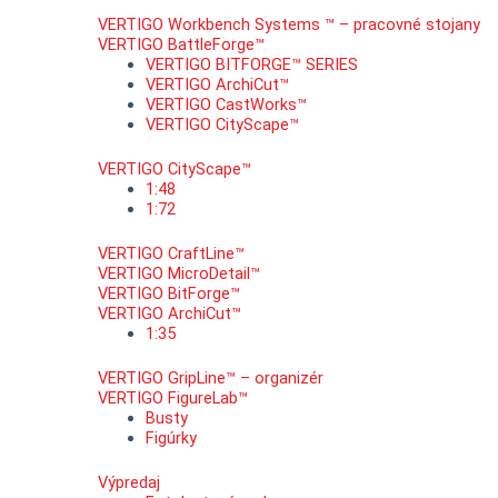
VERTIGO Workbench Systems ™ – pracovné stojany
VERTIGO BattleForge™
VERTIGO BITFORGE™ SERIES
VERTIGO ArchiCut™
VERTIGO CastWorks™
VERTIGO CityScape™
VERTIGO CityScape™
1:48
1:72
VERTIGO CraftLine™
VERTIGO MicroDetail™
VERTIGO BitForge™
VERTIGO ArchiCut™
1:35
VERTIGO GripLine™ – organizér
VERTIGO FigureLab™
Busty
Figúrky
Výpredaj