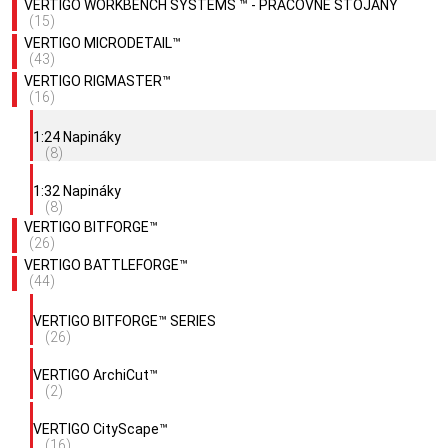
VERTIGO WORKBENCH SYSTEMS ™ - PRACOVNÉ STOJANY
(15)
VERTIGO MICRODETAIL™
(43)
VERTIGO RIGMASTER™
(16)
1:24 Napináky
(8)
1:32 Napináky
(8)
VERTIGO BITFORGE™
(26)
VERTIGO BATTLEFORGE™
(44)
VERTIGO BITFORGE™ SERIES
(26)
VERTIGO ArchiCut™
(2)
VERTIGO CityScape™
(16)