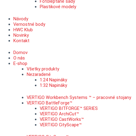
Fotoleptané sady
Plastikové modely
Návody
Vernostné body
HWC Klub
Novinky
Kontakt
Domov
O nás
E-shop
Všetky produkty
Nezaradené
1:24 Napináky
1:32 Napináky
VERTIGO Workbench Systems ™ – pracovné stojany
VERTIGO BattleForge™
VERTIGO BITFORGE™ SERIES
VERTIGO ArchiCut™
VERTIGO CastWorks™
VERTIGO CityScape™