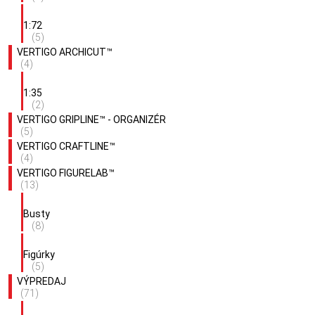
1:72
(5)
VERTIGO ARCHICUT™
(4)
1:35
(2)
VERTIGO GRIPLINE™ - ORGANIZÉR
(5)
VERTIGO CRAFTLINE™
(4)
VERTIGO FIGURELAB™
(13)
Busty
(8)
Figúrky
(5)
VÝPREDAJ
(71)