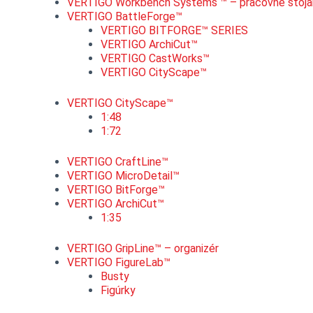
VERTIGO Workbench Systems ™ – pracovné stoja
VERTIGO BattleForge™
VERTIGO BITFORGE™ SERIES
VERTIGO ArchiCut™
VERTIGO CastWorks™
VERTIGO CityScape™
VERTIGO CityScape™
1:48
1:72
VERTIGO CraftLine™
VERTIGO MicroDetail™
VERTIGO BitForge™
VERTIGO ArchiCut™
1:35
VERTIGO GripLine™ – organizér
VERTIGO FigureLab™
Busty
Figúrky