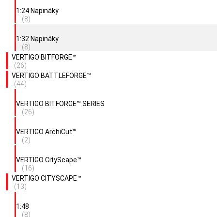
1:24 Napináky
(8)
1:32 Napináky
(8)
VERTIGO BITFORGE™
(26)
VERTIGO BATTLEFORGE™
(44)
VERTIGO BITFORGE™ SERIES
(26)
VERTIGO ArchiCut™
(2)
VERTIGO CityScape™
(16)
VERTIGO CITYSCAPE™
(13)
1:48
(8)