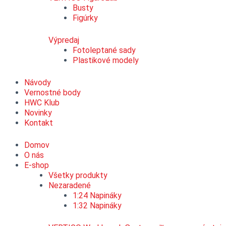
Busty
Figúrky
Výpredaj
Fotoleptané sady
Plastikové modely
Návody
Vernostné body
HWC Klub
Novinky
Kontakt
Domov
O nás
E-shop
Všetky produkty
Nezaradené
1:24 Napináky
1:32 Napináky