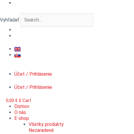
Preskočiť
množstvo
na
VERTIGO
obsah
RigMaster™
Vyhľadať
typu
H,
kotviaci
bod
Účet / Prihlásenie
Účet / Prihlásenie
0,00
€
0
Cart
Domov
O nás
E-shop
Všetky produkty
Nezaradené