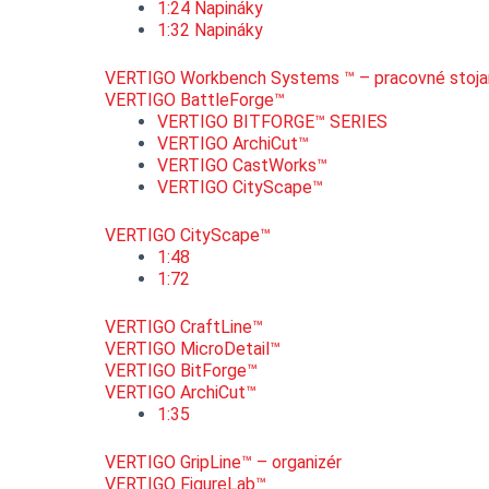
1:24 Napináky
1:32 Napináky
VERTIGO Workbench Systems ™ – pracovné stoja
VERTIGO BattleForge™
VERTIGO BITFORGE™ SERIES
VERTIGO ArchiCut™
VERTIGO CastWorks™
VERTIGO CityScape™
VERTIGO CityScape™
1:48
1:72
VERTIGO CraftLine™
VERTIGO MicroDetail™
VERTIGO BitForge™
VERTIGO ArchiCut™
1:35
VERTIGO GripLine™ – organizér
VERTIGO FigureLab™