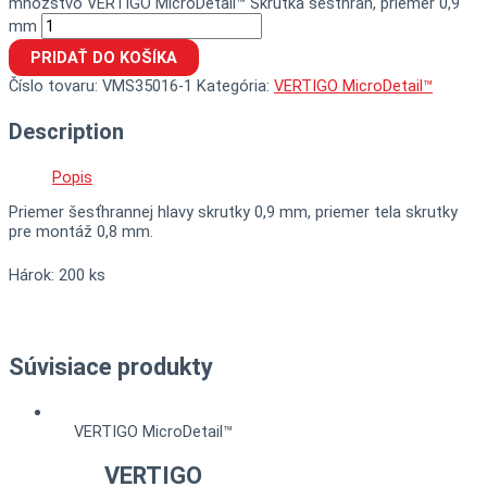
množstvo VERTIGO MicroDetail™ Skrutka šesťhran, priemer 0,9
mm
PRIDAŤ DO KOŠÍKA
Číslo tovaru:
VMS35016-1
Kategória:
VERTIGO MicroDetail™
Description
Popis
Priemer šesťhrannej hlavy skrutky 0,9 mm, priemer tela skrutky
pre montáž 0,8 mm.
Hárok: 200 ks
Súvisiace produkty
VERTIGO MicroDetail™
VERTIGO