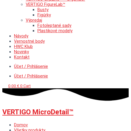
VERTIGO FigureLab™
Busty
Figúrky
Výpredaj
Fotoleptané sady
Plastikové modely
Návody
Vernostné body
HWC Klub
Novinky
Kontakt
Účet / Prihlásenie
Účet / Prihlásenie
0,00
€
0
Cart
VERTIGO MicroDetail™
Domov
Všetky produkty