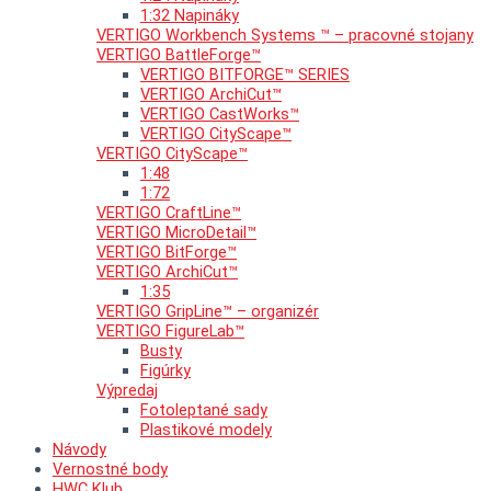
1:32 Napináky
VERTIGO Workbench Systems ™ – pracovné stojany
VERTIGO BattleForge™
VERTIGO BITFORGE™ SERIES
VERTIGO ArchiCut™
VERTIGO CastWorks™
VERTIGO CityScape™
VERTIGO CityScape™
1:48
1:72
VERTIGO CraftLine™
VERTIGO MicroDetail™
VERTIGO BitForge™
VERTIGO ArchiCut™
1:35
VERTIGO GripLine™ – organizér
VERTIGO FigureLab™
Busty
Figúrky
Výpredaj
Fotoleptané sady
Plastikové modely
Návody
Vernostné body
HWC Klub