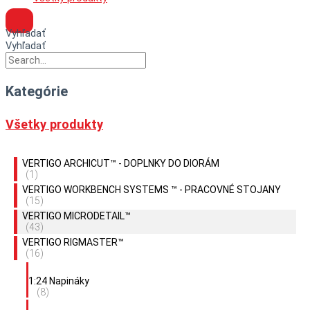
Vyhľadať
Vyhľadať
Kategórie
Všetky produkty
VERTIGO ARCHICUT™ - DOPLNKY DO DIORÁM
(1)
VERTIGO WORKBENCH SYSTEMS ™ - PRACOVNÉ STOJANY
(15)
VERTIGO MICRODETAIL™
(43)
VERTIGO RIGMASTER™
(16)
1:24 Napináky
(8)