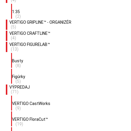
(4)
1:35
(2)
VERTIGO GRIPLINE™ - ORGANIZÉR
(5)
VERTIGO CRAFTLINE™
(4)
VERTIGO FIGURELAB™
(13)
Busty
(8)
Figúrky
(5)
VÝPREDAJ
(71)
VERTIGO CastWorks
(9)
VERTIGO FloraCut™
(19)