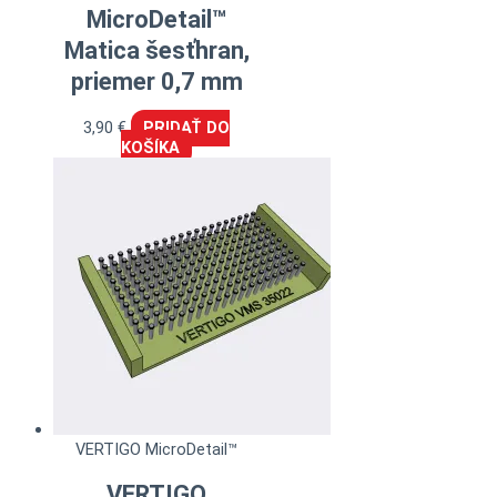
MicroDetail™
Matica šesťhran,
priemer 0,7 mm
3,90
€
PRIDAŤ DO
KOŠÍKA
VERTIGO MicroDetail™
VERTIGO