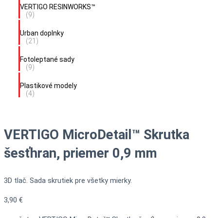
VERTIGO RESINWORKS™
(9)
Urban doplnky
(21)
Fotoleptané sady
(9)
Plastikové modely
(4)
VERTIGO MicroDetail™ Skrutka
šesťhran, priemer 0,9 mm
3D tlač. Sada skrutiek pre všetky mierky.
3,90
€