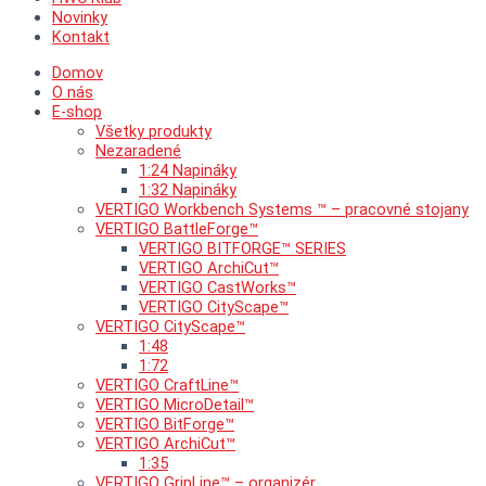
Novinky
Kontakt
Domov
O nás
E-shop
Všetky produkty
Nezaradené
1:24 Napináky
1:32 Napináky
VERTIGO Workbench Systems ™ – pracovné stojany
VERTIGO BattleForge™
VERTIGO BITFORGE™ SERIES
VERTIGO ArchiCut™
VERTIGO CastWorks™
VERTIGO CityScape™
VERTIGO CityScape™
1:48
1:72
VERTIGO CraftLine™
VERTIGO MicroDetail™
VERTIGO BitForge™
VERTIGO ArchiCut™
1:35
VERTIGO GripLine™ – organizér