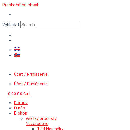
Preskočiť na obsah
Vyhľadať
Účet / Prihlásenie
Účet / Prihlásenie
0,00
€
0
Cart
Domov
O nás
E-shop
Všetky produkty
Nezaradené
1:24 Napináky