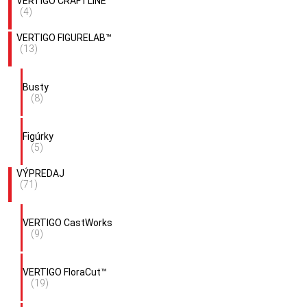
VERTIGO CRAFTLINE™
(4)
VERTIGO FIGURELAB™
(13)
Busty
(8)
Figúrky
(5)
VÝPREDAJ
(71)
VERTIGO CastWorks
(9)
VERTIGO FloraCut™
(19)