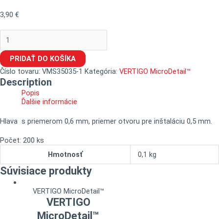
3,90
€
PRIDAŤ DO KOŠÍKA
Číslo tovaru:
VMS35035-1
Kategória:
VERTIGO MicroDetail™
Description
Popis
Ďalšie informácie
Hlava s priemerom 0,6 mm, priemer otvoru pre inštaláciu 0,5 mm.
Počet: 200 ks
Hmotnosť
0,1 kg
Súvisiace produkty
VERTIGO MicroDetail™
VERTIGO
MicroDetail™