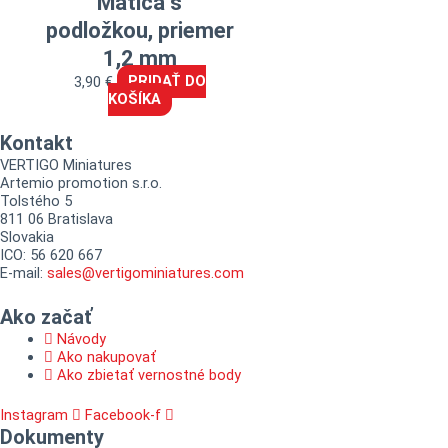
Matica s
podložkou, priemer
1,2 mm
3,90
€
PRIDAŤ DO
KOŠÍKA
Kontakt
VERTIGO Miniatures
Artemio promotion s.r.o.
Tolstého 5
811 06 Bratislava
Slovakia
ICO: 56 620 667
E-mail:
sales@vertigominiatures.com
Ako začať
Návody
Ako nakupovať
Ako zbietať vernostné body
Instagram
Facebook-f
Dokumenty