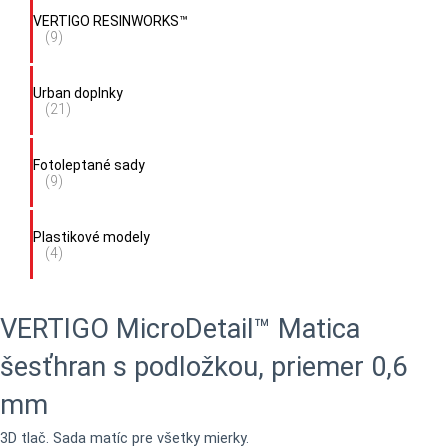
VERTIGO RESINWORKS™
(9)
Urban doplnky
(21)
Fotoleptané sady
(9)
Plastikové modely
(4)
VERTIGO MicroDetail™ Matica
šesťhran s podložkou, priemer 0,6
mm
3D tlač. Sada matíc pre všetky mierky.