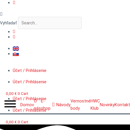
Preskočiť
množstvo
na
VERTIGO
obsah
MicroDetail™
Matica
Vyhľadať
šesťhran
s
podložkou,
priemer
0,6
mm
Účet / Prihlásenie
Účet / Prihlásenie
0,00
€
0
Cart
Účet / Prihlásenie
O
E-
Vernostné
HWC
Domov
Návody
Novinky
Kontakt
nás
shop
body
Klub
Účet / Prihlásenie
0,00
€
0
Cart