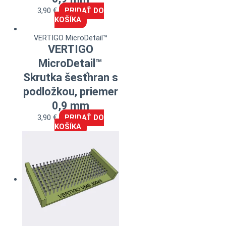
3,90
€
PRIDAŤ DO
KOŠÍKA
VERTIGO MicroDetail™
VERTIGO
MicroDetail™
Skrutka šesťhran s
podložkou, priemer
0,9 mm
3,90
€
PRIDAŤ DO
KOŠÍKA