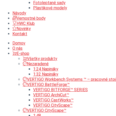
Fotoleptané sady
Plastikové modely
Návody
Vernostné body
HWC Klub
Novinky
Kontakt
Domov
O nás
E-shop
Všetky produkty
Nezaradené
1:24 Napináky
1:32 Napináky
VERTIGO Workbench Systems ™ – pracovné stoj
VERTIGO BattleForge™
VERTIGO BITFORGE™ SERIES
VERTIGO ArchiCut™
VERTIGO CastWorks™
VERTIGO CityScape™
VERTIGO CityScape™
1:48