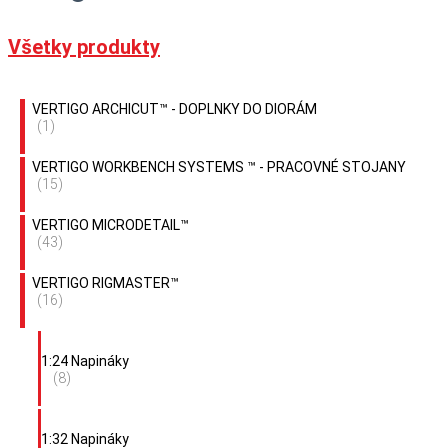
Všetky produkty
VERTIGO ARCHICUT™ - DOPLNKY DO DIORÁM
(1)
VERTIGO WORKBENCH SYSTEMS ™ - PRACOVNÉ STOJANY
(15)
VERTIGO MICRODETAIL™
(43)
VERTIGO RIGMASTER™
(16)
1:24 Napináky
(8)
1:32 Napináky