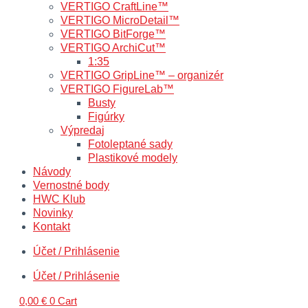
VERTIGO CraftLine™
VERTIGO MicroDetail™
VERTIGO BitForge™
VERTIGO ArchiCut™
1:35
VERTIGO GripLine™ – organizér
VERTIGO FigureLab™
Busty
Figúrky
Výpredaj
Fotoleptané sady
Plastikové modely
Návody
Vernostné body
HWC Klub
Novinky
Kontakt
Účet / Prihlásenie
Účet / Prihlásenie
0,00
€
0
Cart