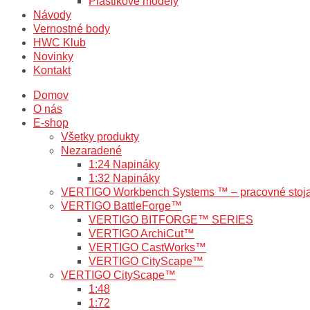
Plastikové modely
Návody
Vernostné body
HWC Klub
Novinky
Kontakt
Domov
O nás
E-shop
Všetky produkty
Nezaradené
1:24 Napináky
1:32 Napináky
VERTIGO Workbench Systems ™ – pracovné stoj
VERTIGO BattleForge™
VERTIGO BITFORGE™ SERIES
VERTIGO ArchiCut™
VERTIGO CastWorks™
VERTIGO CityScape™
VERTIGO CityScape™
1:48
1:72