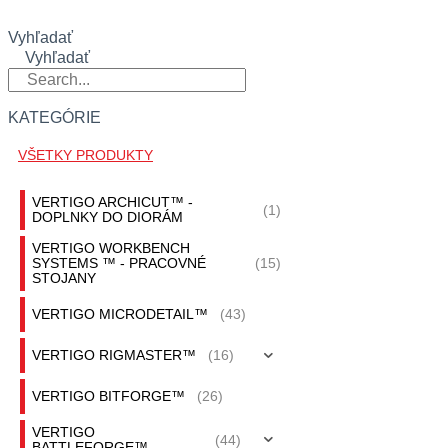
Vyhľadať
Vyhľadať
KATEGÓRIE
VŠETKY PRODUKTY
VERTIGO ARCHICUT™ -
(1)
DOPLNKY DO DIORÁM
VERTIGO WORKBENCH
SYSTEMS ™ - PRACOVNÉ
(15)
STOJANY
VERTIGO MICRODETAIL™
(43)
VERTIGO RIGMASTER™
(16)
VERTIGO BITFORGE™
(26)
VERTIGO
(44)
BATTLEFORGE™