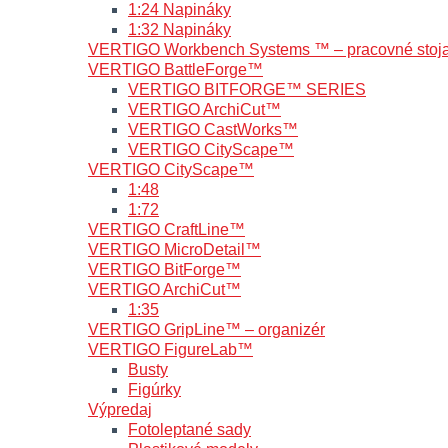
1:24 Napináky
1:32 Napináky
VERTIGO Workbench Systems ™ – pracovné stoj
VERTIGO BattleForge™
VERTIGO BITFORGE™ SERIES
VERTIGO ArchiCut™
VERTIGO CastWorks™
VERTIGO CityScape™
VERTIGO CityScape™
1:48
1:72
VERTIGO CraftLine™
VERTIGO MicroDetail™
VERTIGO BitForge™
VERTIGO ArchiCut™
1:35
VERTIGO GripLine™ – organizér
VERTIGO FigureLab™
Busty
Figúrky
Výpredaj
Fotoleptané sady