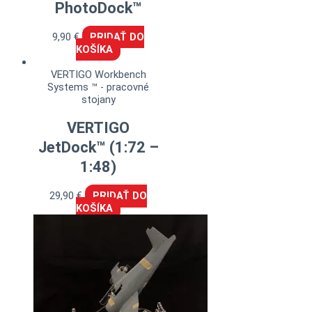
PhotoDock™
9,90
€
PRIDAŤ DO
KOŠÍKA
VERTIGO Workbench
Systems ™ - pracovné
stojany
VERTIGO
JetDock™ (1:72 –
1:48)
29,90
€
PRIDAŤ DO
KOŠÍKA