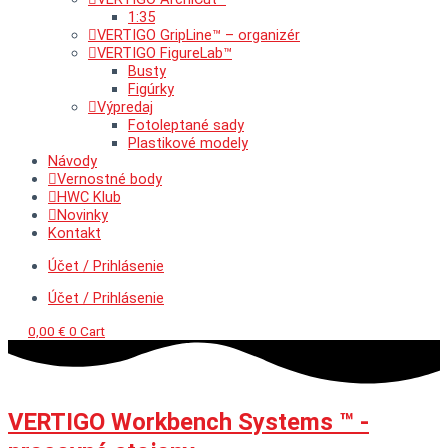
1:35
VERTIGO GripLine™ – organizér
VERTIGO FigureLab™
Busty
Figúrky
Výpredaj
Fotoleptané sady
Plastikové modely
Návody
Vernostné body
HWC Klub
Novinky
Kontakt
Účet / Prihlásenie
Účet / Prihlásenie
0,00
€
0
Cart
VERTIGO Workbench Systems ™ -