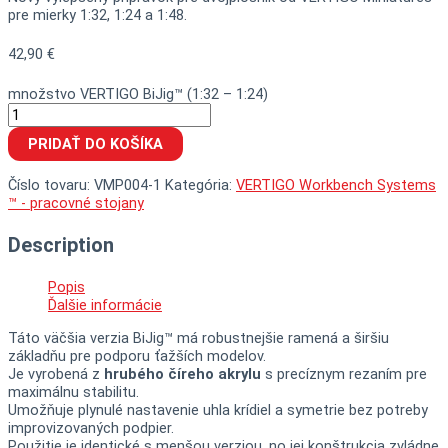
pre mierky 1:32, 1:24 a 1:48.
42,90
€
množstvo VERTIGO BiJig™ (1:32 – 1:24)
PRIDAŤ DO KOŠÍKA
Číslo tovaru:
VMP004-1
Kategória:
VERTIGO Workbench Systems
™ - pracovné stojany
Description
Popis
Ďalšie informácie
Táto väčšia verzia BiJig™ má robustnejšie ramená a širšiu
základňu pre podporu ťažších modelov.
Je vyrobená z
hrubého číreho akrylu
s precíznym rezaním pre
maximálnu stabilitu.
Umožňuje plynulé nastavenie uhla krídiel a symetrie bez potreby
improvizovaných podpier.
Použitie je identické s menšou verziou, no jej konštrukcia zvládne