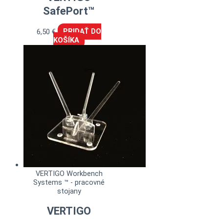
SafePort™
6,50
€
PRIDAŤ DO
KOŠÍKA
VERTIGO Workbench
Systems ™ - pracovné
stojany
VERTIGO