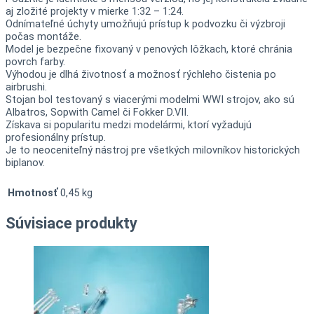
aj zložité projekty v mierke 1:32 – 1:24.
Odnímateľné úchyty umožňujú prístup k podvozku či výzbroji
počas montáže.
Model je bezpečne fixovaný v penových lôžkach, ktoré chránia
povrch farby.
Výhodou je dlhá životnosť a možnosť rýchleho čistenia po
airbrushi.
Stojan bol testovaný s viacerými modelmi WWI strojov, ako sú
Albatros, Sopwith Camel či Fokker D.VII.
Získava si popularitu medzi modelármi, ktorí vyžadujú
profesionálny prístup.
Je to neoceniteľný nástroj pre všetkých milovníkov historických
biplanov.
Hmotnosť
0,45 kg
Súvisiace produkty