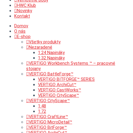
Vernostné body
HWC Klub
Novinky
Kontakt
Domov
O nás
E-shop
Všetky produkty
Nezaradené
1:24 Napináky
1:32 Napináky
VERTIGO Workbench Systems ™ – pracovné
stojany
VERTIGO BattleForge™
VERTIGO BITFORGE™ SERIES
VERTIGO ArchiCut™
VERTIGO CastWorks™
VERTIGO CityScape™
VERTIGO CityScape™
1:48
1:72
VERTIGO CraftLine™
VERTIGO MicroDetail™
VERTIGO BitForge™
VERTIGO ArchiCut™