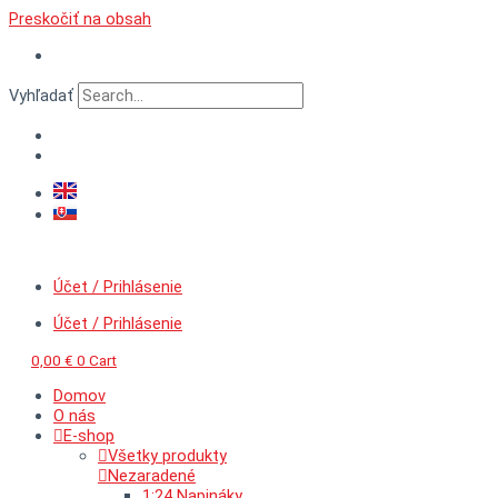
Preskočiť na obsah
Vyhľadať
Účet / Prihlásenie
Účet / Prihlásenie
0,00
€
0
Cart
Domov
O nás
E-shop
Všetky produkty
Nezaradené
1:24 Napináky