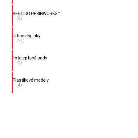
VERTIGO RESINWORKS™
(9)
Urban doplnky
(21)
Fotoleptané sady
(9)
Plastikové modely
(4)