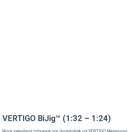
VERTIGO BiJig™ (1:32 – 1:24)
Nový vylepšený prípravok pre dvojplošník od VERTIGO Miniatures