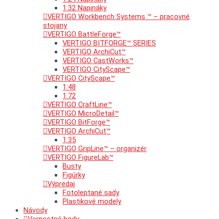
1:32 Napináky
VERTIGO Workbench Systems ™ – pracovné
stojany
VERTIGO BattleForge™
VERTIGO BITFORGE™ SERIES
VERTIGO ArchiCut™
VERTIGO CastWorks™
VERTIGO CityScape™
VERTIGO CityScape™
1:48
1:72
VERTIGO CraftLine™
VERTIGO MicroDetail™
VERTIGO BitForge™
VERTIGO ArchiCut™
1:35
VERTIGO GripLine™ – organizér
VERTIGO FigureLab™
Busty
Figúrky
Výpredaj
Fotoleptané sady
Plastikové modely
Návody