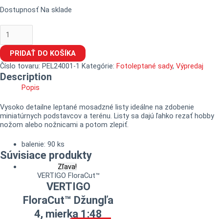
Dostupnosť
Na sklade
PRIDAŤ DO KOŠÍKA
Číslo tovaru:
PEL24001-1
Kategórie:
Fotoleptané sady
,
Výpredaj
Description
Popis
Vysoko detailne leptané mosadzné listy ideálne na zdobenie
miniatúrnych podstavcov a terénu. Listy sa dajú ľahko rezať hobby
nožom alebo nožnicami a potom zlepiť.
balenie: 90 ks
Súvisiace produkty
Zľava!
VERTIGO FloraCut™
VERTIGO
FloraCut™ Džungľa
4, mierka 1:48