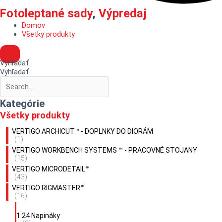
Fotoleptané sady
,
Výpredaj
Domov
Všetky produkty
Vyhľadať
Vyhľadať
Kategórie
Všetky produkty
VERTIGO ARCHICUT™ - DOPLNKY DO DIORÁM
(1)
VERTIGO WORKBENCH SYSTEMS ™ - PRACOVNÉ STOJANY
(15)
VERTIGO MICRODETAIL™
(43)
VERTIGO RIGMASTER™
(16)
1:24 Napináky