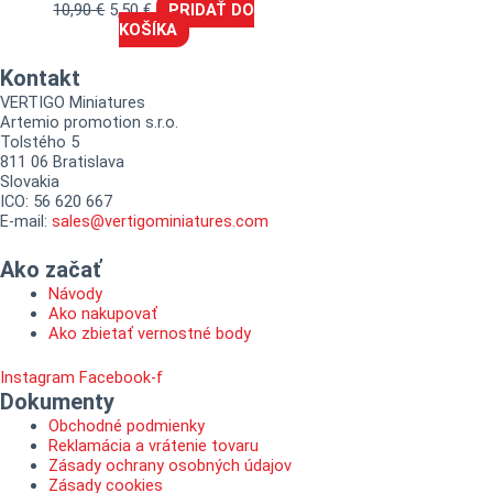
10,90
€
5,50
€
PRIDAŤ DO
KOŠÍKA
Kontakt
VERTIGO Miniatures
Artemio promotion s.r.o.
Tolstého 5
811 06 Bratislava
Slovakia
ICO: 56 620 667
E-mail:
sales@vertigominiatures.com
Ako začať
Návody
Ako nakupovať
Ako zbietať vernostné body
Instagram
Facebook-f
Dokumenty
Obchodné podmienky
Reklamácia a vrátenie tovaru
Zásady ochrany osobných údajov
Zásady cookies