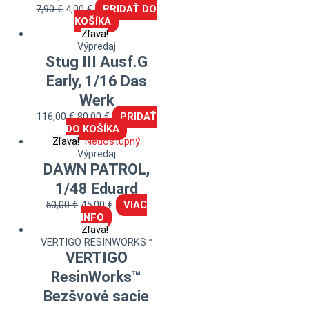
7,90
€
4,00
€
PRIDAŤ DO
KOŠÍKA
Zľava!
Výpredaj
Stug III Ausf.G
Early, 1/16 Das
Werk
116,00
€
80,00
€
PRIDAŤ
DO KOŠÍKA
Zľava!
Nedostupný
Výpredaj
DAWN PATROL,
1/48 Eduard
50,00
€
45,00
€
VIAC
INFO
Zľava!
VERTIGO RESINWORKS™
VERTIGO
ResinWorks™
Bezšvové sacie