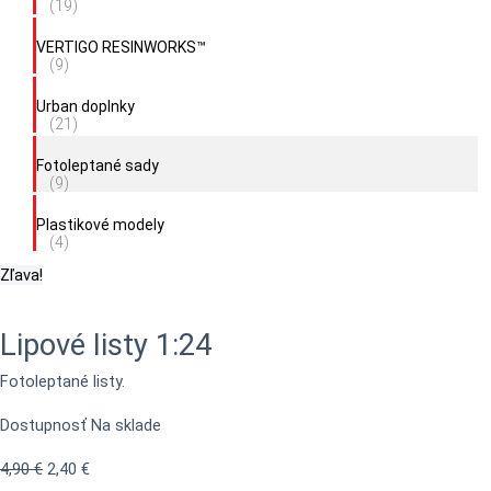
(19)
VERTIGO RESINWORKS™
(9)
Urban doplnky
(21)
Fotoleptané sady
(9)
Plastikové modely
(4)
Zľava!
Lipové listy 1:24
Fotoleptané listy.
Dostupnosť
Na sklade
4,90
€
2,40
€