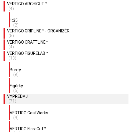
VERTIGO ARCHICUT™
(4)
1:35
(2)
VERTIGO GRIPLINE™ - ORGANIZÉR
(5)
VERTIGO CRAFTLINE™
(4)
VERTIGO FIGURELAB™
(13)
Busty
(8)
Figúrky
(5)
VÝPREDAJ
(71)
VERTIGO CastWorks
(9)
VERTIGO FloraCut™