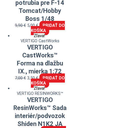
potrubia pre F-14
Tomcat/Hobby
Boss 1/48
9,90
€
5,00
€
PRIDAŤ DO
KOŠÍKA
Zľava!
VERTIGO CastWorks
VERTIGO
CastWorks™
Forma na dlažbu
IX., mierka 1:72
7,00
€
3,50
€
PRIDAŤ DO
KOŠÍKA
Zľava!
VERTIGO RESINWORKS™
VERTIGO
ResinWorks™ Sada
interiér/podvozok
Shiden N1K2 JA