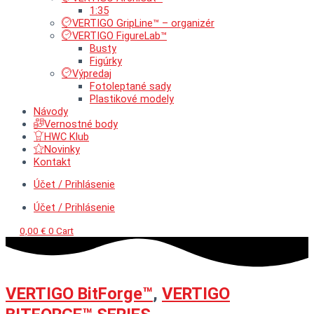
1:35
VERTIGO GripLine™ – organizér
VERTIGO FigureLab™
Busty
Figúrky
Výpredaj
Fotoleptané sady
Plastikové modely
Návody
Vernostné body
HWC Klub
Novinky
Kontakt
Účet / Prihlásenie
Účet / Prihlásenie
0,00
€
0
Cart
VERTIGO BitForge™
,
VERTIGO