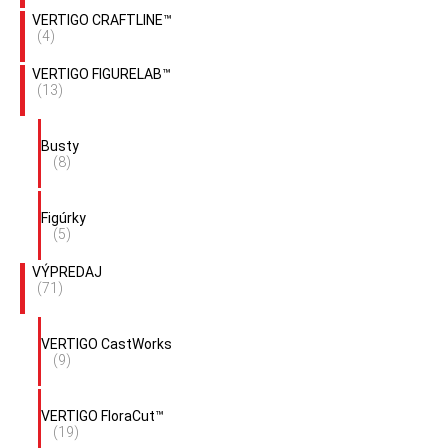
VERTIGO CRAFTLINE™
(4)
VERTIGO FIGURELAB™
(13)
Busty
(8)
Figúrky
(5)
VÝPREDAJ
(71)
VERTIGO CastWorks
(9)
VERTIGO FloraCut™
(19)