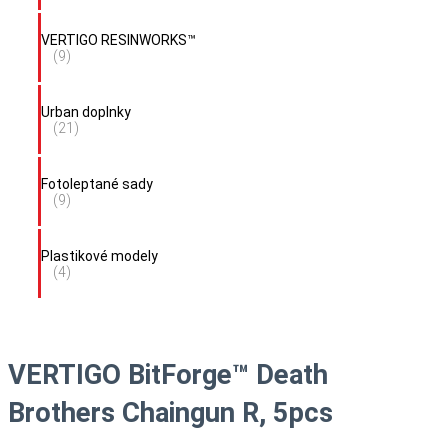
VERTIGO RESINWORKS™
(9)
Urban doplnky
(21)
Fotoleptané sady
(9)
Plastikové modely
(4)
VERTIGO BitForge™ Death
Brothers Chaingun R, 5pcs