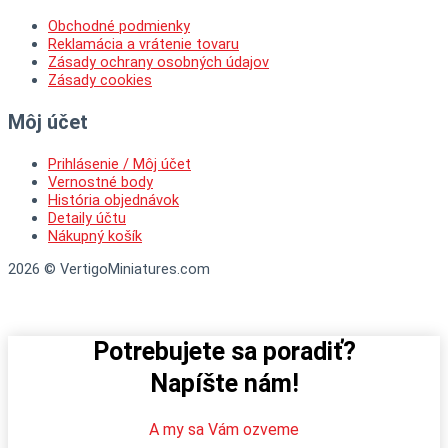
Obchodné podmienky
Reklamácia a vrátenie tovaru
Zásady ochrany osobných údajov
Zásady cookies
Môj účet
Prihlásenie / Môj účet
Vernostné body
História objednávok
Detaily účtu
Nákupný košík
2026 © VertigoMiniatures.com
Potrebujete sa poradiť?
Napíšte nám!
A my sa Vám ozveme