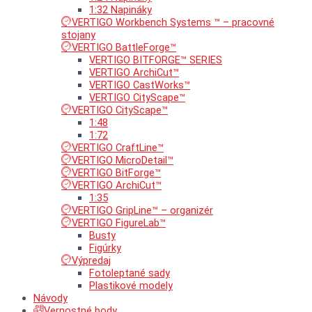
1:32 Napináky
VERTIGO Workbench Systems ™ – pracovné
stojany
VERTIGO BattleForge™
VERTIGO BITFORGE™ SERIES
VERTIGO ArchiCut™
VERTIGO CastWorks™
VERTIGO CityScape™
VERTIGO CityScape™
1:48
1:72
VERTIGO CraftLine™
VERTIGO MicroDetail™
VERTIGO BitForge™
VERTIGO ArchiCut™
1:35
VERTIGO GripLine™ – organizér
VERTIGO FigureLab™
Busty
Figúrky
Výpredaj
Fotoleptané sady
Plastikové modely
Návody
Vernostné body