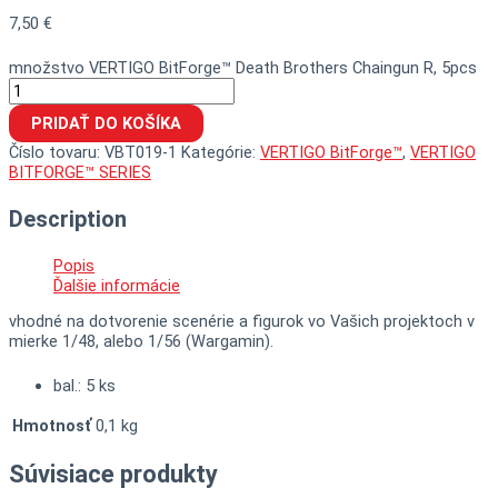
7,50
€
množstvo VERTIGO BitForge™ Death Brothers Chaingun R, 5pcs
PRIDAŤ DO KOŠÍKA
Číslo tovaru:
VBT019-1
Kategórie:
VERTIGO BitForge™
,
VERTIGO
BITFORGE™ SERIES
Description
Popis
Ďalšie informácie
vhodné na dotvorenie scenérie a figurok vo Vašich projektoch v
mierke 1/48, alebo 1/56 (Wargamin).
bal.: 5 ks
Hmotnosť
0,1 kg
Súvisiace produkty