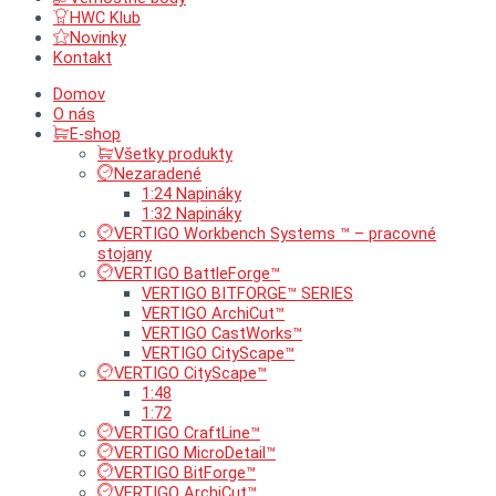
HWC Klub
Novinky
Kontakt
Domov
O nás
E-shop
Všetky produkty
Nezaradené
1:24 Napináky
1:32 Napináky
VERTIGO Workbench Systems ™ – pracovné
stojany
VERTIGO BattleForge™
VERTIGO BITFORGE™ SERIES
VERTIGO ArchiCut™
VERTIGO CastWorks™
VERTIGO CityScape™
VERTIGO CityScape™
1:48
1:72
VERTIGO CraftLine™
VERTIGO MicroDetail™
VERTIGO BitForge™
VERTIGO ArchiCut™