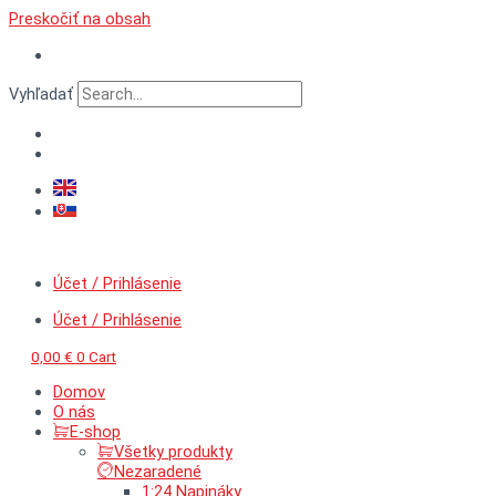
Preskočiť na obsah
Vyhľadať
Účet / Prihlásenie
Účet / Prihlásenie
0,00
€
0
Cart
Domov
O nás
E-shop
Všetky produkty
Nezaradené
1:24 Napináky