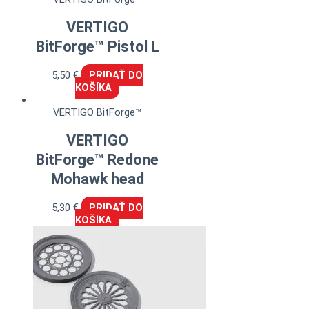
VERTIGO
BitForge™ Pistol L
5,50
€
PRIDAŤ DO
KOŠÍKA
VERTIGO BitForge™
VERTIGO
BitForge™ Redone
Mohawk head
5,30
€
PRIDAŤ DO
KOŠÍKA