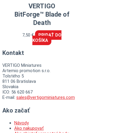
VERTIGO
BitForge™ Blade of
Death
7,50
€
PRIDAŤ DO
KOŠÍKA
Kontakt
VERTIGO Miniatures
Artemio promotion s.r.o.
Tolstého 5
811 06 Bratislava
Slovakia
ICO: 56 620 667
E-mail:
sales@vertigominiatures.com
Ako začať
Návody
Ako nakupovať