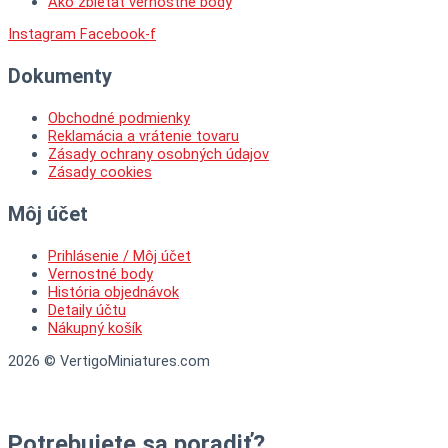
Ako zbietať vernostné body
Instagram
Facebook-f
Dokumenty
Obchodné podmienky
Reklamácia a vrátenie tovaru
Zásady ochrany osobných údajov
Zásady cookies
Môj účet
Prihlásenie / Môj účet
Vernostné body
História objednávok
Detaily účtu
Nákupný košík
2026 © VertigoMiniatures.com
Potrebujete sa poradiť?