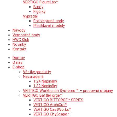
VERTIGO FigureLab™
Busty
Figúrky
Výpredaj
Fotoleptané sady
Plastikové modely
Návody
Vernostné body
HWC Klub
Novinky
Kontakt
Domov
O nás
E-shop
Všetky produkty
Nezaradené
1:24 Napináky
1:32 Napináky
VERTIGO Workbench Systems ™ – pracovné stojany
VERTIGO BattleForge™
VERTIGO BITFORGE™ SERIES
VERTIGO ArchiCut™
VERTIGO CastWorks™
VERTIGO CityScape™