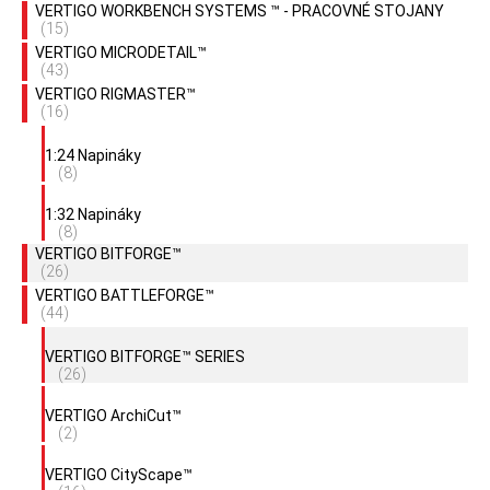
VERTIGO WORKBENCH SYSTEMS ™ - PRACOVNÉ STOJANY
(15)
VERTIGO MICRODETAIL™
(43)
VERTIGO RIGMASTER™
(16)
1:24 Napináky
(8)
1:32 Napináky
(8)
VERTIGO BITFORGE™
(26)
VERTIGO BATTLEFORGE™
(44)
VERTIGO BITFORGE™ SERIES
(26)
VERTIGO ArchiCut™
(2)
VERTIGO CityScape™