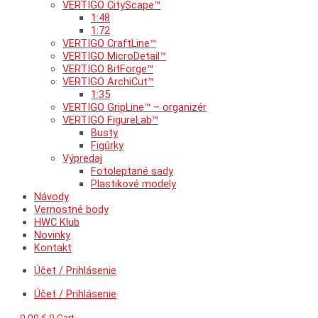
VERTIGO CityScape™
1:48
1:72
VERTIGO CraftLine™
VERTIGO MicroDetail™
VERTIGO BitForge™
VERTIGO ArchiCut™
1:35
VERTIGO GripLine™ – organizér
VERTIGO FigureLab™
Busty
Figúrky
Výpredaj
Fotoleptané sady
Plastikové modely
Návody
Vernostné body
HWC Klub
Novinky
Kontakt
Účet / Prihlásenie
Účet / Prihlásenie
0,00
€
0
Cart