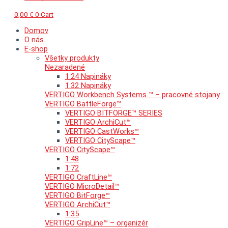
0,00
€
0
Cart
Domov
O nás
E-shop
Všetky produkty
Nezaradené
1:24 Napináky
1:32 Napináky
VERTIGO Workbench Systems ™ – pracovné stojany
VERTIGO BattleForge™
VERTIGO BITFORGE™ SERIES
VERTIGO ArchiCut™
VERTIGO CastWorks™
VERTIGO CityScape™
VERTIGO CityScape™
1:48
1:72
VERTIGO CraftLine™
VERTIGO MicroDetail™
VERTIGO BitForge™
VERTIGO ArchiCut™
1:35
VERTIGO GripLine™ – organizér