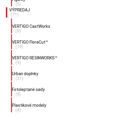
(5)
VÝPREDAJ
(71)
VERTIGO CastWorks
(9)
VERTIGO FloraCut™
(19)
VERTIGO RESINWORKS™
(9)
Urban doplnky
(21)
Fotoleptané sady
(9)
Plastikové modely
(4)