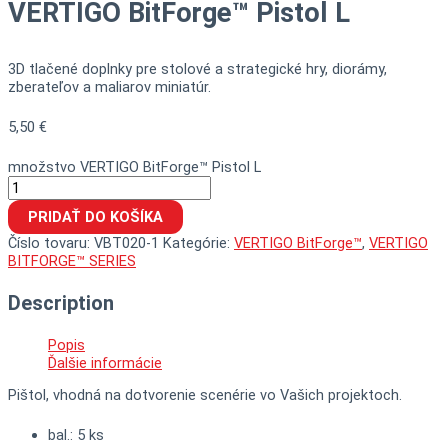
VERTIGO BitForge™ Pistol L
3D tlačené doplnky pre stolové a strategické hry, diorámy,
zberateľov a maliarov miniatúr.
5,50
€
množstvo VERTIGO BitForge™ Pistol L
PRIDAŤ DO KOŠÍKA
Číslo tovaru:
VBT020-1
Kategórie:
VERTIGO BitForge™
,
VERTIGO
BITFORGE™ SERIES
Description
Popis
Ďalšie informácie
Pištol, vhodná na dotvorenie scenérie vo Vašich projektoch.
bal.: 5 ks