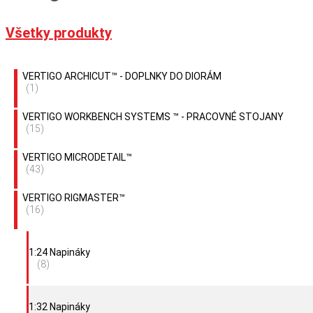
Všetky produkty
VERTIGO ARCHICUT™ - DOPLNKY DO DIORÁM
(1)
VERTIGO WORKBENCH SYSTEMS ™ - PRACOVNÉ STOJANY
(15)
VERTIGO MICRODETAIL™
(43)
VERTIGO RIGMASTER™
(16)
1:24 Napináky
(8)
1:32 Napináky