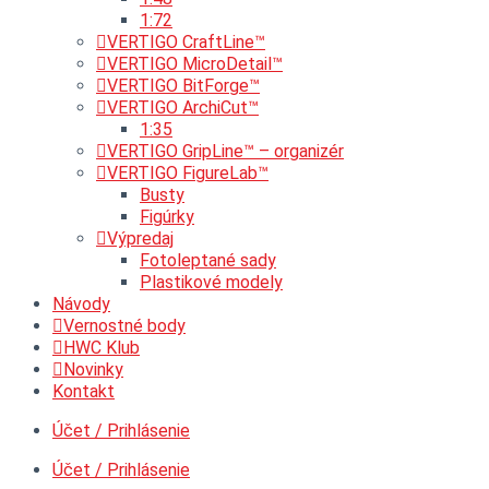
1:72
VERTIGO CraftLine™
VERTIGO MicroDetail™
VERTIGO BitForge™
VERTIGO ArchiCut™
1:35
VERTIGO GripLine™ – organizér
VERTIGO FigureLab™
Busty
Figúrky
Výpredaj
Fotoleptané sady
Plastikové modely
Návody
Vernostné body
HWC Klub
Novinky
Kontakt
Účet / Prihlásenie
Účet / Prihlásenie