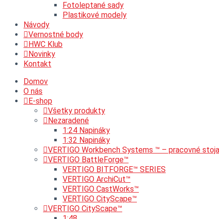
Fotoleptané sady
Plastikové modely
Návody
Vernostné body
HWC Klub
Novinky
Kontakt
Domov
O nás
E-shop
Všetky produkty
Nezaradené
1:24 Napináky
1:32 Napináky
VERTIGO Workbench Systems ™ – pracovné stoj
VERTIGO BattleForge™
VERTIGO BITFORGE™ SERIES
VERTIGO ArchiCut™
VERTIGO CastWorks™
VERTIGO CityScape™
VERTIGO CityScape™
1:48