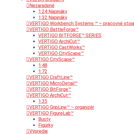
Nezaradené
1:24 Napináky
1:32 Napináky
VERTIGO Workbench Systems ™ – pracovné stoj
VERTIGO BattleForge™
VERTIGO BITFORGE™ SERIES
VERTIGO ArchiCut™
VERTIGO CastWorks™
VERTIGO CityScape™
VERTIGO CityScape™
1:48
1:72
VERTIGO CraftLine™
VERTIGO MicroDetail™
VERTIGO BitForge™
VERTIGO ArchiCut™
1:35
VERTIGO GripLine™ – organizér
VERTIGO FigureLab™
Busty
Figúrky
Výpredaj