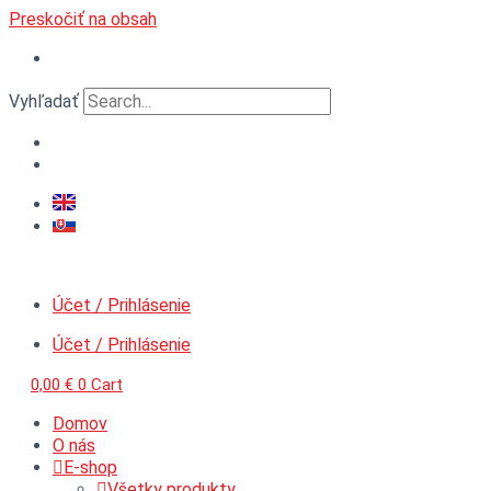
Preskočiť na obsah
Vyhľadať
Účet / Prihlásenie
Účet / Prihlásenie
0,00
€
0
Cart
Domov
O nás
E-shop
Všetky produkty