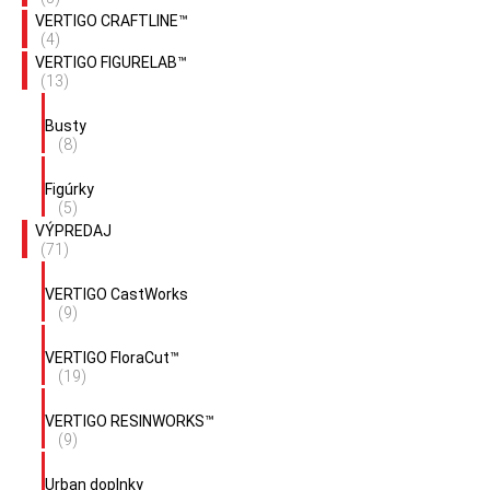
VERTIGO CRAFTLINE™
(4)
VERTIGO FIGURELAB™
(13)
Busty
(8)
Figúrky
(5)
VÝPREDAJ
(71)
VERTIGO CastWorks
(9)
VERTIGO FloraCut™
(19)
VERTIGO RESINWORKS™
(9)
Urban doplnky