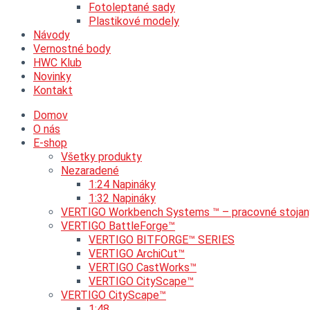
Fotoleptané sady
Plastikové modely
Návody
Vernostné body
HWC Klub
Novinky
Kontakt
Domov
O nás
E-shop
Všetky produkty
Nezaradené
1:24 Napináky
1:32 Napináky
VERTIGO Workbench Systems ™ – pracovné stojan
VERTIGO BattleForge™
VERTIGO BITFORGE™ SERIES
VERTIGO ArchiCut™
VERTIGO CastWorks™
VERTIGO CityScape™
VERTIGO CityScape™
1:48