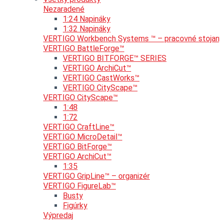
Nezaradené
1:24 Napináky
1:32 Napináky
VERTIGO Workbench Systems ™ – pracovné stojan
VERTIGO BattleForge™
VERTIGO BITFORGE™ SERIES
VERTIGO ArchiCut™
VERTIGO CastWorks™
VERTIGO CityScape™
VERTIGO CityScape™
1:48
1:72
VERTIGO CraftLine™
VERTIGO MicroDetail™
VERTIGO BitForge™
VERTIGO ArchiCut™
1:35
VERTIGO GripLine™ – organizér
VERTIGO FigureLab™
Busty
Figúrky
Výpredaj