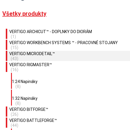
Všetky produkty
VERTIGO ARCHICUT™ - DOPLNKY DO DIORÁM
(1)
VERTIGO WORKBENCH SYSTEMS ™ - PRACOVNÉ STOJANY
(15)
VERTIGO MICRODETAIL™
(43)
VERTIGO RIGMASTER™
(16)
1:24 Napináky
(8)
1:32 Napináky
(8)
VERTIGO BITFORGE™
(26)
VERTIGO BATTLEFORGE™
(44)