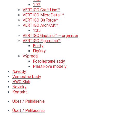
1:72
VERTIGO CraftLine™
VERTIGO MicroDetail™
VERTIGO BitForge™
VERTIGO ArchiCut™
1:35
VERTIGO GripLine™ – organizér
VERTIGO FigureLab™
Busty
Figúrky
Výpredaj
Fotoleptané sady
Plastikové modely
Návody
Vernostné body
HWC Klub
Novinky
Kontakt
Účet / Prihlásenie
Účet / Prihlásenie