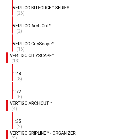
VERTIGO BITFORGE™ SERIES
(26)
VERTIGO ArchiCut™
(2)
VERTIGO CityScape™
(16)
VERTIGO CITYSCAPE™
(13)
1:48
(8)
1:72
(5)
VERTIGO ARCHICUT™
(4)
1:35
(2)
VERTIGO GRIPLINE™ - ORGANIZÉR
(5)