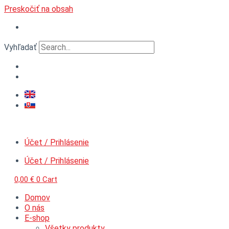
Preskočiť na obsah
Vyhľadať
Účet / Prihlásenie
Účet / Prihlásenie
0,00
€
0
Cart
Domov
O nás
E-shop
Všetky produkty