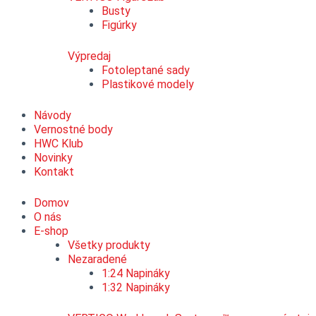
Busty
Figúrky
Výpredaj
Fotoleptané sady
Plastikové modely
Návody
Vernostné body
HWC Klub
Novinky
Kontakt
Domov
O nás
E-shop
Všetky produkty
Nezaradené
1:24 Napináky
1:32 Napináky