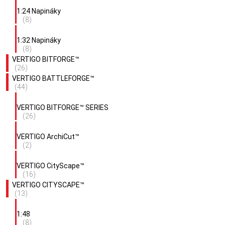
1:24 Napináky
(8)
1:32 Napináky
(8)
VERTIGO BITFORGE™
(26)
VERTIGO BATTLEFORGE™
(44)
VERTIGO BITFORGE™ SERIES
(26)
VERTIGO ArchiCut™
(2)
VERTIGO CityScape™
(16)
VERTIGO CITYSCAPE™
(13)
1:48
(8)