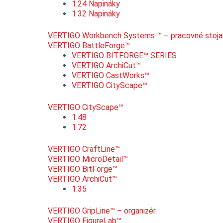
1:24 Napináky
1:32 Napináky
VERTIGO Workbench Systems ™ – pracovné stoja
VERTIGO BattleForge™
VERTIGO BITFORGE™ SERIES
VERTIGO ArchiCut™
VERTIGO CastWorks™
VERTIGO CityScape™
VERTIGO CityScape™
1:48
1:72
VERTIGO CraftLine™
VERTIGO MicroDetail™
VERTIGO BitForge™
VERTIGO ArchiCut™
1:35
VERTIGO GripLine™ – organizér
VERTIGO FigureLab™