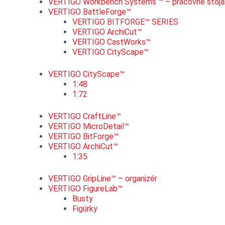
VERTIGO Workbench Systems ™ – pracovné stoja
VERTIGO BattleForge™
VERTIGO BITFORGE™ SERIES
VERTIGO ArchiCut™
VERTIGO CastWorks™
VERTIGO CityScape™
VERTIGO CityScape™
1:48
1:72
VERTIGO CraftLine™
VERTIGO MicroDetail™
VERTIGO BitForge™
VERTIGO ArchiCut™
1:35
VERTIGO GripLine™ – organizér
VERTIGO FigureLab™
Busty
Figúrky