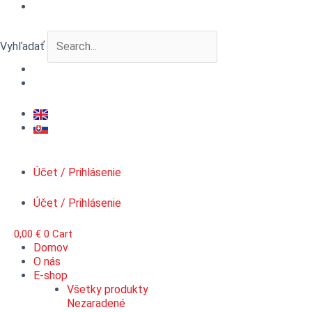
Preskočiť
množstvo
na
VERTIGO
obsah
MicroDetail™
Vyhľadať
Matica
šesťhran,
priemer
1
mm
Účet / Prihlásenie
Účet / Prihlásenie
0,00
€
0
Cart
Domov
O nás
E-shop
Všetky produkty
Nezaradené