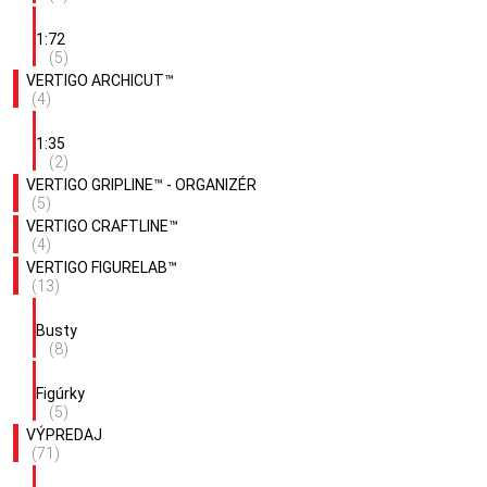
1:72
(5)
VERTIGO ARCHICUT™
(4)
1:35
(2)
VERTIGO GRIPLINE™ - ORGANIZÉR
(5)
VERTIGO CRAFTLINE™
(4)
VERTIGO FIGURELAB™
(13)
Busty
(8)
Figúrky
(5)
VÝPREDAJ
(71)