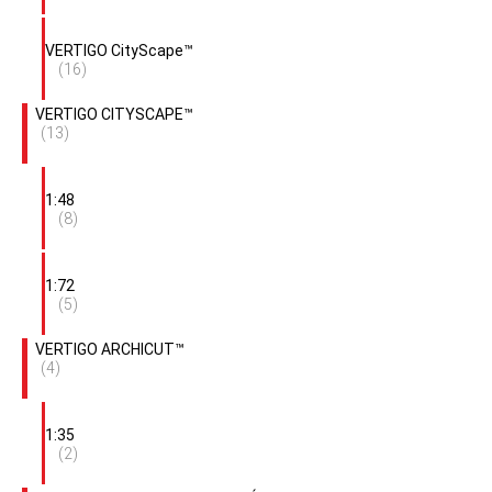
VERTIGO CityScape™
(16)
VERTIGO CITYSCAPE™
(13)
1:48
(8)
1:72
(5)
VERTIGO ARCHICUT™
(4)
1:35
(2)