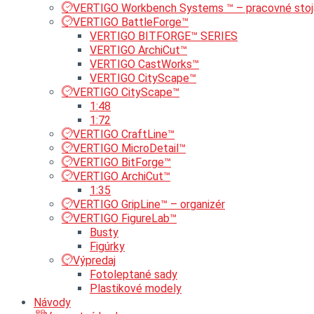
VERTIGO Workbench Systems ™ – pracovné stoj
VERTIGO BattleForge™
VERTIGO BITFORGE™ SERIES
VERTIGO ArchiCut™
VERTIGO CastWorks™
VERTIGO CityScape™
VERTIGO CityScape™
1:48
1:72
VERTIGO CraftLine™
VERTIGO MicroDetail™
VERTIGO BitForge™
VERTIGO ArchiCut™
1:35
VERTIGO GripLine™ – organizér
VERTIGO FigureLab™
Busty
Figúrky
Výpredaj
Fotoleptané sady
Plastikové modely
Návody