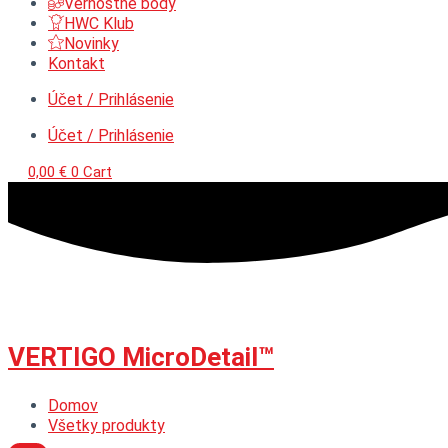
Vernostné body
HWC Klub
Novinky
Kontakt
Účet / Prihlásenie
Účet / Prihlásenie
0,00
€
0
Cart
VERTIGO MicroDetail™
Domov
Všetky produkty