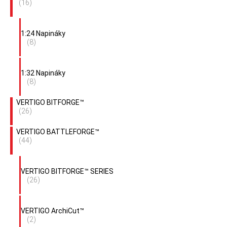
(16)
1:24 Napináky
(8)
1:32 Napináky
(8)
VERTIGO BITFORGE™
(26)
VERTIGO BATTLEFORGE™
(44)
VERTIGO BITFORGE™ SERIES
(26)
VERTIGO ArchiCut™
(2)