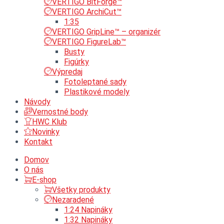
VERTIGO BitForge™
VERTIGO ArchiCut™
1:35
VERTIGO GripLine™ – organizér
VERTIGO FigureLab™
Busty
Figúrky
Výpredaj
Fotoleptané sady
Plastikové modely
Návody
Vernostné body
HWC Klub
Novinky
Kontakt
Domov
O nás
E-shop
Všetky produkty
Nezaradené
1:24 Napináky
1:32 Napináky