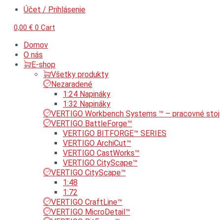
Účet / Prihlásenie
0,00
€
0
Cart
Domov
O nás
E-shop
Všetky produkty
Nezaradené
1:24 Napináky
1:32 Napináky
VERTIGO Workbench Systems ™ – pracovné stoj
VERTIGO BattleForge™
VERTIGO BITFORGE™ SERIES
VERTIGO ArchiCut™
VERTIGO CastWorks™
VERTIGO CityScape™
VERTIGO CityScape™
1:48
1:72
VERTIGO CraftLine™
VERTIGO MicroDetail™