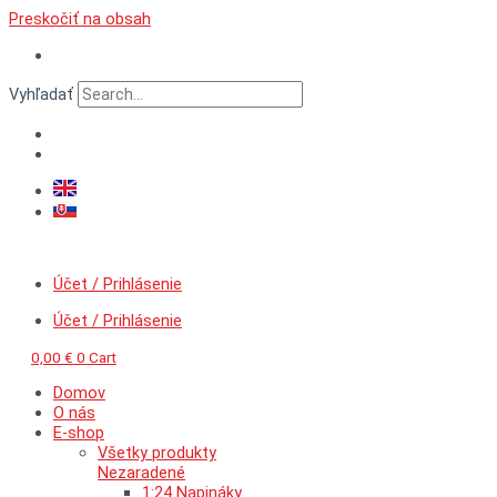
Preskočiť na obsah
Vyhľadať
Účet / Prihlásenie
Účet / Prihlásenie
0,00
€
0
Cart
Domov
O nás
E-shop
Všetky produkty
Nezaradené
1:24 Napináky