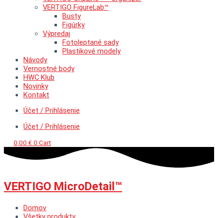
VERTIGO FigureLab™
Busty
Figúrky
Výpredaj
Fotoleptané sady
Plastikové modely
Návody
Vernostné body
HWC Klub
Novinky
Kontakt
Účet / Prihlásenie
Účet / Prihlásenie
0,00
€
0
Cart
VERTIGO MicroDetail™
Domov
Všetky produkty