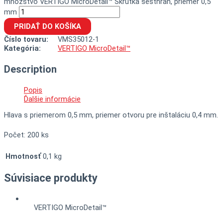
množstvo VERTIGO MicroDetail™ Skrutka šesťhran, priemer 0,5
mm
PRIDAŤ DO KOŠÍKA
Číslo tovaru:
VMS35012-1
Kategória:
VERTIGO MicroDetail™
Description
Popis
Ďalšie informácie
Hlava s priemerom 0,5 mm, priemer otvoru pre inštaláciu 0,4 mm.
Počet: 200 ks
Hmotnosť
0,1 kg
Súvisiace produkty
VERTIGO MicroDetail™