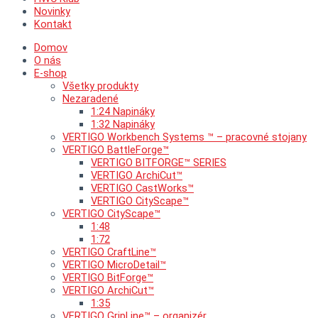
Novinky
Kontakt
Domov
O nás
E-shop
Všetky produkty
Nezaradené
1:24 Napináky
1:32 Napináky
VERTIGO Workbench Systems ™ – pracovné stojany
VERTIGO BattleForge™
VERTIGO BITFORGE™ SERIES
VERTIGO ArchiCut™
VERTIGO CastWorks™
VERTIGO CityScape™
VERTIGO CityScape™
1:48
1:72
VERTIGO CraftLine™
VERTIGO MicroDetail™
VERTIGO BitForge™
VERTIGO ArchiCut™
1:35
VERTIGO GripLine™ – organizér