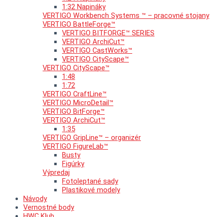
1:32 Napináky
VERTIGO Workbench Systems ™ – pracovné stojany
VERTIGO BattleForge™
VERTIGO BITFORGE™ SERIES
VERTIGO ArchiCut™
VERTIGO CastWorks™
VERTIGO CityScape™
VERTIGO CityScape™
1:48
1:72
VERTIGO CraftLine™
VERTIGO MicroDetail™
VERTIGO BitForge™
VERTIGO ArchiCut™
1:35
VERTIGO GripLine™ – organizér
VERTIGO FigureLab™
Busty
Figúrky
Výpredaj
Fotoleptané sady
Plastikové modely
Návody
Vernostné body
HWC Klub