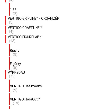
(4)
1:35
(2)
VERTIGO GRIPLINE™ - ORGANIZÉR
(5)
VERTIGO CRAFTLINE™
(4)
VERTIGO FIGURELAB™
(13)
Busty
(8)
Figúrky
(5)
VÝPREDAJ
(71)
VERTIGO CastWorks
(9)
VERTIGO FloraCut™
(19)