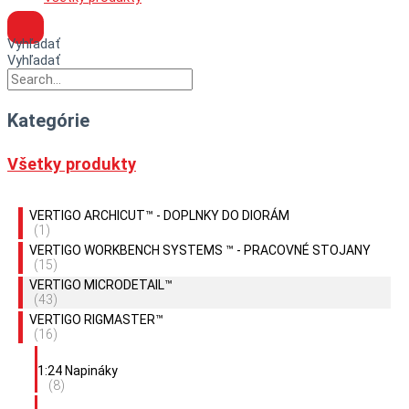
Vyhľadať
Vyhľadať
Kategórie
Všetky produkty
VERTIGO ARCHICUT™ - DOPLNKY DO DIORÁM
(1)
VERTIGO WORKBENCH SYSTEMS ™ - PRACOVNÉ STOJANY
(15)
VERTIGO MICRODETAIL™
(43)
VERTIGO RIGMASTER™
(16)
1:24 Napináky
(8)