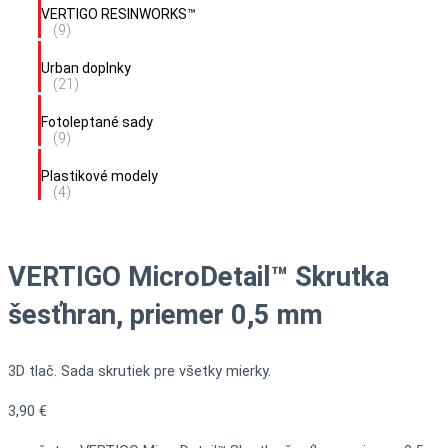
VERTIGO RESINWORKS™
(9)
Urban doplnky
(21)
Fotoleptané sady
(9)
Plastikové modely
(4)
VERTIGO MicroDetail™ Skrutka
šesťhran, priemer 0,5 mm
3D tlač. Sada skrutiek pre všetky mierky.
3,90
€