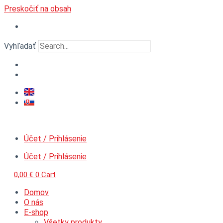
Preskočiť na obsah
Vyhľadať
Účet / Prihlásenie
Účet / Prihlásenie
0,00
€
0
Cart
Domov
O nás
E-shop
Všetky produkty