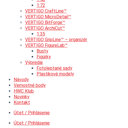
1:48
1:72
VERTIGO CraftLine™
VERTIGO MicroDetail™
VERTIGO BitForge™
VERTIGO ArchiCut™
1:35
VERTIGO GripLine™ – organizér
VERTIGO FigureLab™
Busty
Figúrky
Výpredaj
Fotoleptané sady
Plastikové modely
Návody
Vernostné body
HWC Klub
Novinky
Kontakt