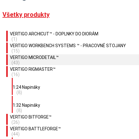
Účet / Prihlásenie
Účet / Prihlásenie
0,00
€
0
Cart