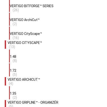
VERTIGO MicroDetail™
Domov
Všetky produkty
Vyhľadať
Vyhľadať
Kategórie
Všetky produkty
VERTIGO ARCHICUT™ - DOPLNKY DO DIORÁM
(1)
VERTIGO WORKBENCH SYSTEMS ™ - PRACOVNÉ STOJANY
(15)
VERTIGO MICRODETAIL™
(43)