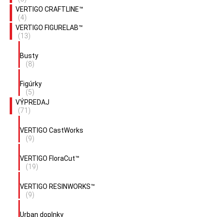
VERTIGO RIGMASTER™
(16)
1:24 Napináky
(8)
1:32 Napináky
(8)
VERTIGO BITFORGE™
(26)
VERTIGO BATTLEFORGE™
(44)
VERTIGO BITFORGE™ SERIES
(26)
VERTIGO ArchiCut™
(2)
VERTIGO CityScape™
(16)
VERTIGO CITYSCAPE™
(13)