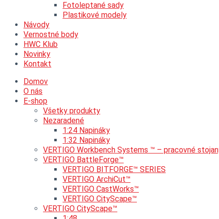
Fotoleptané sady
Plastikové modely
Návody
Vernostné body
HWC Klub
Novinky
Kontakt
Domov
O nás
E-shop
Všetky produkty
Nezaradené
1:24 Napináky
1:32 Napináky
VERTIGO Workbench Systems ™ – pracovné stojan
VERTIGO BattleForge™
VERTIGO BITFORGE™ SERIES
VERTIGO ArchiCut™
VERTIGO CastWorks™
VERTIGO CityScape™
VERTIGO CityScape™