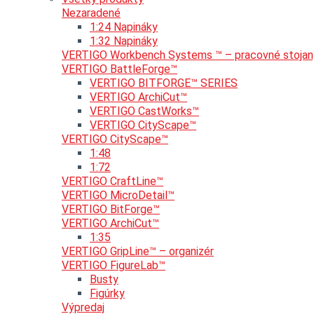
Nezaradené
1:24 Napináky
1:32 Napináky
VERTIGO Workbench Systems ™ – pracovné stojan
VERTIGO BattleForge™
VERTIGO BITFORGE™ SERIES
VERTIGO ArchiCut™
VERTIGO CastWorks™
VERTIGO CityScape™
VERTIGO CityScape™
1:48
1:72
VERTIGO CraftLine™
VERTIGO MicroDetail™
VERTIGO BitForge™
VERTIGO ArchiCut™
1:35
VERTIGO GripLine™ – organizér
VERTIGO FigureLab™
Busty
Figúrky
Výpredaj