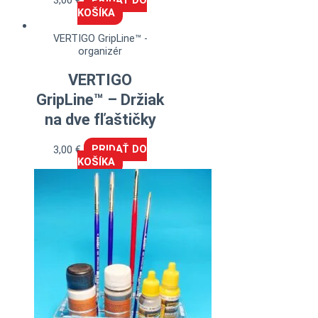
3,00
€
PRIDAŤ DO
KOŠÍKA
VERTIGO GripLine™ -
organizér
VERTIGO
GripLine™ – Držiak
na dve fľaštičky
3,00
€
PRIDAŤ DO
KOŠÍKA