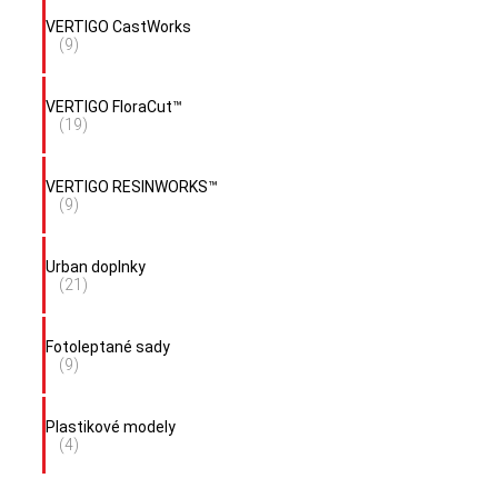
VERTIGO CastWorks
(9)
VERTIGO FloraCut™
(19)
VERTIGO RESINWORKS™
(9)
Urban doplnky
(21)
Fotoleptané sady
(9)
Plastikové modely
(4)