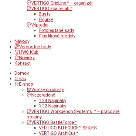
VERTIGO GripLine™ – organizér
VERTIGO FigureLab™
Busty
Figúrky
Výpredaj
Fotoleptané sady
Plastikové modely
Návody
Vernostné body
HWC Klub
Novinky
Kontakt
Domov
O nás
E-shop
Všetky produkty
Nezaradené
1:24 Napináky
1:32 Napináky
VERTIGO Workbench Systems ™ – pracovné
stojany
VERTIGO BattleForge™
VERTIGO BITFORGE™ SERIES
VERTIGO ArchiCut™