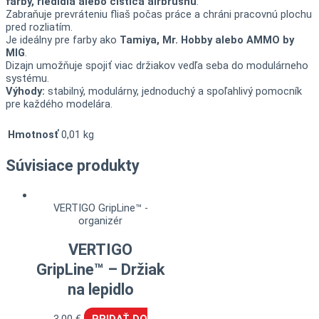
farby, riedidla alebo čističa airbrushu
.
Zabraňuje prevráteniu fliaš počas práce a chráni pracovnú plochu
pred rozliatím.
Je ideálny pre farby ako
Tamiya, Mr. Hobby alebo AMMO by
MIG
.
Dizajn umožňuje spojiť viac držiakov vedľa seba do modulárneho
systému.
Výhody:
stabilný, modulárny, jednoduchý a spoľahlivý pomocník
pre každého modelára.
Hmotnosť
0,01 kg
Súvisiace produkty
VERTIGO GripLine™ -
organizér
VERTIGO
GripLine™ – Držiak
na lepidlo