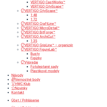
VERTIGO CastWorks™
VERTIGO CityScape™
VERTIGO CityScape™
1:48
1:72
VERTIGO CraftLine™
VERTIGO MicroDetail™
VERTIGO BitForge™
VERTIGO ArchiCut™
1:35
VERTIGO GripLine™ – organizér
VERTIGO FigureLab™
Busty
Figúrky
Výpredaj
Fotoleptané sady
Plastikové modely
Návody
Vernostné body
HWC Klub
Novinky
Kontakt
Účet / Prihlásenie