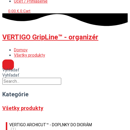
Účet / Prihlásenie
0,00
€
0
Cart
VERTIGO GripLine™ - organizér
Domov
Všetky produkty
Vyhľadať
Vyhľadať
Kategórie
Všetky produkty
VERTIGO ARCHICUT™ - DOPLNKY DO DIORÁM
(1)