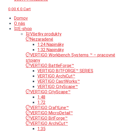
0,00
€
0
Cart
Domov
O nás
E-shop
Všetky produkty
Nezaradené
1:24 Napináky
1:32 Napináky
VERTIGO Workbench Systems ™ – pracovné
stojany
VERTIGO BattleForge™
VERTIGO BITFORGE™ SERIES
VERTIGO ArchiCut™
VERTIGO CastWorks™
VERTIGO CityScape™
VERTIGO CityScape™
1:48
1:72
VERTIGO CraftLine™
VERTIGO MicroDetail™
VERTIGO BitForge™
VERTIGO ArchiCut™
1:35