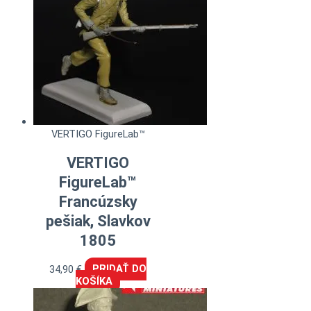
VERTIGO FigureLab™
VERTIGO
FigureLab™
Francúzsky
pešiak, Slavkov
1805
34,90
€
PRIDAŤ DO
KOŠÍKA