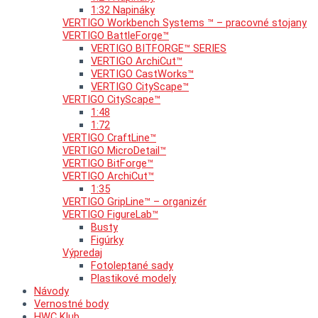
1:32 Napináky
VERTIGO Workbench Systems ™ – pracovné stojany
VERTIGO BattleForge™
VERTIGO BITFORGE™ SERIES
VERTIGO ArchiCut™
VERTIGO CastWorks™
VERTIGO CityScape™
VERTIGO CityScape™
1:48
1:72
VERTIGO CraftLine™
VERTIGO MicroDetail™
VERTIGO BitForge™
VERTIGO ArchiCut™
1:35
VERTIGO GripLine™ – organizér
VERTIGO FigureLab™
Busty
Figúrky
Výpredaj
Fotoleptané sady
Plastikové modely
Návody
Vernostné body
HWC Klub