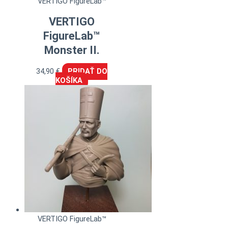
VERTIGO FigureLab™
VERTIGO
FigureLab™
Monster II.
34,90
€
PRIDAŤ DO
KOŠÍKA
VERTIGO FigureLab™