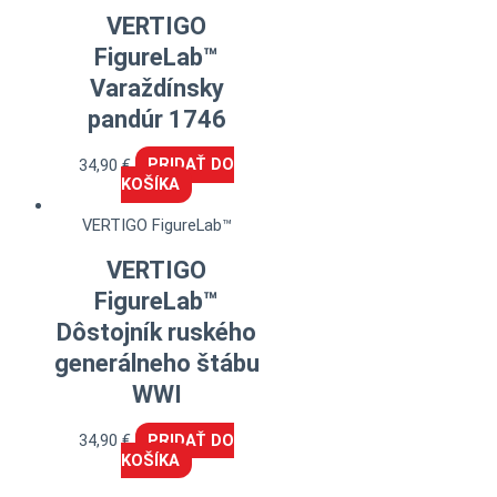
VERTIGO
FigureLab™
Varaždínsky
pandúr 1746
34,90
€
PRIDAŤ DO
KOŠÍKA
VERTIGO FigureLab™
VERTIGO
FigureLab™
Dôstojník ruského
generálneho štábu
WWI
34,90
€
PRIDAŤ DO
KOŠÍKA