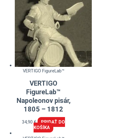
VERTIGO FigureLab™
VERTIGO
FigureLab™
Napoleonov pisár,
1805 – 1812
34,90
€
PRIDAŤ DO
KOŠÍKA