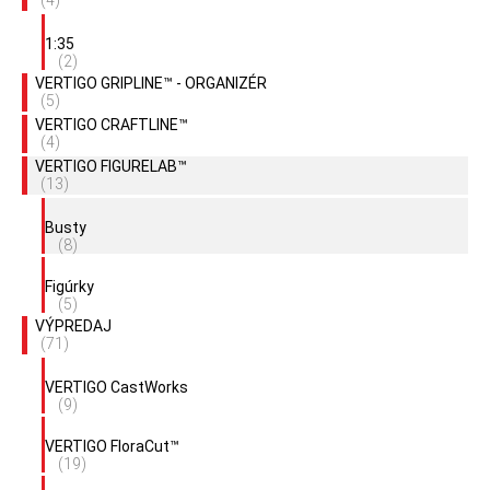
(4)
1:35
(2)
VERTIGO GRIPLINE™ - ORGANIZÉR
(5)
VERTIGO CRAFTLINE™
(4)
VERTIGO FIGURELAB™
(13)
Busty
(8)
Figúrky
(5)
VÝPREDAJ
(71)
VERTIGO CastWorks
(9)
VERTIGO FloraCut™
(19)