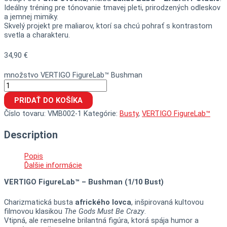
Ideálny tréning pre tónovanie tmavej pleti, prirodzených odleskov
a jemnej mimiky.
Skvelý projekt pre maliarov, ktorí sa chcú pohrať s kontrastom
svetla a charakteru.
34,90
€
množstvo VERTIGO FigureLab™ Bushman
PRIDAŤ DO KOŠÍKA
Číslo tovaru:
VMB002-1
Kategórie:
Busty
,
VERTIGO FigureLab™
Description
Popis
Ďalšie informácie
VERTIGO FigureLab™ – Bushman (1/10 Bust)
Charizmatická busta
afrického lovca
, inšpirovaná kultovou
filmovou klasikou
The Gods Must Be Crazy
.
Vtipná, ale remeselne brilantná figúra, ktorá spája humor a