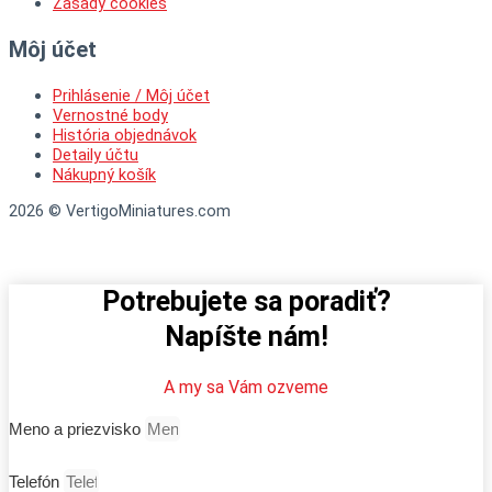
Zásady cookies
Môj účet
Prihlásenie / Môj účet
Vernostné body
História objednávok
Detaily účtu
Nákupný košík
2026 © VertigoMiniatures.com
Potrebujete sa poradiť?
Napíšte nám!
A my sa Vám ozveme
Meno a priezvisko
Telefón