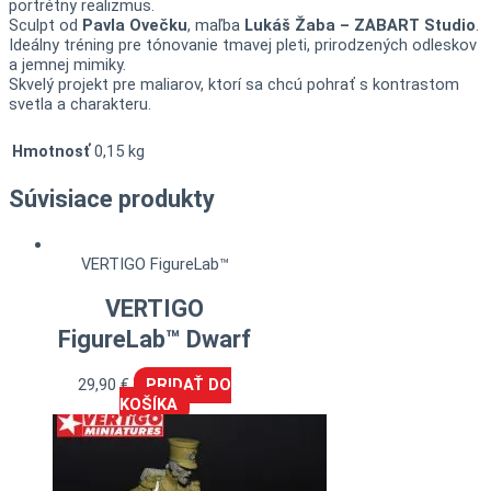
portrétny realizmus.
Sculpt od
Pavla Ovečku
, maľba
Lukáš Žaba – ZABART Studio
.
Ideálny tréning pre tónovanie tmavej pleti, prirodzených odleskov
a jemnej mimiky.
Skvelý projekt pre maliarov, ktorí sa chcú pohrať s kontrastom
svetla a charakteru.
Hmotnosť
0,15 kg
Súvisiace produkty
VERTIGO FigureLab™
VERTIGO
FigureLab™ Dwarf
29,90
€
PRIDAŤ DO
KOŠÍKA