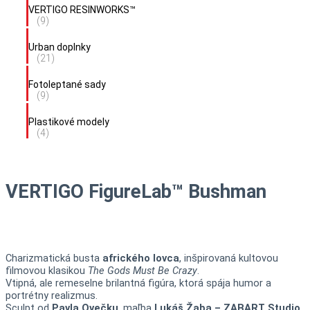
VERTIGO RESINWORKS™
(9)
Urban doplnky
(21)
Fotoleptané sady
(9)
Plastikové modely
(4)
VERTIGO FigureLab™ Bushman
Charizmatická busta
afrického lovca
, inšpirovaná kultovou
filmovou klasikou
The Gods Must Be Crazy
.
Vtipná, ale remeselne brilantná figúra, ktorá spája humor a
portrétny realizmus.
Sculpt od
Pavla Ovečku
, maľba
Lukáš Žaba – ZABART Studio
.