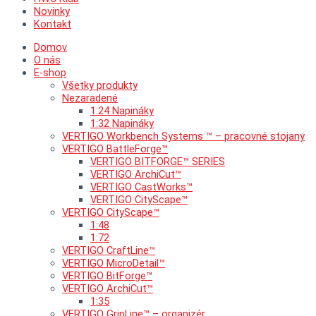
Novinky
Kontakt
Domov
O nás
E-shop
Všetky produkty
Nezaradené
1:24 Napináky
1:32 Napináky
VERTIGO Workbench Systems ™ – pracovné stojany
VERTIGO BattleForge™
VERTIGO BITFORGE™ SERIES
VERTIGO ArchiCut™
VERTIGO CastWorks™
VERTIGO CityScape™
VERTIGO CityScape™
1:48
1:72
VERTIGO CraftLine™
VERTIGO MicroDetail™
VERTIGO BitForge™
VERTIGO ArchiCut™
1:35
VERTIGO GripLine™ – organizér