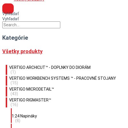
Vyhľadať
Vyhľadať
Kategórie
Všetky produkty
VERTIGO ARCHICUT™ - DOPLNKY DO DIORÁM
(1)
VERTIGO WORKBENCH SYSTEMS ™ - PRACOVNÉ STOJANY
(15)
VERTIGO MICRODETAIL™
(43)
VERTIGO RIGMASTER™
(16)
1:24 Napináky
(8)