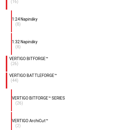
(16)
1:24 Napináky
(8)
1:32 Napináky
(8)
VERTIGO BITFORGE™
(26)
VERTIGO BATTLEFORGE™
(44)
VERTIGO BITFORGE™ SERIES
(26)
VERTIGO ArchiCut™
(2)