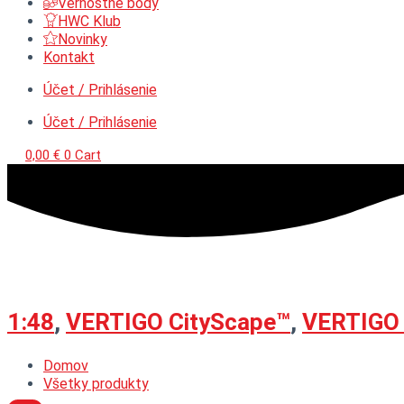
Vernostné body
HWC Klub
Novinky
Kontakt
Účet / Prihlásenie
Účet / Prihlásenie
0,00
€
0
Cart
1:48
,
VERTIGO CityScape™
,
VERTIGO 
Domov
Všetky produkty