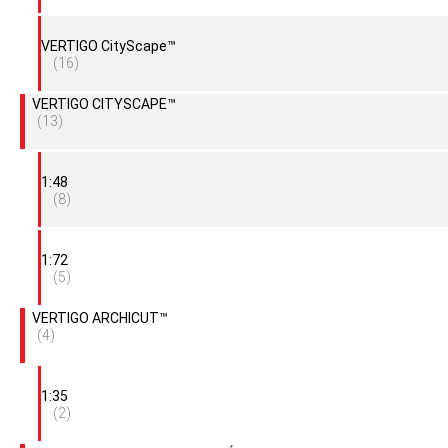
VERTIGO CityScape™
(16)
VERTIGO CITYSCAPE™
(13)
1:48
(8)
1:72
(5)
VERTIGO ARCHICUT™
(4)
1:35
(2)