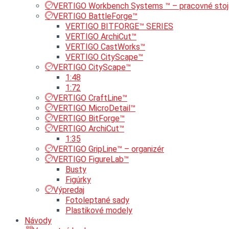
VERTIGO Workbench Systems ™ – pracovné stoj
VERTIGO BattleForge™
VERTIGO BITFORGE™ SERIES
VERTIGO ArchiCut™
VERTIGO CastWorks™
VERTIGO CityScape™
VERTIGO CityScape™
1:48
1:72
VERTIGO CraftLine™
VERTIGO MicroDetail™
VERTIGO BitForge™
VERTIGO ArchiCut™
1:35
VERTIGO GripLine™ – organizér
VERTIGO FigureLab™
Busty
Figúrky
Výpredaj
Fotoleptané sady
Plastikové modely
Návody