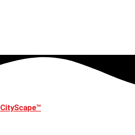
CityScape™