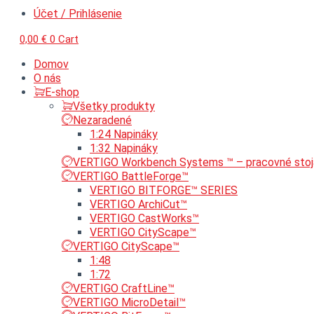
Účet / Prihlásenie
0,00
€
0
Cart
Domov
O nás
E-shop
Všetky produkty
Nezaradené
1:24 Napináky
1:32 Napináky
VERTIGO Workbench Systems ™ – pracovné stoj
VERTIGO BattleForge™
VERTIGO BITFORGE™ SERIES
VERTIGO ArchiCut™
VERTIGO CastWorks™
VERTIGO CityScape™
VERTIGO CityScape™
1:48
1:72
VERTIGO CraftLine™
VERTIGO MicroDetail™