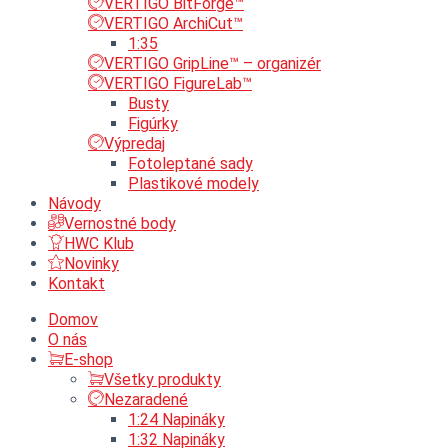
VERTIGO BitForge™
VERTIGO ArchiCut™
1:35
VERTIGO GripLine™ – organizér
VERTIGO FigureLab™
Busty
Figúrky
Výpredaj
Fotoleptané sady
Plastikové modely
Návody
Vernostné body
HWC Klub
Novinky
Kontakt
Domov
O nás
E-shop
Všetky produkty
Nezaradené
1:24 Napináky
1:32 Napináky