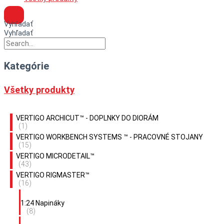
Vyhľadať
Vyhľadať
Kategórie
Všetky produkty
VERTIGO ARCHICUT™ - DOPLNKY DO DIORÁM
(1)
VERTIGO WORKBENCH SYSTEMS ™ - PRACOVNÉ STOJANY
(15)
VERTIGO MICRODETAIL™
(43)
VERTIGO RIGMASTER™
(16)
1:24 Napináky
(8)