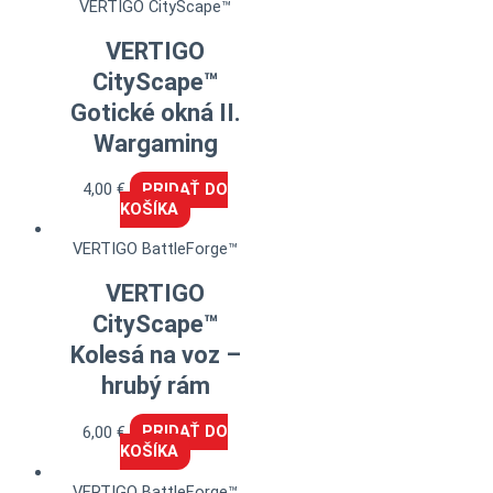
VERTIGO CityScape™
VERTIGO
CityScape™
Gotické okná II.
Wargaming
4,00
€
PRIDAŤ DO
KOŠÍKA
VERTIGO BattleForge™
VERTIGO
CityScape™
Kolesá na voz –
hrubý rám
6,00
€
PRIDAŤ DO
KOŠÍKA
VERTIGO BattleForge™