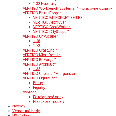
1:32 Napináky
VERTIGO Workbench Systems ™ – pracovné stojany
VERTIGO BattleForge™
VERTIGO BITFORGE™ SERIES
VERTIGO ArchiCut™
VERTIGO CastWorks™
VERTIGO CityScape™
VERTIGO CityScape™
1:48
1:72
VERTIGO CraftLine™
VERTIGO MicroDetail™
VERTIGO BitForge™
VERTIGO ArchiCut™
1:35
VERTIGO GripLine™ – organizér
VERTIGO FigureLab™
Busty
Figúrky
Výpredaj
Fotoleptané sady
Plastikové modely
Návody
Vernostné body
HWC Klub