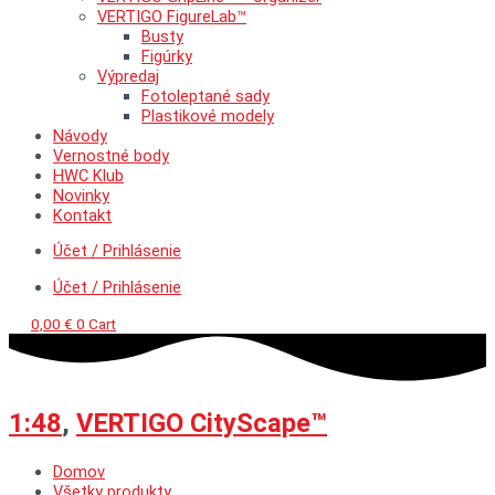
VERTIGO FigureLab™
Busty
Figúrky
Výpredaj
Fotoleptané sady
Plastikové modely
Návody
Vernostné body
HWC Klub
Novinky
Kontakt
Účet / Prihlásenie
Účet / Prihlásenie
0,00
€
0
Cart
1:48
,
VERTIGO CityScape™
Domov
Všetky produkty