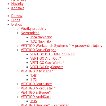
Novinky
Kontakt
Domov
O nás
E-shop
Všetky produkty
Nezaradené
1:24 Napináky
1:32 Napináky
VERTIGO Workbench Systems ™ – pracovné stojany
VERTIGO BattleForge™
VERTIGO BITFORGE™ SERIES
VERTIGO ArchiCut™
VERTIGO CastWorks™
VERTIGO CityScape™
VERTIGO CityScape™
1:48
1:72
VERTIGO CraftLine™
VERTIGO MicroDetail™
VERTIGO BitForge™
VERTIGO ArchiCut™
1:35
VERTIGO GripLine™ – organizér