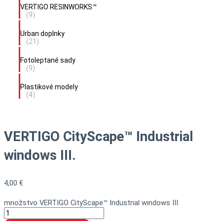
VERTIGO RESINWORKS™
(9)
Urban doplnky
(21)
Fotoleptané sady
(9)
Plastikové modely
(4)
VERTIGO CityScape™ Industrial
windows III.
4,00
€
množstvo VERTIGO CityScape™ Industrial windows III.