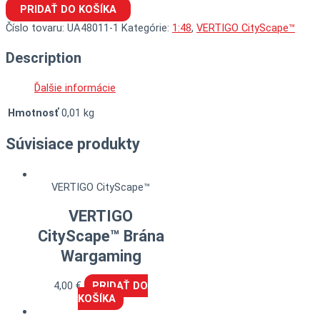
PRIDAŤ DO KOŠÍKA
Číslo tovaru:
UA48011-1
Kategórie:
1:48
,
VERTIGO CityScape™
Description
Ďalšie informácie
Hmotnosť
0,01 kg
Súvisiace produkty
VERTIGO CityScape™
VERTIGO
CityScape™ Brána
Wargaming
4,00
€
PRIDAŤ DO
KOŠÍKA