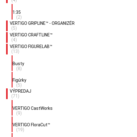
(4)
1:35
(2)
VERTIGO GRIPLINE™ - ORGANIZÉR
(5)
VERTIGO CRAFTLINE™
(4)
VERTIGO FIGURELAB™
(13)
Busty
(8)
Figúrky
(5)
VÝPREDAJ
(71)
VERTIGO CastWorks
(9)
VERTIGO FloraCut™
(19)