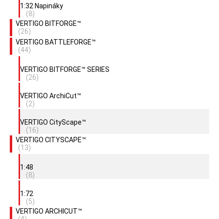
1:32 Napináky
(8)
VERTIGO BITFORGE™
(26)
VERTIGO BATTLEFORGE™
(44)
VERTIGO BITFORGE™ SERIES
(26)
VERTIGO ArchiCut™
(2)
VERTIGO CityScape™
(16)
VERTIGO CITYSCAPE™
(13)
1:48
(8)
1:72
(5)
VERTIGO ARCHICUT™