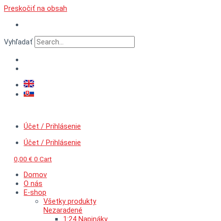
Preskočiť na obsah
Vyhľadať
Účet / Prihlásenie
Účet / Prihlásenie
0,00
€
0
Cart
Domov
O nás
E-shop
Všetky produkty
Nezaradené
1:24 Napináky