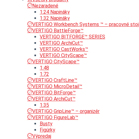
Nezaradené
1:24 Napináky
1:32 Napináky
VERTIGO Workbench Systems ™ – pracovné stoj
VERTIGO BattleForge™
VERTIGO BITFORGE™ SERIES
VERTIGO ArchiCut™
VERTIGO CastWorks™
VERTIGO CityScape™
VERTIGO CityScape™
1:48
1:72
VERTIGO CraftLine™
VERTIGO MicroDetail™
VERTIGO BitForge™
VERTIGO ArchiCut™
1:35
VERTIGO GripLine™ – organizér
VERTIGO FigureLab™
Busty
Figúrky
Výpredaj