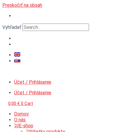
Preskočiť na obsah
Vyhľadať
Účet / Prihlásenie
Účet / Prihlásenie
0,00
€
0
Cart
Domov
O nás
E-shop
Všetky produkty