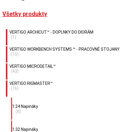
Všetky produkty
VERTIGO ARCHICUT™ - DOPLNKY DO DIORÁM
(1)
VERTIGO WORKBENCH SYSTEMS ™ - PRACOVNÉ STOJANY
(15)
VERTIGO MICRODETAIL™
(43)
VERTIGO RIGMASTER™
(16)
1:24 Napináky
(8)
1:32 Napináky