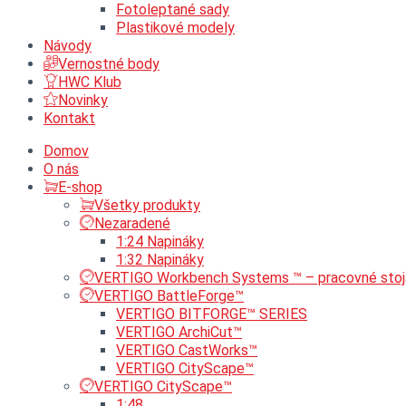
Fotoleptané sady
Plastikové modely
Návody
Vernostné body
HWC Klub
Novinky
Kontakt
Domov
O nás
E-shop
Všetky produkty
Nezaradené
1:24 Napináky
1:32 Napináky
VERTIGO Workbench Systems ™ – pracovné stoj
VERTIGO BattleForge™
VERTIGO BITFORGE™ SERIES
VERTIGO ArchiCut™
VERTIGO CastWorks™
VERTIGO CityScape™
VERTIGO CityScape™
1:48