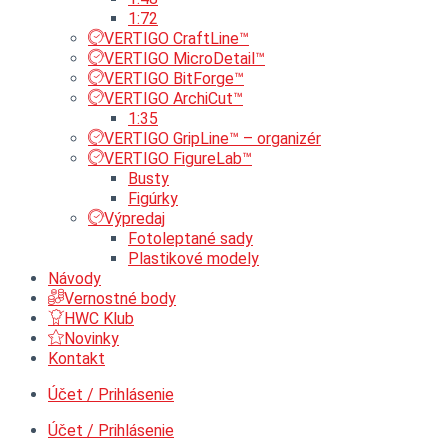
1:72
VERTIGO CraftLine™
VERTIGO MicroDetail™
VERTIGO BitForge™
VERTIGO ArchiCut™
1:35
VERTIGO GripLine™ – organizér
VERTIGO FigureLab™
Busty
Figúrky
Výpredaj
Fotoleptané sady
Plastikové modely
Návody
Vernostné body
HWC Klub
Novinky
Kontakt
Účet / Prihlásenie
Účet / Prihlásenie