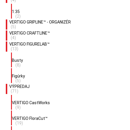
(4)
1:35
(2)
VERTIGO GRIPLINE™ - ORGANIZÉR
(5)
VERTIGO CRAFTLINE™
(4)
VERTIGO FIGURELAB™
(13)
Busty
(8)
Figúrky
(5)
VÝPREDAJ
(71)
VERTIGO CastWorks
(9)
VERTIGO FloraCut™
(19)