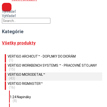
Vyhľadať
Vyhľadať
Kategórie
Všetky produkty
VERTIGO ARCHICUT™ - DOPLNKY DO DIORÁM
(1)
VERTIGO WORKBENCH SYSTEMS ™ - PRACOVNÉ STOJANY
(15)
VERTIGO MICRODETAIL™
(43)
VERTIGO RIGMASTER™
(16)
1:24 Napináky
(8)