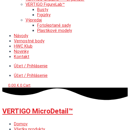
VERTIGO FigureLab™
Busty
Figúrky
Výpredaj
Fotoleptané sady
Plastikové modely
Návody
Vernostné body
HWC Klub
Novinky
Kontakt
Účet / Prihlásenie
Účet / Prihlásenie
0,00
€
0
Cart
VERTIGO MicroDetail™
Domov
Všetky produkty