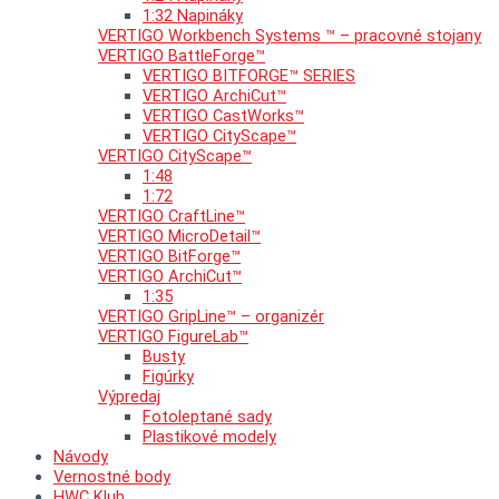
1:32 Napináky
VERTIGO Workbench Systems ™ – pracovné stojany
VERTIGO BattleForge™
VERTIGO BITFORGE™ SERIES
VERTIGO ArchiCut™
VERTIGO CastWorks™
VERTIGO CityScape™
VERTIGO CityScape™
1:48
1:72
VERTIGO CraftLine™
VERTIGO MicroDetail™
VERTIGO BitForge™
VERTIGO ArchiCut™
1:35
VERTIGO GripLine™ – organizér
VERTIGO FigureLab™
Busty
Figúrky
Výpredaj
Fotoleptané sady
Plastikové modely
Návody
Vernostné body
HWC Klub