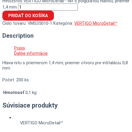
množstvo VERTIGO MicroDetail™ Nit s polguľatou hlavou, priemer
1,4 mm
PRIDAŤ DO KOŠÍKA
Číslo tovaru:
VMS35010-1
Kategória:
VERTIGO MicroDetail™
Description
Popis
Ďalšie informácie
Hlava nitu s priemerom 1,4 mm, priemer otvoru pre inštaláciu 0,8
mm.
Počet: 200 ks
Hmotnosť
0,1 kg
Súvisiace produkty
VERTIGO MicroDetail™