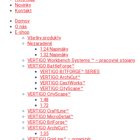
Novinky
Kontakt
Domov
O nás
E-shop
Všetky produkty
Nezaradené
1:24 Napináky
1:32 Napináky
VERTIGO Workbench Systems ™ – pracovné stojany
VERTIGO BattleForge™
VERTIGO BITFORGE™ SERIES
VERTIGO ArchiCut™
VERTIGO CastWorks™
VERTIGO CityScape™
VERTIGO CityScape™
1:48
1:72
VERTIGO CraftLine™
VERTIGO MicroDetail™
VERTIGO BitForge™
VERTIGO ArchiCut™
1:35
VERTIGO GripLine™ – organizér