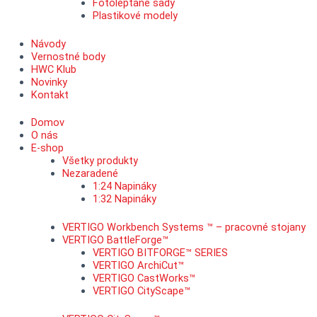
Fotoleptané sady
Plastikové modely
Návody
Vernostné body
HWC Klub
Novinky
Kontakt
Domov
O nás
E-shop
Všetky produkty
Nezaradené
1:24 Napináky
1:32 Napináky
VERTIGO Workbench Systems ™ – pracovné stojany
VERTIGO BattleForge™
VERTIGO BITFORGE™ SERIES
VERTIGO ArchiCut™
VERTIGO CastWorks™
VERTIGO CityScape™