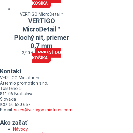
KOŠÍKA
VERTIGO MicroDetail™
VERTIGO
MicroDetail™
Plochý nit, priemer
0,7 mm
3,90
€
PRIDAŤ DO
KOŠÍKA
Kontakt
VERTIGO Miniatures
Artemio promotion s.r.o.
Tolstého 5
811 06 Bratislava
Slovakia
ICO: 56 620 667
E-mail:
sales@vertigominiatures.com
Ako začať
Návody