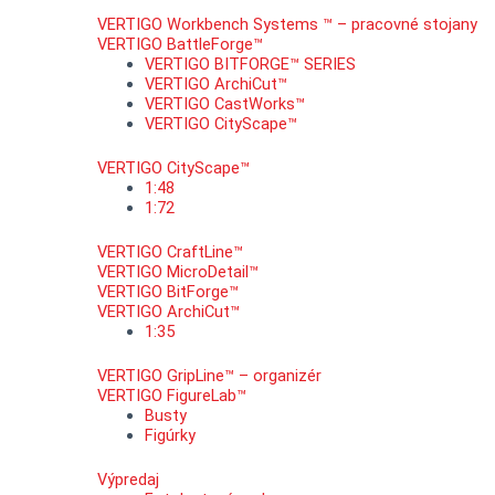
VERTIGO Workbench Systems ™ – pracovné stojany
VERTIGO BattleForge™
VERTIGO BITFORGE™ SERIES
VERTIGO ArchiCut™
VERTIGO CastWorks™
VERTIGO CityScape™
VERTIGO CityScape™
1:48
1:72
VERTIGO CraftLine™
VERTIGO MicroDetail™
VERTIGO BitForge™
VERTIGO ArchiCut™
1:35
VERTIGO GripLine™ – organizér
VERTIGO FigureLab™
Busty
Figúrky
Výpredaj