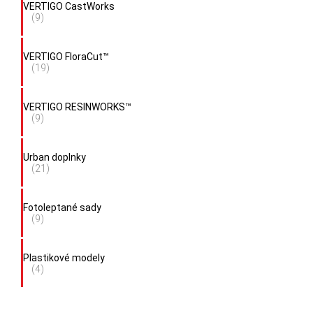
VERTIGO CastWorks
(9)
VERTIGO FloraCut™
(19)
VERTIGO RESINWORKS™
(9)
Urban doplnky
(21)
Fotoleptané sady
(9)
Plastikové modely
(4)