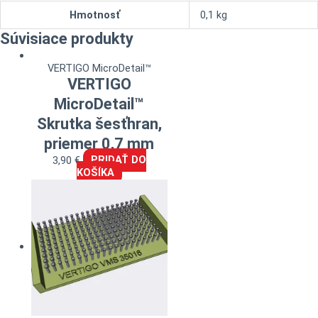
Hmotnosť
0,1 kg
Súvisiace produkty
VERTIGO MicroDetail™
VERTIGO
MicroDetail™
Skrutka šesťhran,
priemer 0,7 mm
3,90
€
PRIDAŤ DO
KOŠÍKA