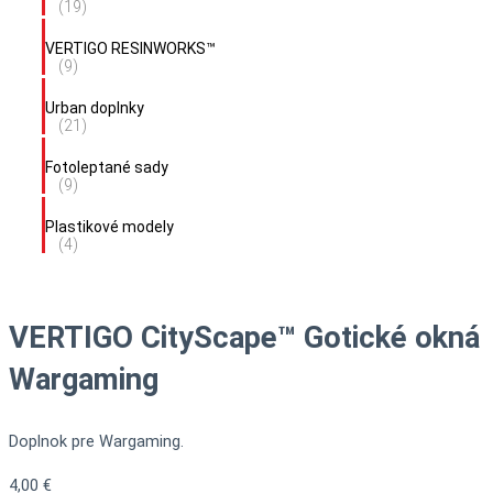
(19)
VERTIGO RESINWORKS™
(9)
Urban doplnky
(21)
Fotoleptané sady
(9)
Plastikové modely
(4)
VERTIGO CityScape™ Gotické okná
Wargaming
Doplnok pre Wargaming.
4,00
€