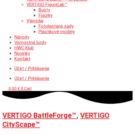
VERTIGO FigureLab™
Busty
Figúrky
Výpredaj
Fotoleptané sady
Plastikové modely
Návody
Vernostné body
HWC Klub
Novinky
Kontakt
Účet / Prihlásenie
Účet / Prihlásenie
0,00
€
0
Cart
VERTIGO BattleForge™
,
VERTIGO
CityScape™