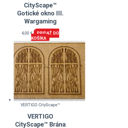
CityScape™
Gotické okno III.
Wargaming
4,00
€
PRIDAŤ DO
KOŠÍKA
VERTIGO CityScape™
VERTIGO
CityScape™ Brána