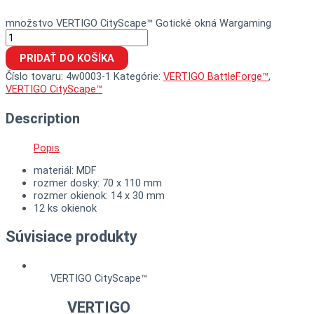
množstvo VERTIGO CityScape™ Gotické okná Wargaming
PRIDAŤ DO KOŠÍKA
Číslo tovaru:
4w0003-1
Kategórie:
VERTIGO BattleForge™
,
VERTIGO CityScape™
Description
Popis
materiál: MDF
rozmer dosky: 70 x 110 mm
rozmer okienok: 14 x 30 mm
12 ks okienok
Súvisiace produkty
VERTIGO CityScape™
VERTIGO