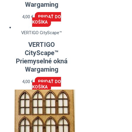
Wargaming
4,00
€
PRIDAŤ DO
KOŠÍKA
VERTIGO CityScape™
VERTIGO
CityScape™
Priemyselné okná
Wargaming
4,00
€
PRIDAŤ DO
KOŠÍKA