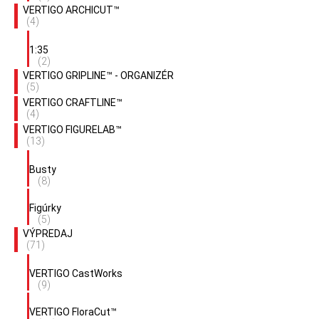
VERTIGO ARCHICUT™
(4)
1:35
(2)
VERTIGO GRIPLINE™ - ORGANIZÉR
(5)
VERTIGO CRAFTLINE™
(4)
VERTIGO FIGURELAB™
(13)
Busty
(8)
Figúrky
(5)
VÝPREDAJ
(71)
VERTIGO CastWorks
(9)
VERTIGO FloraCut™