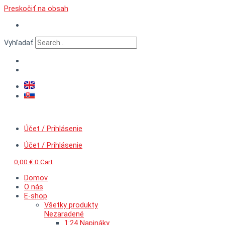
Preskočiť na obsah
Vyhľadať
Účet / Prihlásenie
Účet / Prihlásenie
0,00
€
0
Cart
Domov
O nás
E-shop
Všetky produkty
Nezaradené
1:24 Napináky