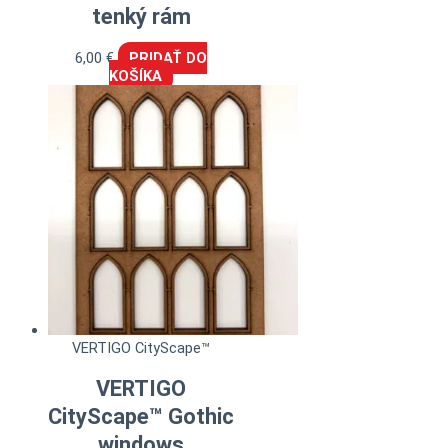
tenký rám
6,00
€
PRIDAŤ DO
KOŠÍKA
VERTIGO CityScape™
VERTIGO
CityScape™ Gothic
windows