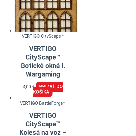
VERTIGO CityScape™
VERTIGO
CityScape™
Gotické okná I.
Wargaming
4,00
€
PRIDAŤ DO
KOŠÍKA
VERTIGO BattleForge™
VERTIGO
CityScape™
Kolesá na voz –