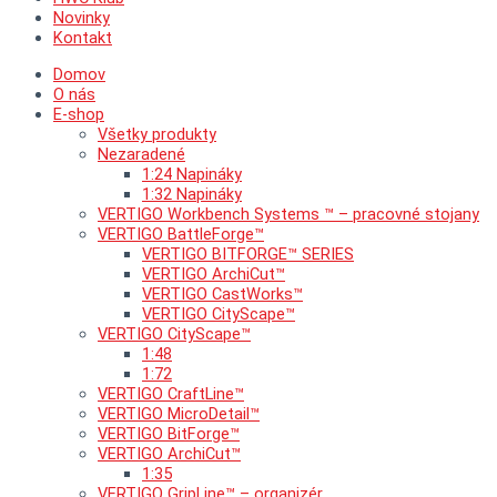
Novinky
Kontakt
Domov
O nás
E-shop
Všetky produkty
Nezaradené
1:24 Napináky
1:32 Napináky
VERTIGO Workbench Systems ™ – pracovné stojany
VERTIGO BattleForge™
VERTIGO BITFORGE™ SERIES
VERTIGO ArchiCut™
VERTIGO CastWorks™
VERTIGO CityScape™
VERTIGO CityScape™
1:48
1:72
VERTIGO CraftLine™
VERTIGO MicroDetail™
VERTIGO BitForge™
VERTIGO ArchiCut™
1:35
VERTIGO GripLine™ – organizér