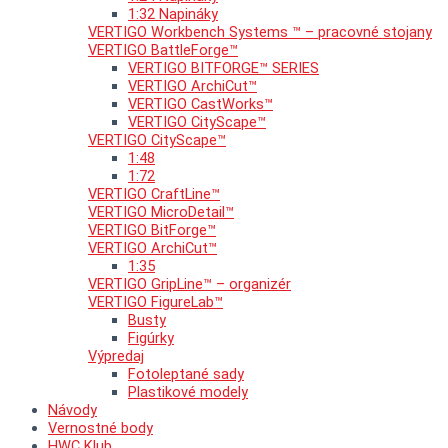
1:32 Napináky
VERTIGO Workbench Systems ™ – pracovné stojany
VERTIGO BattleForge™
VERTIGO BITFORGE™ SERIES
VERTIGO ArchiCut™
VERTIGO CastWorks™
VERTIGO CityScape™
VERTIGO CityScape™
1:48
1:72
VERTIGO CraftLine™
VERTIGO MicroDetail™
VERTIGO BitForge™
VERTIGO ArchiCut™
1:35
VERTIGO GripLine™ – organizér
VERTIGO FigureLab™
Busty
Figúrky
Výpredaj
Fotoleptané sady
Plastikové modely
Návody
Vernostné body
HWC Klub